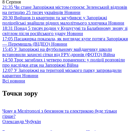
8 Серпня
21:35
Чи стане Запоріжжя містом-героєм: Зеленський відповів
на петицію 25 тисяч українців
Новини
20:30
Вийшов із квартири та загубився: у Запоріжжі
поліцейські знайшли рідних малолітнього хлопчика
Новини
18:31
Понад 5 тисяч родин у Кушугумі та Балабиному знову зі
світлом після російського удару
Новини
17:05
Пасажирка показала, як виглядає купе потяга Запоріжжя
— Перемишль (ВІДЕО)
Новини
15:45
У Запоріжжі на футбольному майданчику школи
встановили захисні сітки від FPV-дронів (ФОТО)
Війна
14:50
Троє загиблих і четверо поранених: у поліції розповіли
про наслідки атак на Запоріжжі
Війна
12:07
У Запоріжжі на території міського парку запровадили
карантин
Новини
Всі новини
Точки зору
Чому в Мелітополі з бензином та електрикою буде тільки
гірше?
Олександр Чубукін