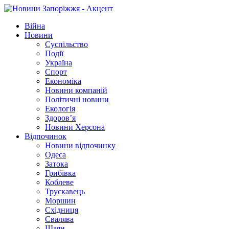
Війна
Новини
Суспільство
Події
Україна
Спорт
Економіка
Новини компаній
Політичні новини
Екологія
Здоров’я
Новини Херсона
Відпочинок
Новини відпочинку
Одеса
Затока
Грибівка
Коблеве
Трускавець
Моршин
Східниця
Свалява
Шаян