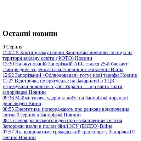
Останні новини
9 Серпня
15:02
У Хортицькому районі Запоріжжя виявили лисицю на
території закладу освіти (ФОТО)
Новини
13:30
На окупованій Запорізькій АЕС стався 25-й блекаут:
станція двічі за день втрачала зовнішнє живлення
Війна
12:02
Запорізький «Облводоканал» готує нові тарифи
Новини
11:27
Відстрочка не врятувала: на Закарпатті в ТЦК
утримували чоловіків з усієї України — що варто знати
запоріжцям
Новини
09:36
Майже тисяча ударів за добу: на Запоріжжі поранені
двоє людей
Війна
08:55
Енергетики попереджають про ранкове відключення
світла 9 серпня в Запоріжжі
Новини
08:15
Героя російського відео про «захоплення» села на
Запоріжжі взяли в полон бійці ЗСУ (ВІДЕО)
Війна
07:57
Як працюватиме громадський транспорт у Запоріжжі 9
серпня
Новини