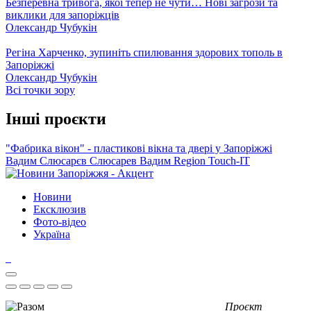
Безперевна тривога, якої тепер не чути… Нові загрози та
виклики для запоріжців
Олександр Чубукін
Регіна Харченко, зупиніть спилювання здорових тополь в
Запоріжжі
Олександр Чубукін
Всі точки зору
Інші проєкти
"Фабрика вікон" - пластикові вікна та двері у Запоріжжі
Вадим Слюсарєв
Слюсарев Вадим
Region
Touch-IT
Новини
Ексклюзив
Фото-відео
Україна
Проєкт