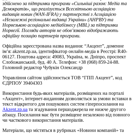
здійснено за підтримки програми «Сильніші разом: Медіа та
Демократія», що реалізується Всесвітньою асоціацією
видавців новин (WAN-IFRA) у партнерстві з Асоціацією
«Незалежні регіональні видавці України» (АНРВУ) та
Норвезькою асоціацією медіабізнесу (MBL) за підтримки
Норвегії. Погляди авторів не обов’язково відображають
офіційну позицію партнерів програми.
Офіційна зареєстрована назва видання: “Акцент”, доменне
ім’я: akzent.zp.ua, ідентифікатор онлайн-медіа в Реєстрі: R40-
06127. Поштова адреса: 49083, Україна, м. Дніпро, проспект
Слобожанський, буд. 40 А. Телефон: +38 (068) 859-24-88.
Головний редактор Чубукін Олександр
Управління сайтом здійснюється ТОВ “ГПП Акцент”, код
ЄДРПОУ 39404303
Використання будь-яких матеріалів, розміщених на порталі
«Акцент», інтернет-виданням дозволяється за умови вставки в
текст відкритого для пошукових систем гіперпосилання на
Akzent.zp.ua
та згадування першоджерела не нижче другого
абзацу. Посилання має бути розміщене незалежно від повного
чи часткового використання матеріалів.
Матеріали, що містяться в рубриках «Новини компаній» та