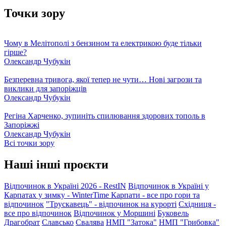
Точки зору
Чому в Мелітополі з бензином та електрикою буде тільки
гірше?
Олександр Чубукін
Безперевна тривога, якої тепер не чути… Нові загрози та
виклики для запоріжців
Олександр Чубукін
Регіна Харченко, зупиніть спилювання здорових тополь в
Запоріжжі
Олександр Чубукін
Всі точки зору
Наші інші проєкти
Відпочинок в Україні 2026 - RestIN
Відпочинок в Україні у
Карпатах у зимку - WinterTime
Карпати - все про гори та
відпочинок
"Трускавець" - відпочинок на курорті
Східниця -
все про відпочинок
Відпочинок у Моршині
Буковель
Драгобрат
Славсько
Свалява
НМП "Затока"
НМП "Грибовка"