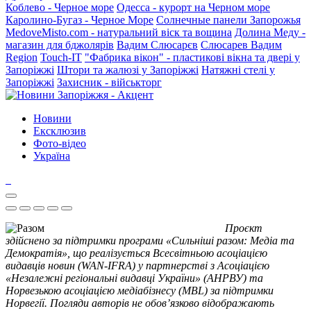
Коблево - Черное море
Одесса - курорт на Черном море
Каролино-Бугаз - Черное Море
Солнечные панели Запорожья
MedoveMisto.com - натуральний віск та вощина
Долина Меду -
магазин для бджолярів
Вадим Слюсарєв
Слюсарев Вадим
Region
Touch-IT
"Фабрика вікон" - пластикові вікна та двері у
Запоріжжі
Штори та жалюзі у Запоріжжі
Натяжні стелі у
Запоріжжі
Захисник - військторг
Новини
Ексклюзив
Фото-відео
Україна
Проєкт
здійснено за підтримки програми «Сильніші разом: Медіа та
Демократія», що реалізується Всесвітньою асоціацією
видавців новин (WAN-IFRA) у партнерстві з Асоціацією
«Незалежні регіональні видавці України» (АНРВУ) та
Норвезькою асоціацією медіабізнесу (MBL) за підтримки
Норвегії. Погляди авторів не обов’язково відображають