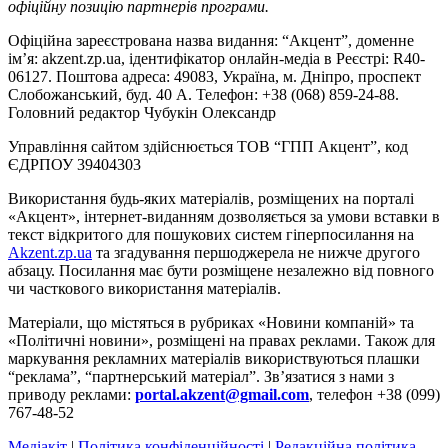
офіційну позицію партнерів програми.
Офіційна зареєстрована назва видання: “Акцент”, доменне
ім’я: akzent.zp.ua, ідентифікатор онлайн-медіа в Реєстрі: R40-
06127. Поштова адреса: 49083, Україна, м. Дніпро, проспект
Слобожанський, буд. 40 А. Телефон: +38 (068) 859-24-88.
Головний редактор Чубукін Олександр
Управління сайтом здійснюється ТОВ “ГПП Акцент”, код
ЄДРПОУ 39404303
Використання будь-яких матеріалів, розміщених на порталі
«Акцент», інтернет-виданням дозволяється за умови вставки в
текст відкритого для пошукових систем гіперпосилання на
Akzent.zp.ua
та згадування першоджерела не нижче другого
абзацу. Посилання має бути розміщене незалежно від повного
чи часткового використання матеріалів.
Матеріали, що містяться в рубриках «Новини компаній» та
«Політичні новини», розміщені на правах реклами. Також для
маркування рекламних матеріалів використвуються плашки
“реклама”, “партнерський матеріал”. Зв’язатися з нами з
приводу реклами:
portal.akzent@gmail.com
, телефон +38 (099)
767-48-52
Медіакіт
|
Політика конфіденційності
|
Редакційна політика