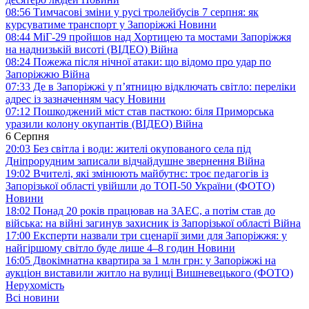
08:56
Тимчасові зміни у русі тролейбусів 7 серпня: як
курсуватиме транспорт у Запоріжжі
Новини
08:44
МіГ-29 пройшов над Хортицею та мостами Запоріжжя
на наднизькій висоті (ВІДЕО)
Війна
08:24
Пожежа після нічної атаки: що відомо про удар по
Запоріжжю
Війна
07:33
Де в Запоріжжі у п’ятницю відключать світло: переліки
адрес із зазначенням часу
Новини
07:12
Пошкоджений міст став пасткою: біля Приморська
уразили колону окупантів (ВІДЕО)
Війна
6 Серпня
20:03
Без світла і води: жителі окупованого села під
Дніпрорудним записали відчайдушне звернення
Війна
19:02
Вчителі, які змінюють майбутнє: троє педагогів із
Запорізької області увійшли до ТОП-50 України (ФОТО)
Новини
18:02
Понад 20 років працював на ЗАЕС, а потім став до
війська: на війні загинув захисник із Запорізької області
Війна
17:00
Експерти назвали три сценарії зими для Запоріжжя: у
найгіршому світло буде лише 4–8 годин
Новини
16:05
Двокімнатна квартира за 1 млн грн: у Запоріжжі на
аукціон виставили житло на вулиці Вишневецького (ФОТО)
Нерухомість
Всі новини