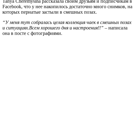
Tanya Cheremysina рассказала своим друзьям и подписчикам в
Facebook, что у нее накопилось достаточно много снимков, на
которых пернатые застыли в смешных позах.
“У меня тут собралась целая коллекция чаек в смешных позах
и ситуациях.Всем хорошего дня и настроения!!”
– написала
она в посте с фотографиями.