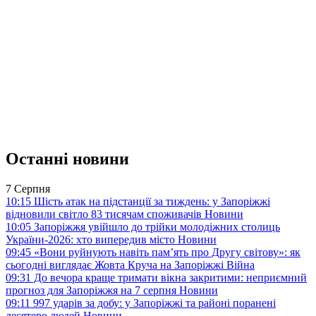
Останні новини
7 Серпня
10:15
Шість атак на підстанції за тиждень: у Запоріжжі
відновили світло 83 тисячам споживачів
Новини
10:05
Запоріжжя увійшло до трійки молодіжних столиць
України-2026: хто випередив місто
Новини
09:45
«Вони руйнують навіть пам’ять про Другу світову»: як
сьогодні виглядає Жовта Круча на Запоріжжі
Війна
09:31
До вечора краще тримати вікна закритими: неприємний
прогноз для Запоріжжя на 7 серпня
Новини
09:11
997 ударів за добу: у Запоріжжі та районі поранені
десятеро людей
Новини