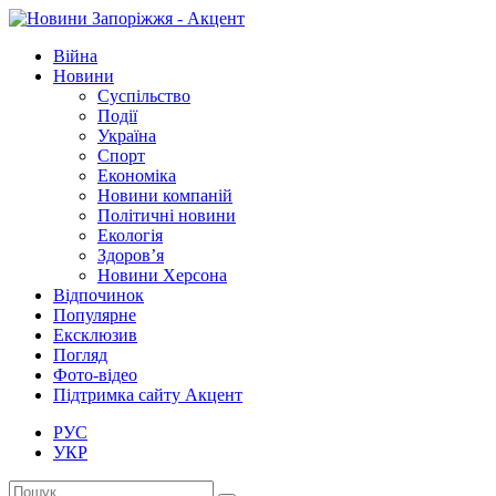
Війна
Новини
Суспільство
Події
Україна
Спорт
Економіка
Новини компаній
Політичні новини
Екологія
Здоров’я
Новини Херсона
Відпочинок
Популярне
Ексклюзив
Погляд
Фото-відео
Підтримка сайту Акцент
РУС
УКР