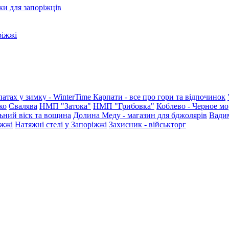
ки для запоріжців
ріжжі
патах у зимку - WinterTime
Карпати - все про гори та відпочинок
ко
Свалява
НМП "Затока"
НМП "Грибовка"
Коблево - Черное мо
ьний віск та вощина
Долина Меду - магазин для бджолярів
Вади
іжжі
Натяжні стелі у Запоріжжі
Захисник - військторг