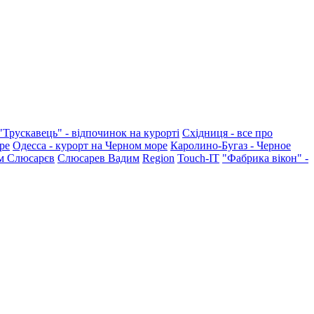
"Трускавець" - відпочинок на курорті
Східниця - все про
ре
Одесса - курорт на Черном море
Каролино-Бугаз - Черное
м Слюсарєв
Слюсарев Вадим
Region
Touch-IT
"Фабрика вікон" -