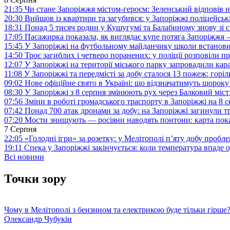
21:35
Чи стане Запоріжжя містом-героєм: Зеленський відповів н
20:30
Вийшов із квартири та загубився: у Запоріжжі поліцейсь
18:31
Понад 5 тисяч родин у Кушугумі та Балабиному знову зі с
17:05
Пасажирка показала, як виглядає купе потяга Запоріжж
15:45
У Запоріжжі на футбольному майданчику школи встанови
14:50
Троє загиблих і четверо поранених: у поліції розповіли п
12:07
У Запоріжжі на території міського парку запровадили ка
11:08
У Запоріжжі та передмісті за добу сталося 13 пожеж: горі
09:02
Нове офіційне свято в Україні: що відзначатимуть щороку
08:30
У Запоріжжі з 8 серпня змінюють рух через Балковий міст:
07:56
Зміни в роботі громадського траспорту в Запоріжжі на 8 
07:42
Понад 700 атак дронами за добу: на Запоріжжі загинули 
07:20
Мости знищують — росіяни наводять понтони: карта пока
7 Серпня
22:05
«Голодні ігри» за розетку: у Мелітополі п’яту добу пробл
19:11
Спека у Запоріжжі закінчується: коли температура впаде о
Всі новини
Точки зору
Чому в Мелітополі з бензином та електрикою буде тільки гірше
Олександр Чубукін