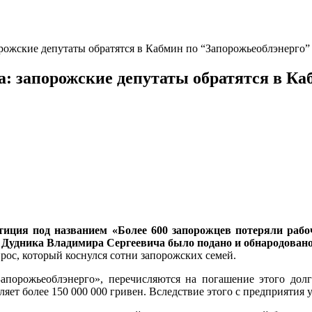
порожские депутаты обратятся в Кабмин по “Запорожьеоблэнерго”
ва: запорожские депутаты обратятся в К
тиция под названием «Более 600 запорожцев потеряли рабо
 Дудника Владимира Сергеевича было подано и обнародовано
прос, который коснулся сотни запорожских семей.
Запорожьеоблэнерго», перечисляются на погашение этого дол
ляет более 150 000 000 гривен. Вследствие этого с предприятия 