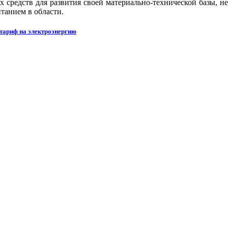
средств для развития своей материально-технической базы, не 
итанием в области.
 тариф на электроэнергию