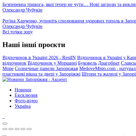
Безперевна тривога, якої тепер не чути… Нові загрози та викли
Олександр Чубукін
Регіна Харченко, зупиніть спилювання здорових тополь в Запо
Олександр Чубукін
Всі точки зору
Наші інші проєкти
Відпочинок в Україні 2026 - RestIN
Відпочинок в Україні у Кар
відпочинок
Відпочинок у Моршині
Буковель
Драгобрат
Славсь
Море
Солнечные панели Запорожья
MedoveMisto.com - натурал
пластикові вікна та двері у Запоріжжі
Штори та жалюзі у Запор
Новини
Ексклюзив
Фото-відео
Україна