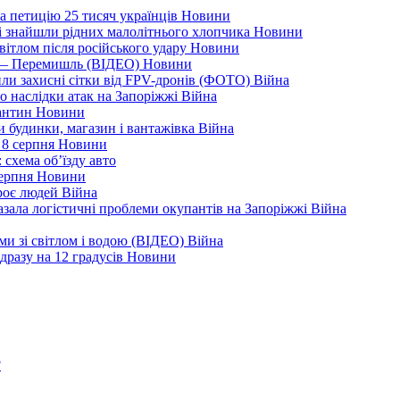
а петицію 25 тисяч українців
Новини
кі знайшли рідних малолітнього хлопчика
Новини
вітлом після російського удару
Новини
я — Перемишль (ВІДЕО)
Новини
ли захисні сітки від FPV-дронів (ФОТО)
Війна
ро наслідки атак на Запоріжжі
Війна
рантин
Новини
ли будинки, магазин і вантажівка
Війна
 8 серпня
Новини
 схема об’їзду
авто
серпня
Новини
троє людей
Війна
зала логістичні проблеми окупантів на Запоріжжі
Війна
еми зі світлом і водою (ВІДЕО)
Війна
дразу на 12 градусів
Новини
?