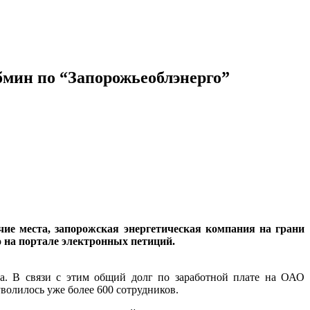
абмин по “Запорожьеоблэнерго”
чие места, запорожская энергетическая компания на грани
 на портале электронных петиций.
га. В связи с этим общий долг по заработной плате на ОАО
уволилось уже более 600 сотрудников.