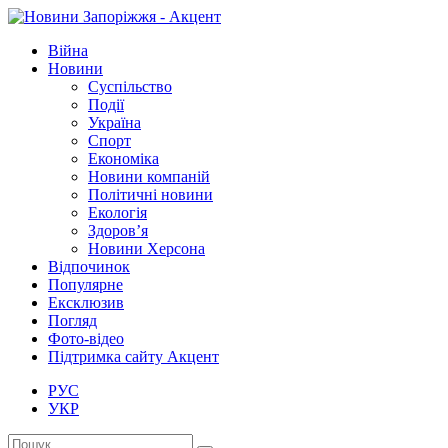
Війна
Новини
Суспільство
Події
Україна
Спорт
Економіка
Новини компаній
Політичні новини
Екологія
Здоров’я
Новини Херсона
Відпочинок
Популярне
Ексклюзив
Погляд
Фото-відео
Підтримка сайту Акцент
РУС
УКР