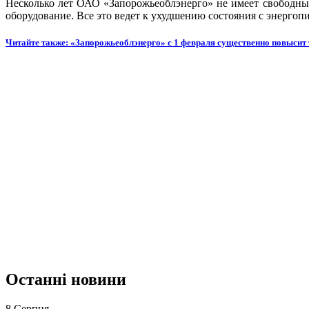
Несколько лет ОАО «Запорожьеоблэнерго» не имеет свободных 
оборудование. Все это ведет к ухудшению состояния с энергоп
Читайте также: «Запорожьеоблэнерго» с 1 февраля существенно повысит
Останні новини
8 Серпня