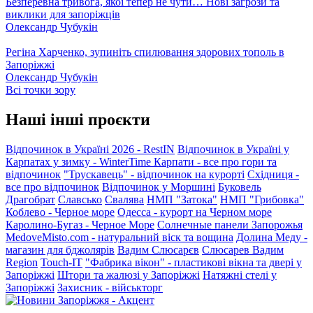
Безперевна тривога, якої тепер не чути… Нові загрози та
виклики для запоріжців
Олександр Чубукін
Регіна Харченко, зупиніть спилювання здорових тополь в
Запоріжжі
Олександр Чубукін
Всі точки зору
Наші інші проєкти
Відпочинок в Україні 2026 - RestIN
Відпочинок в Україні у
Карпатах у зимку - WinterTime
Карпати - все про гори та
відпочинок
"Трускавець" - відпочинок на курорті
Східниця -
все про відпочинок
Відпочинок у Моршині
Буковель
Драгобрат
Славсько
Свалява
НМП "Затока"
НМП "Грибовка"
Коблево - Черное море
Одесса - курорт на Черном море
Каролино-Бугаз - Черное Море
Солнечные панели Запорожья
MedoveMisto.com - натуральний віск та вощина
Долина Меду -
магазин для бджолярів
Вадим Слюсарєв
Слюсарев Вадим
Region
Touch-IT
"Фабрика вікон" - пластикові вікна та двері у
Запоріжжі
Штори та жалюзі у Запоріжжі
Натяжні стелі у
Запоріжжі
Захисник - військторг