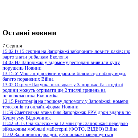
Останні новини
7 Серпня
15:02
Із 15 серпня на Запоріжжі заборонять ловити раків: що
варто знати рибалкам
Екологія
14:03
На Запоріжжі у відомому ресторані виявили купу
порушень
Новини
13:15
У Марганці росіяни вдарили біля місця набору води:
багато поранених
Війна
13:02
Окрім «Пакунка школяра»: у Запоріжжі багатодітні
родини можуть отримати ще 2 тисячі гривень на
першокласника
Економіка
12:15
Реєстрація на грошову допомогу у Запоріжжі: номери
телефонів та онлайн-форма
Новини
11:59
Смертельна атака біля Запоріжжя: FPV-дрон вдарив по
Кушугуму
Відпочинок
11:42
«СТО на колесах» за 12 млн грн: Запоріжжя передало
військовим мобільні майстерні (ФОТО, ВІДЕО)
Війна
11:02
Залишилося два дні: у Запоріжжі завершується