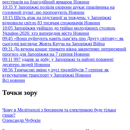
реєстрація на благодійний ярмарок
Новини
10:35
У Запоріжжі поліція охорони шукає працівника на
головний пульт: що пропонують
Новини
10:15
Шість атак на підстанції за тиждень: у Запоріжжі
відновили світло 83 тисячам споживачів
Новини
10:05
Запоріжжя увійшло до трійки молодіжних столиць
України-2026: хто випередив місто
Новини
09:45
«Вони руйнують навіть пам’ять про Другу світову»: як
сьогодні виглядає Жовта Круча на Запоріжжі
Війна
09:31
До вечора краще тримати вікна закритими: неприємний
прогноз для Запоріжжя на 7 серпня
Новини
09:11
997 ударів за добу: у Запоріжжі та районі поранені
десятеро людей
Новини
08:56
Тимчасові зміни у русі тролейбусів 7 серпня: як
курсуватиме транспорт у Запоріжжі
Новини
Всі новини
Точки зору
Чому в Мелітополі з бензином та електрикою буде тільки
гірше?
Олександр Чубукін