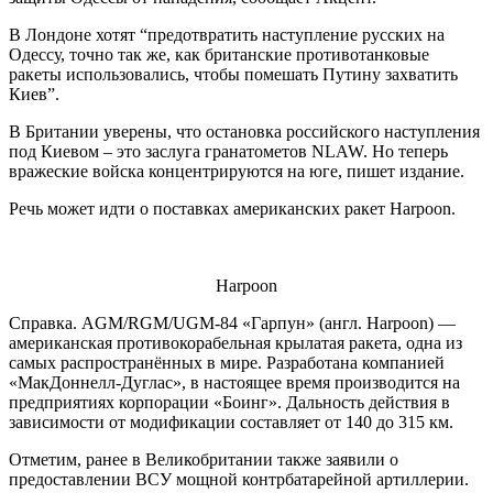
В Лондоне хотят “предотвратить наступление русских на
Одессу, точно так же, как британские противотанковые
ракеты использовались, чтобы помешать Путину захватить
Киев”.
В Британии уверены, что остановка российского наступления
под Киевом – это заслуга гранатометов NLAW. Но теперь
вражеские войска концентрируются на юге, пишет издание.
Речь может идти о поставках американских ракет Harpoon.
Harpoon
Справка. AGM/RGM/UGM-84 «Гарпун» (англ. Harpoon) —
американская противокорабельная крылатая ракета, одна из
самых распространённых в мире. Разработана компанией
«МакДоннелл-Дуглас», в настоящее время производится на
предприятиях корпорации «Боинг». Дальность действия в
зависимости от модификации составляет от 140 до 315 км.
Отметим, ранее в Великобритании также заявили о
предоставлении ВСУ мощной контрбатарейной артиллерии.