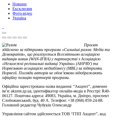
Новини
Ексклюзив
Фото-відео
Україна
Проєкт
здійснено за підтримки програми «Сильніші разом: Медіа та
Демократія», що реалізується Всесвітньою асоціацією
видавців новин (WAN-IFRA) у партнерстві з Асоціацією
«Незалежні регіональні видавці України» (АНРВУ) та
Норвезькою асоціацією медіабізнесу (MBL) за підтримки
Норвегії. Погляди авторів не обов’язково відображають
офіційну позицію партнерів програми.
Офіційна зареєстрована назва видання: “Акцент”, доменне
ім’я: akzent.zp.ua, ідентифікатор онлайн-медіа в Реєстрі: R40-
06127. Поштова адреса: 49083, Україна, м. Дніпро, проспект
Слобожанський, буд. 40 А. Телефон: +38 (068) 859-24-88.
Головний редактор Чубукін Олександр
Управління сайтом здійснюється ТОВ “ГПП Акцент”, код