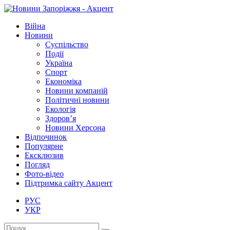
Війна
Новини
Суспільство
Події
Україна
Спорт
Економіка
Новини компаній
Політичні новини
Екологія
Здоров’я
Новини Херсона
Відпочинок
Популярне
Ексклюзив
Погляд
Фото-відео
Підтримка сайту Акцент
РУС
УКР