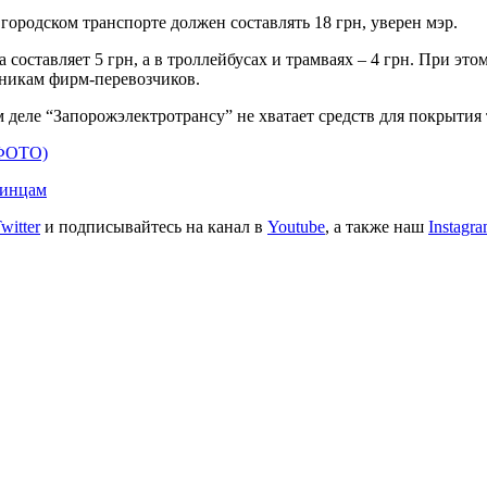
городском транспорте должен составлять 18 грн, уверен мэр.
составляет 5 грн, а в троллейбусах и трамваях – 4 грн. При это
нникам фирм-перевозчиков.
 деле “Запорожэлектротрансу” не хватает средств для покрытия
(ФОТО)
аинцам
witter
и подписывайтесь на канал в
Youtube
, а также наш
Instagr