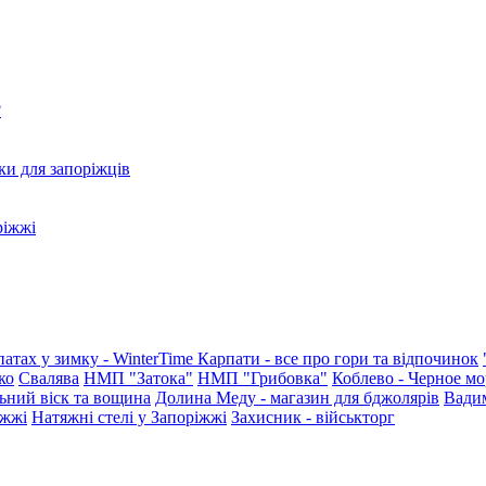
?
ки для запоріжців
ріжжі
патах у зимку - WinterTime
Карпати - все про гори та відпочинок
ко
Свалява
НМП "Затока"
НМП "Грибовка"
Коблево - Черное мо
ьний віск та вощина
Долина Меду - магазин для бджолярів
Вади
іжжі
Натяжні стелі у Запоріжжі
Захисник - військторг