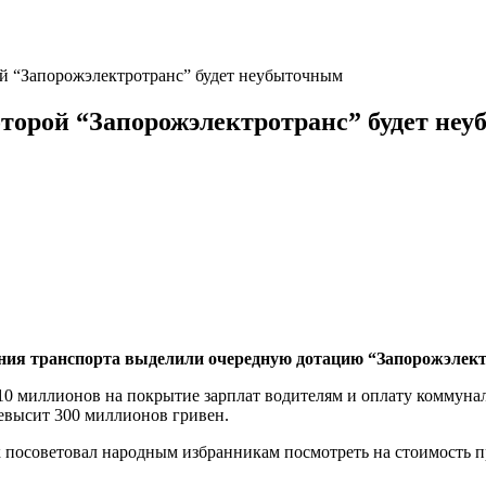
рой “Запорожэлектротранс” будет неубыточным
которой “Запорожэлектротранс” будет не
ния транспорта выделили очередную дотацию “Запорожэлект
 миллионов на покрытие зарплат водителям и оплату коммуналь
евысит 300 миллионов гривен.
к посоветовал народным избранникам посмотреть на стоимость п