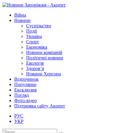
Війна
Новини
Суспільство
Події
Україна
Спорт
Економіка
Новини компаній
Політичні новини
Екологія
Здоров’я
Новини Херсона
Відпочинок
Популярне
Ексклюзив
Погляд
Фото-відео
Підтримка сайту Акцент
РУС
УКР