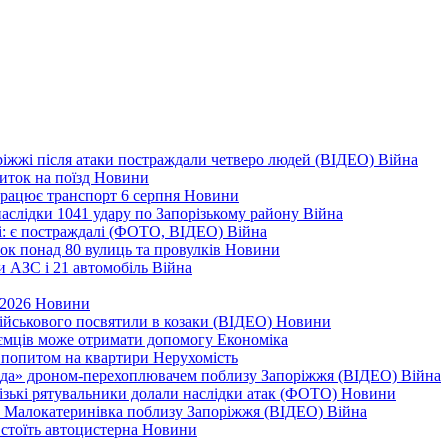
оріжжі після атаки постраждали четверо людей (ВІДЕО)
Війна
иток на поїзд
Новини
 працює транспорт 6 серпня
Новини
наслідки 1041 удару по Запорізькому району
Війна
і: є постраждалі (ФОТО, ВІДЕО)
Війна
ок понад 80 вулиць та провулків
Новини
и АЗС і 21 автомобіль
Війна
 2026
Новини
військового посвятили в козаки (ВІДЕО)
Новини
приємців може отримати допомогу
Економіка
а попитом на квартири
Нерухомість
еда» дроном-перехоплювачем поблизу Запоріжжя (ВІДЕО)
Війна
різькі рятувальники долали наслідки атак (ФОТО)
Новини
дає Малокатеринівка поблизу Запоріжжя (ВІДЕО)
Війна
 стоїть автоцистерна
Новини