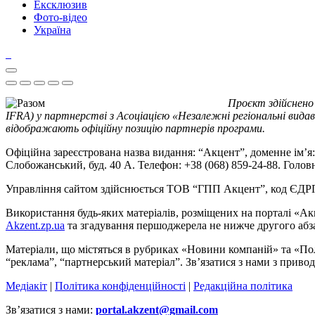
Ексклюзив
Фото-відео
Україна
Проєкт здійснено
IFRA) у партнерстві з Асоціацією «Незалежні регіональні видав
відображають офіційну позицію партнерів програми.
Офіційна зареєстрована назва видання: “Акцент”, доменне ім’я: 
Слобожанський, буд. 40 А. Телефон: +38 (068) 859-24-88. Голо
Управління сайтом здійснюється ТОВ “ГПП Акцент”, код ЄД
Використання будь-яких матеріалів, розміщених на порталі «Ак
Akzent.zp.ua
та згадування першоджерела не нижче другого абза
Матеріали, що містяться в рубриках «Новини компаній» та «По
“реклама”, “партнерський матеріал”. Зв’язатися з нами з приво
Медіакіт
|
Політика конфіденційності
|
Редакційна політика
Зв’язатися з нами:
portal.akzent@gmail.com