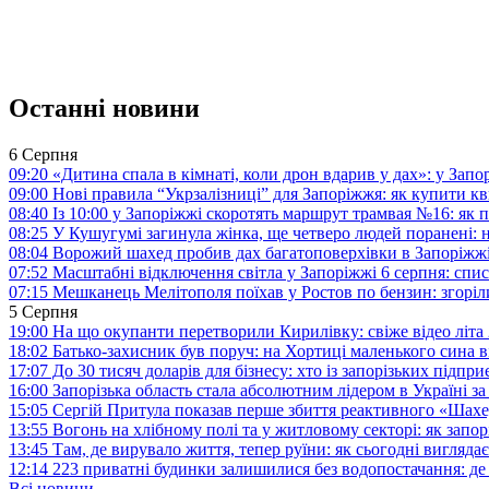
Останні новини
6 Серпня
09:20
«Дитина спала в кімнаті, коли дрон вдарив у дах»: у Зап
09:00
Нові правила “Укрзалізниці” для Запоріжжя: як купити кв
08:40
Із 10:00 у Запоріжжі скоротять маршрут трамвая №16: як
08:25
У Кушугумі загинула жінка, ще четверо людей поранені: 
08:04
Ворожий шахед пробив дах багатоповерхівки в Запоріжж
07:52
Масштабні відключення світла у Запоріжжі 6 серпня: спис
07:15
Мешканець Мелітополя поїхав у Ростов по бензин: згоріл
5 Серпня
19:00
На що окупанти перетворили Кирилівку: свіже відео літа
18:02
Батько-захисник був поруч: на Хортиці маленького сина 
17:07
До 30 тисяч доларів для бізнесу: хто із запорізьких під
16:00
Запорізька область стала абсолютним лідером в Україні з
15:05
Сергій Притула показав перше збиття реактивного «Шах
13:55
Вогонь на хлібному полі та у житловому секторі: як запо
13:45
Там, де вирувало життя, тепер руїни: як сьогодні вигля
12:14
223 приватні будинки залишилися без водопостачання: де
Всі новини