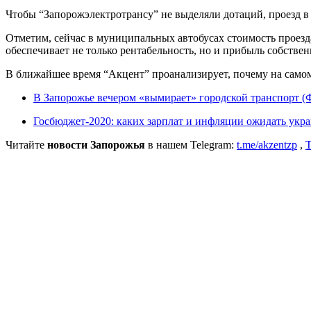
Чтобы “Запорожэлектротрансу” не выделяли дотаций, проезд в 
Отметим, сейчас в муниципальных автобусах стоимость проезда 
обеспечивает не только рентабельность, но и прибыль собстве
В ближайшее время “Акцент” проанализирует, почему на самом
В Запорожье вечером «вымирает» городской транспорт 
Госбюджет-2020: каких зарплат и инфляции ожидать укр
Читайте
новости Запорожья
в нашем Telegram:
t.me/akzentzp
,
T