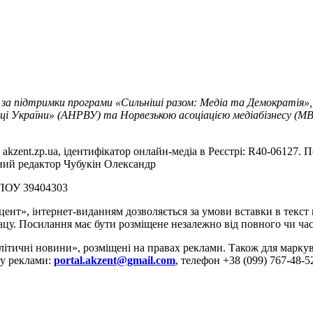
 за підтримки програми «Сильніші разом: Медіа та Демократія»,
ці України» (АНРВУ) та Норвезькою асоціацією медіабізнесу (MBL
akzent.zp.ua, ідентифікатор онлайн-медіа в Реєстрі: R40-06127. П
вний редактор Чубукін Олександр
РПОУ 39404303
цент», інтернет-виданням дозволяється за умови вставки в текс
цу. Посилання має бути розміщене незалежно від повного чи час
літичні новини», розміщені на правах реклами. Також для марк
ду реклами:
portal.akzent@gmail.com
, телефон +38 (099) 767-48-5