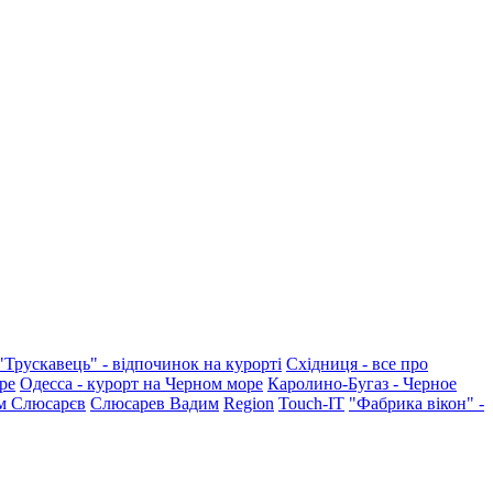
"Трускавець" - відпочинок на курорті
Східниця - все про
ре
Одесса - курорт на Черном море
Каролино-Бугаз - Черное
м Слюсарєв
Слюсарев Вадим
Region
Touch-IT
"Фабрика вікон" -