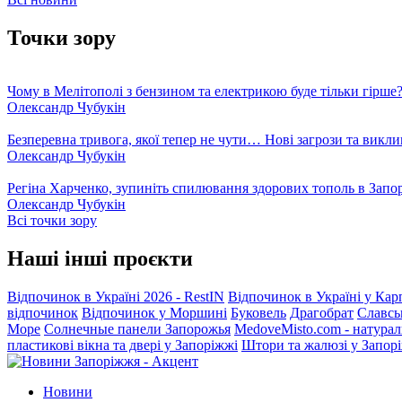
Точки зору
Чому в Мелітополі з бензином та електрикою буде тільки гірше
Олександр Чубукін
Безперевна тривога, якої тепер не чути… Нові загрози та викли
Олександр Чубукін
Регіна Харченко, зупиніть спилювання здорових тополь в Запо
Олександр Чубукін
Всі точки зору
Наші інші проєкти
Відпочинок в Україні 2026 - RestIN
Відпочинок в Україні у Кар
відпочинок
Відпочинок у Моршині
Буковель
Драгобрат
Славсь
Море
Солнечные панели Запорожья
MedoveMisto.com - натурал
пластикові вікна та двері у Запоріжжі
Штори та жалюзі у Запор
Новини