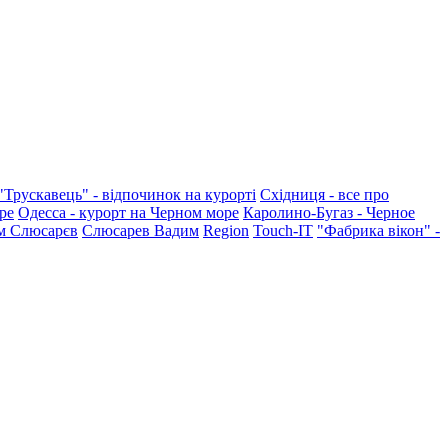
"Трускавець" - відпочинок на курорті
Східниця - все про
ре
Одесса - курорт на Черном море
Каролино-Бугаз - Черное
м Слюсарєв
Слюсарев Вадим
Region
Touch-IT
"Фабрика вікон" -