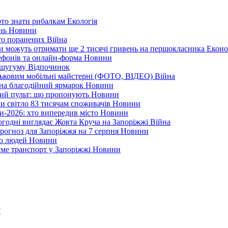
арто знати рибалкам
Екологія
ень
Новини
ато поранених
Війна
ни можуть отримати ще 2 тисячі гривень на першокласника
Еконо
лефонів та онлайн-форма
Новини
Кушугуму
Відпочинок
йськовим мобільні майстерні (ФОТО, ВІДЕО)
Війна
 на благодійний ярмарок
Новини
ний пульт: що пропонують
Новини
ли світло 83 тисячам споживачів
Новини
и-2026: хто випередив місто
Новини
ьогодні виглядає Жовта Круча на Запоріжжі
Війна
рогноз для Запоріжжя на 7 серпня
Новини
еро людей
Новини
тиме транспорт у Запоріжжі
Новини
?