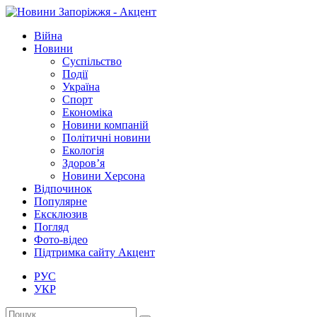
Війна
Новини
Суспільство
Події
Україна
Спорт
Економіка
Новини компаній
Політичні новини
Екологія
Здоров’я
Новини Херсона
Відпочинок
Популярне
Ексклюзив
Погляд
Фото-відео
Підтримка сайту Акцент
РУС
УКР