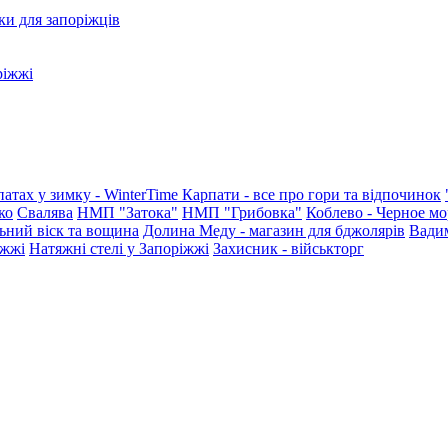
ки для запоріжців
ріжжі
патах у зимку - WinterTime
Карпати - все про гори та відпочинок
ко
Свалява
НМП "Затока"
НМП "Грибовка"
Коблево - Черное мо
ьний віск та вощина
Долина Меду - магазин для бджолярів
Вади
іжжі
Натяжні стелі у Запоріжжі
Захисник - військторг