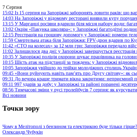
7 Серпня
15:02
Із 15 серпня на Запоріжжі заборонять ловити раків: що в
14:03
На Запоріжжі у відомому ресторані виявили купу поруш
13:15
У Марганці росіяни вдарили біля місця набору води: баг
13:02
Окрім «Пакунка школяра»: у Запоріжжі багатодітні роди
12:15
Реєстрація на грошову допомогу у Запоріжжі: номери те
11:59
Смертельна атака біля Запоріжжя: FPV-дрон вдарив по 
11:42
«СТО на колесах» за 12 млн грн: Запоріжжя передало ві
11:02
Залишилося два дні: у Запоріжжі завершується реєстрація
10:35
У Запоріжжі поліція охорони шукає працівника на голов
10:15
Шість атак на підстанції за тиждень: у Запоріжжі віднови
10:05
Запоріжжя увійшло до трійки молодіжних столиць Україн
09:45
«Вони руйнують навіть пам’ять про Другу світову»: як с
09:31
До вечора краще тримати вікна закритими: неприємний п
09:11
997 ударів за добу: у Запоріжжі та районі поранені десят
08:56
Тимчасові зміни у русі тролейбусів 7 серпня: як курсува
Всі новини
Точки зору
Чому в Мелітополі з бензином та електрикою буде тільки гірше
Олександр Чубукін