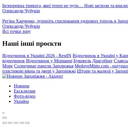
Безперевна тривога, якої тепер не чути… Нові загрози та викли
Олександр Чубукін
Регіна Харченко, зупиніть спилювання здорових тополь в Запо
Олександр Чубукін
Всі точки зору
Наші інші проєкти
Відпочинок в Україні 2026 - RestIN
Відпочинок в Україні у Кар
відпочинок
Відпочинок у Моршині
Буковель
Драгобрат
Славсь
Море
Солнечные панели Запорожья
MedoveMisto.com - натурал
пластикові вікна та двері у Запоріжжі
Штори та жалюзі у Запор
Новини
Ексклюзив
Фото-відео
Україна