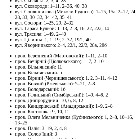
вул. Скеляста: 2, 3, 4–28
вул. Сковороди: 1–11, 2–36, 40, 38
вул. Соняшникова (Миколи Руднєва): 1–15, 15а, 2–12, 24,
28, 33, 30–32, 34–42, 35–41
вул. Сосюри: 1–25, 29, 2–32
вул. Тараса Бульби: 1–13, 2–8, 16–22, 22а, 14
вул. Трясила: 1–49, 2–40
вул. Цілинна: 1, 1–19, 2–32, 19/1, 40
вул. Яворницького: 2–4, 22/1, 22/2, 28а, 28б
пров. Березневий (Мартовский): 1–11, 2–10
пров. Вечірній (Ціолковського): 1–7, 2–10
пров. Вільнянский: 11
пров. Вільнянський: 5
пров. Вірний (Чернишевського): 1, 2, 3–11, 4–12
пров. Вовчий (Ржевського): 5–21, 2–8
пров. Володарський: 1б
пров. Галицький (Симбірський): 1–9, 4–6, 2
пров. Дніпрорудний: 10, 6, 8, 12
пров. Канцерівський (Анадирський): 1–9, 2–8
пров. Костюшка: 9, 10, 11
пров. Олега Мельниченка (Кубинського): 1, 2–8, 10–16,
13–25
пров. Палія: 3–19, 2, 4, 8
пров. Солов`їний: 3