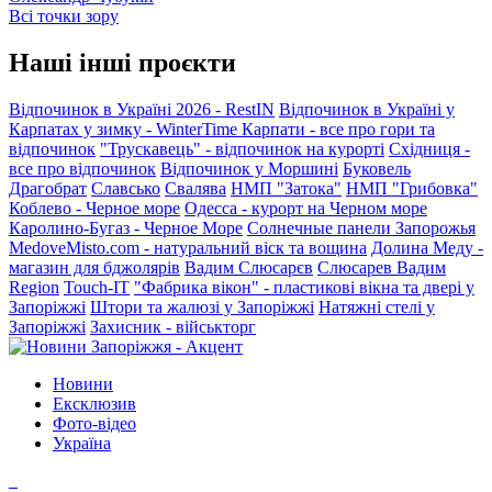
Всі точки зору
Наші інші проєкти
Відпочинок в Україні 2026 - RestIN
Відпочинок в Україні у
Карпатах у зимку - WinterTime
Карпати - все про гори та
відпочинок
"Трускавець" - відпочинок на курорті
Східниця -
все про відпочинок
Відпочинок у Моршині
Буковель
Драгобрат
Славсько
Свалява
НМП "Затока"
НМП "Грибовка"
Коблево - Черное море
Одесса - курорт на Черном море
Каролино-Бугаз - Черное Море
Солнечные панели Запорожья
MedoveMisto.com - натуральний віск та вощина
Долина Меду -
магазин для бджолярів
Вадим Слюсарєв
Слюсарев Вадим
Region
Touch-IT
"Фабрика вікон" - пластикові вікна та двері у
Запоріжжі
Штори та жалюзі у Запоріжжі
Натяжні стелі у
Запоріжжі
Захисник - військторг
Новини
Ексклюзив
Фото-відео
Україна