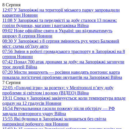
8 Серпня
12:07
У Запоріжжі на території міського парку запровадили
карантин
Новини
11:08
У Запоріжжі та передмісті за добу сталося 13 пожеж:
горіли будинки, магазин і вантажівка
Війна
09:02
Нове офіційне свято в Україні: що відзначатимуть
щороку 8 серпня
Новини
08:30
У Запоріжжі з 8 серпня змінюють рух через Балковий
міст: схема об’їзду
авто
07:56
Зміни в роботі громадського траспорту в Запоріжжі на 8
серпня
Новини
07:42
Понад 700 атак дронами за добу: на Запоріжжі загинули
троє людей
Війна
07:20
Мости знищують — росіяни наводять понтони: карта
показала логістичні проблеми окупантів на Запоріжжі
Війна
7 Серпня
22:05
«Голодні ігри» за розетку: у Мелітополі п’яту добу
проблеми зі світлом і водою (ВІДЕО)
Війна
19:11
Спека у Запоріжжі закінчується: коли температура впаде
одразу на 12 градусів
Новини
16:54
Рятувальники гасили пожежу після обстрілу — РФ
завдала повторного удару
Війна
15:55
Які будинки в Запоріжжі залишаться без світла
наприкінці робочого дня
Новини