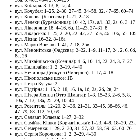
вул. Кобзаря: 3–13, 8, 1а, 4
вул. Кочубея: 1–25, 2–30, 27–45, 34–58, 32, 47–65, 60–74
вул. Кошова (Благоєва): 1–21, 2–18
вул. Лелеки (Буревісника): 10–42, 17а, а/1–33, 2а–6, 3–17
вул. Лікарняна: 18, 4–16, 6а, 11–23, 27–31, 8
вул. Лікарська: 1–25, 2–20, 22–42, 27–55а, 46–106, 55–105
вул. Лісна: 16–32, 8–16а
вул. Марко Вовчок: 1–41, 2–18, 25в
вул. Менонітська (Фадєєва): 2–22, 1–9, 11–17, 24, 2, 6, 6б,
8а, 26
вул. Михайлівська (Єсеніна): 4–6, 10–14, 22–24, 3, 7–27
вул. Наливайка: 1, 2, 3–19, 4–40
вул. Нечипора Дейкуна (Чичеріна): 1–17, 4–18
вул. Нікопольське шосе: 1В
вул. Петра Бузука: 2
вул. Підгірна: 1–15, 2–18, 16, 1а, 1б, 2а, 2б, 2в, 2г
вул. Пітера Леппа (Отто Шмідта): 1–3, 15–23, 2–6, 5, 8,
10а, 7–13, 13а, 25–29, 10–44
вул. Розенталь: 12–20, 24–36, 21–31, 33–45, 38–66, 46,
47–79, 68–112, 50, 69
вул. Салават Юлаєва: 1–27, 2–32
вул. Самійла Кішки (Корчагінська): 1–23, 4–8, 18–20, 23к
вул. Семеренка: 1–29, 2–30, 31–57, 32–58, 59–63, 60–76
вул. Сергія Корольова: 1, 2, 3–29, 4–30