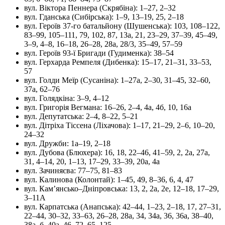
вул. Віктора Пеннера (Скрябіна): 1–27, 2–32
вул. Гданська (Сибірська): 1–9, 13–19, 25, 2–18
вул. Героїв 37-го батальйону (Шушенська): 103, 108–122,
83–99, 105–111, 79, 102, 87, 13а, 21, 23–29, 37–39, 45–49,
3–9, 4–8, 16–18, 26–28, 28а, 28/3, 35–49, 57–59
вул. Героїв 93-ї Бригади (Гудименка): 38–54
вул. Герхарда Ремпеля (Дибенка): 15–17, 21–31, 33–53,
57
вул. Голди Меїр (Сусаніна): 1–27а, 2–30, 31–45, 32–60,
37а, 62–76
вул. Голядкіна: 3–9, 4–12
вул. Григорія Вегмана: 16–26, 2–4, 4а, 4б, 10, 16а
вул. Депутатська: 2–4, 8–22, 5–21
вул. Дітріха Тіссена (Ліхачова): 1–17, 21–29, 2–6, 10–20,
24–32
вул. Дружби: 1а–19, 2–18
вул. Дубова (Блюхера): 16, 18, 22–46, 41–59, 2, 2а, 27а,
31, 4–14, 20, 1–13, 17–29, 33–39, 20а, 4а
вул. Зачиняєва: 77–75, 81–83
вул. Калинова (Колонтай): 1–45, 49, 8–36, 6, 4, 47
вул. Кам’янсько–Дніпровська: 13, 2, 2а, 2е, 12–18, 17–29,
3–11А
вул. Карпатська (Анапська): 42–44, 1–23, 2–18, 17, 27–31,
22–44, 30–32, 33–63, 26–28, 28а, 34, 34а, 36, 36а, 38–40,
38а, б, 40а, 46–72, 65–125