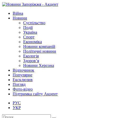
Війна
Новини
Суспільство
Події
Україна
Спорт
Економіка
Новини компаній
Політичні новини
Екологія
Здоров’я
Новини Херсона
Відпочинок
Популярне
Ексклюзив
Погляд
Фото-відео
Підтримка сайту Акцент
РУС
УКР