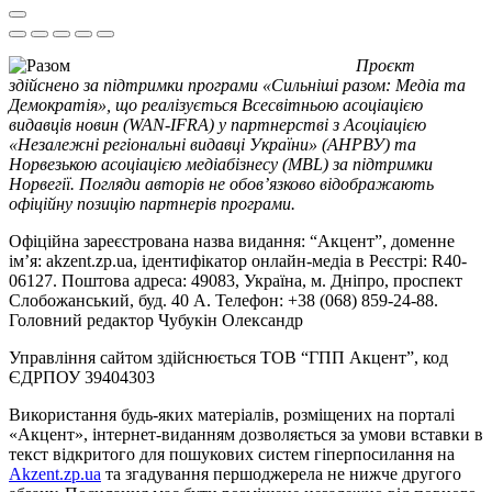
Проєкт
здійснено за підтримки програми «Сильніші разом: Медіа та
Демократія», що реалізується Всесвітньою асоціацією
видавців новин (WAN-IFRA) у партнерстві з Асоціацією
«Незалежні регіональні видавці України» (АНРВУ) та
Норвезькою асоціацією медіабізнесу (MBL) за підтримки
Норвегії. Погляди авторів не обов’язково відображають
офіційну позицію партнерів програми.
Офіційна зареєстрована назва видання: “Акцент”, доменне
ім’я: akzent.zp.ua, ідентифікатор онлайн-медіа в Реєстрі: R40-
06127. Поштова адреса: 49083, Україна, м. Дніпро, проспект
Слобожанський, буд. 40 А. Телефон: +38 (068) 859-24-88.
Головний редактор Чубукін Олександр
Управління сайтом здійснюється ТОВ “ГПП Акцент”, код
ЄДРПОУ 39404303
Використання будь-яких матеріалів, розміщених на порталі
«Акцент», інтернет-виданням дозволяється за умови вставки в
текст відкритого для пошукових систем гіперпосилання на
Akzent.zp.ua
та згадування першоджерела не нижче другого