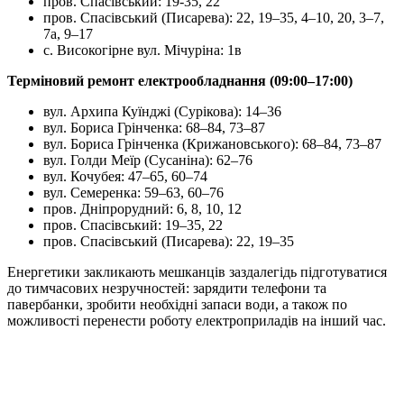
пров. Спасівський: 19-35, 22
пров. Спасівський (Писарева): 22, 19–35, 4–10, 20, 3–7,
7а, 9–17
с. Високогірне вул. Мічуріна: 1в
Терміновий ремонт електрообладнання (09:00–17:00)
вул. Архипа Куїнджі (Сурікова): 14–36
вул. Бориса Грінченка: 68–84, 73–87
вул. Бориса Грінченка (Крижановського): 68–84, 73–87
вул. Голди Меїр (Сусаніна): 62–76
вул. Кочубея: 47–65, 60–74
вул. Семеренка: 59–63, 60–76
пров. Дніпрорудний: 6, 8, 10, 12
пров. Спасівський: 19–35, 22
пров. Спасівський (Писарева): 22, 19–35
Енергетики закликають мешканців заздалегідь підготуватися
до тимчасових незручностей: зарядити телефони та
павербанки, зробити необхідні запаси води, а також по
можливості перенести роботу електроприладів на інший час.