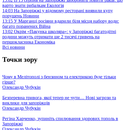
15:02
Із 15 серпня на Запоріжжі заборонять ловити раків: що
варто знати рибалкам
Екологія
14:03
На Запоріжжі у відомому ресторані виявили купу
порушень
Новини
13:15
У Марганці росіяни вдарили біля місця набору води:
багато поранених
Війна
13:02
Окрім «Пакунка школяра»: у Запоріжжі багатодітні
родини можуть отримати ще 2 тисячі гривень на
першокласника
Економіка
Всі новини
Точки зору
Чому в Мелітополі з бензином та електрикою буде тільки
гірше?
Олександр Чубукін
Безперевна тривога, якої тепер не чути… Нові загрози та
виклики для запоріжців
Олександр Чубукін
Регіна Харченко, зупиніть спилювання здорових тополь в
Запоріжжі
Олександр Чубукін