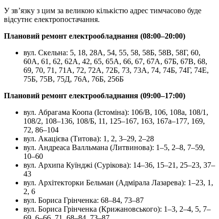
У зв’язку з цим за великою кількістю адрес тимчасово буде
відсутнє електропостачання.
Плановий ремонт електрообладнання (08:00–20:00)
вул. Скельна: 5, 18, 28А, 54, 55, 58, 58Б, 58В, 58Г, 60,
60А, 61, 62, 62А, 42, 65, 65А, 66, 67, 67А, 67Б, 67В, 68,
69, 70, 71, 71А, 72, 72А, 72Б, 73, 73А, 74, 74Б, 74Г, 74Е,
75Б, 75В, 75Д, 76А, 76Б, 256Б
Плановий ремонт електрообладнання (09:00–17:00)
вул. Абрагама Коопа (Істоміна): 106/В, 106, 108а, 108/1,
108/2, 108–136, 108/Б, 11, 125–167, 163, 167а–177, 169,
72, 86–104
вул. Акацієва (Титова): 1, 2, 3–29, 2–28
вул. Андреаса Валльмана (Литвинова): 1–5, 2–8, 7–59,
10–60
вул. Архипа Куїнджі (Сурікова): 14–36, 15–21, 25–23, 37–
43
вул. Архітекторки Бельман (Адмірала Лазарева): 1–23, 1,
2, 6
вул. Бориса Грінченка: 68–84, 73–87
вул. Бориса Грінченка (Крижановського): 1–3, 2–4, 5, 7–
69, 6–66, 71, 68–84, 73–87