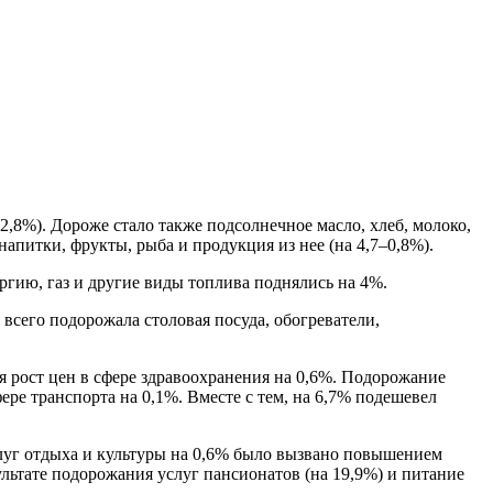
2,8%). Дороже стало также подсолнечное масло, хлеб, молоко,
напитки, фрукты, рыба и продукция из нее (на 4,7–0,8%).
ргию, газ и другие виды топлива поднялись на 4%.
всего подорожала столовая посуда, обогреватели,
я рост цен в сфере здравоохранения на 0,6%. Подорожание
ере транспорта на 0,1%. Вместе с тем, на 6,7% подешевел
слуг отдыха и культуры на 0,6% было вызвано повышением
ультате подорожания услуг пансионатов (на 19,9%) и питание