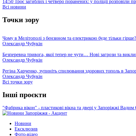
14:50
Троє загиблих і четверо поранених: у поліції розповіли п
Всі новини
Точки зору
Чому в Мелітополі з бензином та електрикою буде тільки гірше
Олександр Чубукін
Безперевна тривога, якої тепер не чути… Нові загрози та викли
Олександр Чубукін
Регіна Харченко, зупиніть спилювання здорових тополь в Запо
Олександр Чубукін
Всі точки зору
Інші проєкти
"Фабрика вікон" - пластикові вікна та двері у Запоріжжі
Вадим 
Новини
Ексклюзив
Фото-відео