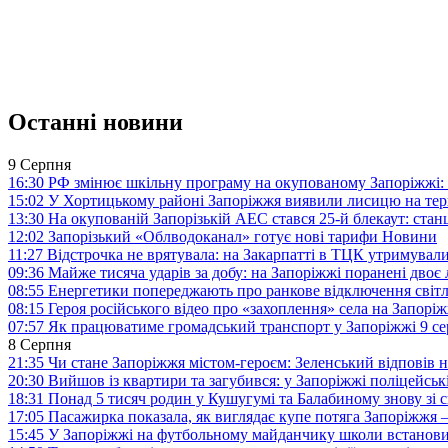
Останні новини
9 Серпня
16:30
РФ змінює шкільну програму на окупованому Запоріжжі: 
15:02
У Хортицькому районі Запоріжжя виявили лисицю на тер
13:30
На окупованій Запорізькій АЕС стався 25-й блекаут: станц
12:02
Запорізький «Облводоканал» готує нові тарифи
Новини
11:27
Відстрочка не врятувала: на Закарпатті в ТЦК утримували
09:36
Майже тисяча ударів за добу: на Запоріжжі поранені двоє
08:55
Енергетики попереджають про ранкове відключення світл
08:15
Героя російського відео про «захоплення» села на Запорі
07:57
Як працюватиме громадський транспорт у Запоріжжі 9 с
8 Серпня
21:35
Чи стане Запоріжжя містом-героєм: Зеленський відповів н
20:30
Вийшов із квартири та загубився: у Запоріжжі поліцейсь
18:31
Понад 5 тисяч родин у Кушугумі та Балабиному знову зі с
17:05
Пасажирка показала, як виглядає купе потяга Запоріжж
15:45
У Запоріжжі на футбольному майданчику школи встанови