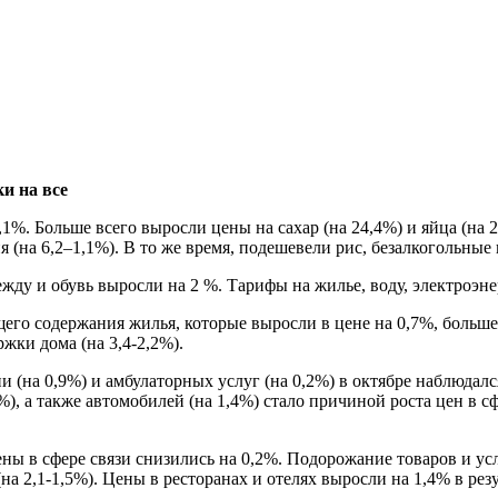
и на все
%. Больше всего выросли цены на сахар (на 24,4%) и яйца (на 2
 (на 6,2–1,1%). В то же время, подешевели рис, безалкогольные 
жду и обувь выросли на 2 %. Тарифы на жилье, воду, электроэне
го содержания жилья, которые выросли в цене на 0,7%, больше 
жки дома (на 3,4-2,2%).
(на 0,9%) и амбулаторных услуг (на 0,2%) в октябре наблюдалс
, а также автомобилей (на 1,4%) стало причиной роста цен в сф
ены в сфере связи снизились на 0,2%. Подорожание товаров и у
на 2,1-1,5%). Цены в ресторанах и отелях выросли на 1,4% в рез