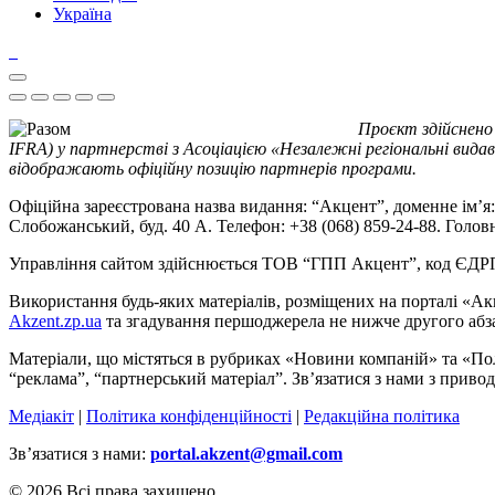
Україна
Проєкт здійснено
IFRA) у партнерстві з Асоціацією «Незалежні регіональні видав
відображають офіційну позицію партнерів програми.
Офіційна зареєстрована назва видання: “Акцент”, доменне ім’я: 
Слобожанський, буд. 40 А. Телефон: +38 (068) 859-24-88. Голо
Управління сайтом здійснюється ТОВ “ГПП Акцент”, код ЄД
Використання будь-яких матеріалів, розміщених на порталі «Ак
Akzent.zp.ua
та згадування першоджерела не нижче другого абза
Матеріали, що містяться в рубриках «Новини компаній» та «По
“реклама”, “партнерський матеріал”. Зв’язатися з нами з приво
Медіакіт
|
Політика конфіденційності
|
Редакційна політика
Зв’язатися з нами:
portal.akzent@gmail.com
© 2026 Всі права захищено