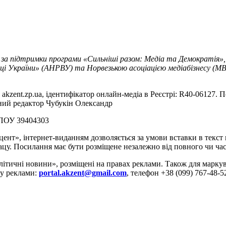
 за підтримки програми «Сильніші разом: Медіа та Демократія»,
ці України» (АНРВУ) та Норвезькою асоціацією медіабізнесу (MBL
akzent.zp.ua, ідентифікатор онлайн-медіа в Реєстрі: R40-06127. П
вний редактор Чубукін Олександр
РПОУ 39404303
цент», інтернет-виданням дозволяється за умови вставки в текс
цу. Посилання має бути розміщене незалежно від повного чи час
літичні новини», розміщені на правах реклами. Також для марк
ду реклами:
portal.akzent@gmail.com
, телефон +38 (099) 767-48-5