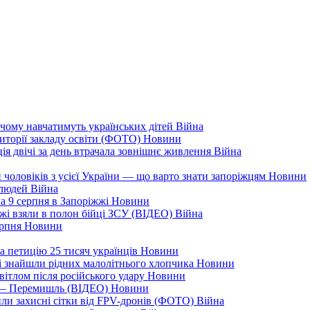
чому навчатимуть українських дітей
Війна
иторії закладу освіти (ФОТО)
Новини
ія двічі за день втрачала зовнішнє живлення
Війна
 чоловіків з усієї України — що варто знати запоріжцям
Новини
 людей
Війна
а 9 серпня в Запоріжжі
Новини
жжі взяли в полон бійці ЗСУ (ВІДЕО)
Війна
ерпня
Новини
а петицію 25 тисяч українців
Новини
кі знайшли рідних малолітнього хлопчика
Новини
вітлом після російського удару
Новини
я — Перемишль (ВІДЕО)
Новини
ли захисні сітки від FPV-дронів (ФОТО)
Війна