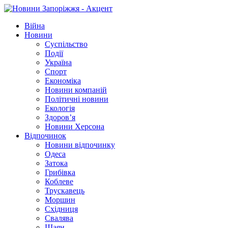
Війна
Новини
Суспільство
Події
Україна
Спорт
Економіка
Новини компаній
Політичні новини
Екологія
Здоров’я
Новини Херсона
Відпочинок
Новини відпочинку
Одеса
Затока
Грибівка
Коблеве
Трускавець
Моршин
Східниця
Свалява
Шаян