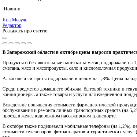
Новини
Яна Мозуль
Редактор
Розкажіть про статтю:
В Запорожской области в октябре цены выросли практическ
Продукты и безалкогольные напитки за месяц подорожали на 1,1
сметана, мясо и мясопродукты, сало и кисломолочная продукция
Алкоголь и сигареты подорожали в целом на 1,8%. Цены на оде
Среди предметов домашнего обихода, бытовой техники и текуще
кондиционеры, а также товары и услуги для ежедневной поддер
Вследствие повышения стоимости фармацевтической продукции 
обслуживания и ремонта личных транспортных средств (на 5,2%)
проезд в железнодорожном пассажирском транспорте.
В октябре также подешевели мобильные телефоны (на 1,2%), ц
стоимости телевизоров, фотоаппаратов и туристических услуг (