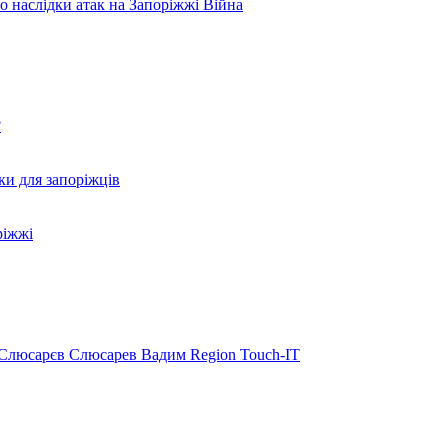
ро наслідки атак на Запоріжжі
Війна
?
ки для запоріжців
ріжжі
Слюсарєв
Слюсарев Вадим
Region
Touch-IT