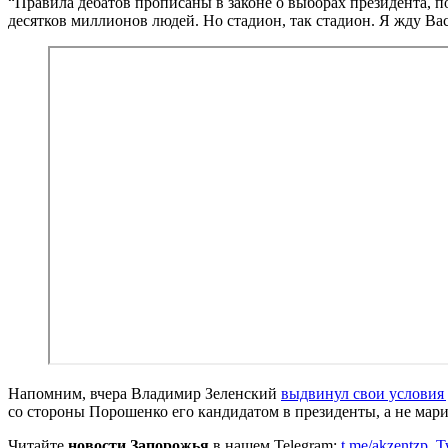
“Правила дебатов прописаны в законе о выборах президента, п
десятков миллионов людей. Но стадион, так стадион. Я жду В
Напомним, вчера Владимир Зеленский
выдвинул свои условия 
со стороны Порошенко его кандидатом в президенты, а не мар
Читайте
новости Запорожья
в нашем Telegram:
t.me/akzentzp
,
T