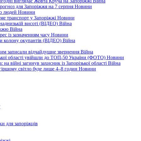
ьогодні виглядає Жовта Круча на Запоріжжі
Війна
рогноз для Запоріжжя на 7 серпня
Новини
еро людей
Новини
тиме транспорт у Запоріжжі
Новини
наднизькій висоті (ВІДЕО)
Війна
ріжжю
Війна
рес із зазначенням часу
Новини
ли колону окупантів (ВІДЕО)
Війна
дним записали відчайдушне звернення
Війна
ізької області увійшли до ТОП-50 України (ФОТО)
Новини
 на війні загинув захисник із Запорізької області
Війна
йгіршому світло буде лише 4–8 годин
Новини
?
ки для запоріжців
ріжжі