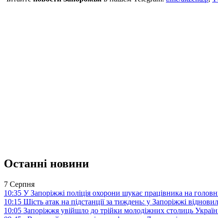
Останні новини
7 Серпня
10:35
У Запоріжжі поліція охорони шукає працівника на голов
10:15
Шість атак на підстанції за тиждень: у Запоріжжі віднови
10:05
Запоріжжя увійшло до трійки молодіжних столиць Україн