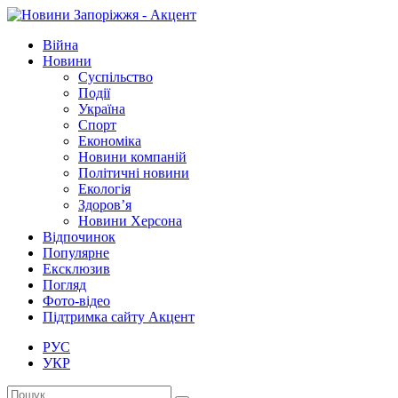
Війна
Новини
Суспільство
Події
Україна
Спорт
Економіка
Новини компаній
Політичні новини
Екологія
Здоров’я
Новини Херсона
Відпочинок
Популярне
Ексклюзив
Погляд
Фото-відео
Підтримка сайту Акцент
РУС
УКР