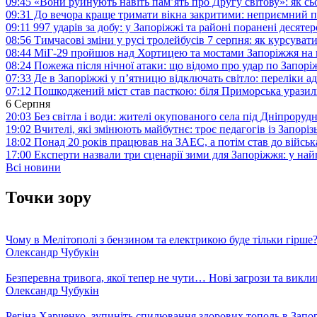
09:45
«Вони руйнують навіть пам’ять про Другу світову»: як с
09:31
До вечора краще тримати вікна закритими: неприємний п
09:11
997 ударів за добу: у Запоріжжі та районі поранені десят
08:56
Тимчасові зміни у русі тролейбусів 7 серпня: як курсува
08:44
МіГ-29 пройшов над Хортицею та мостами Запоріжжя на 
08:24
Пожежа після нічної атаки: що відомо про удар по Запо
07:33
Де в Запоріжжі у п’ятницю відключать світло: переліки ад
07:12
Пошкоджений міст став пасткою: біля Приморська урази
6 Серпня
20:03
Без світла і води: жителі окупованого села під Дніпрору
19:02
Вчителі, які змінюють майбутнє: троє педагогів із Запор
18:02
Понад 20 років працював на ЗАЕС, а потім став до війська:
17:00
Експерти назвали три сценарії зими для Запоріжжя: у на
Всі новини
Точки зору
Чому в Мелітополі з бензином та електрикою буде тільки гірше
Олександр Чубукін
Безперевна тривога, якої тепер не чути… Нові загрози та викли
Олександр Чубукін
Регіна Харченко, зупиніть спилювання здорових тополь в Запо