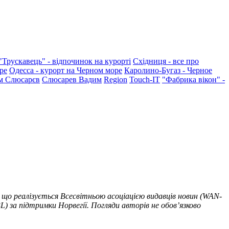
"Трускавець" - відпочинок на курорті
Східниця - все про
ре
Одесса - курорт на Черном море
Каролино-Бугаз - Черное
м Слюсарєв
Слюсарев Вадим
Region
Touch-IT
"Фабрика вікон" -
 що реалізується Всесвітньою асоціацією видавців новин (WAN-
) за підтримки Норвегії. Погляди авторів не обов’язково