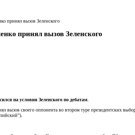
ко принял вызов Зеленского
нко принял вызов Зеленского
ился на условия Зеленского по дебатам
.
ял вызов своего оппонента во втором туре президентских выбо
пийский”).