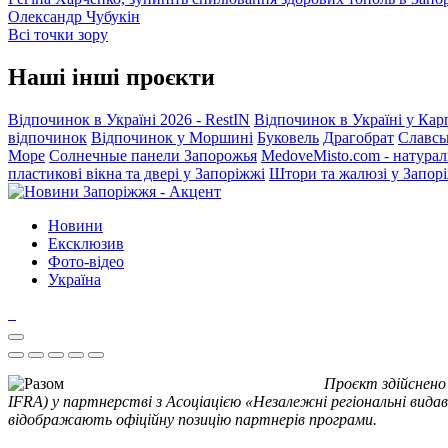
Олександр Чубукін
Всі точки зору
Наші інші проєкти
Відпочинок в Україні 2026 - RestIN
Відпочинок в Україні у Кар
відпочинок
Відпочинок у Моршині
Буковель
Драгобрат
Славсь
Море
Солнечные панели Запорожья
MedoveMisto.com - натурал
пластикові вікна та двері у Запоріжжі
Штори та жалюзі у Запор
Новини
Ексклюзив
Фото-відео
Україна
Проєкт здійснено
IFRA) у партнерстві з Асоціацією «Незалежні регіональні видав
відображають офіційну позицію партнерів програми.