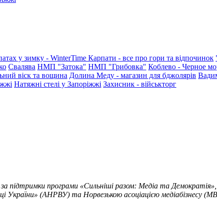
патах у зимку - WinterTime
Карпати - все про гори та відпочинок
ко
Свалява
НМП "Затока"
НМП "Грибовка"
Коблево - Черное мо
ьний віск та вощина
Долина Меду - магазин для бджолярів
Вади
іжжі
Натяжні стелі у Запоріжжі
Захисник - військторг
 за підтримки програми «Сильніші разом: Медіа та Демократія»,
ці України» (АНРВУ) та Норвезькою асоціацією медіабізнесу (MBL