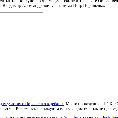
очитайте пожалуйста. Они могут происходить на базе Обществен
ас, Владимир Александрович”, – написал Петр Порошенко.
для участия с Порошенко в дебатах
. Место проведения – НСК “О
ионеткой Коломойского, клоуном или малоросом, а также провед
witter
и подписывайтесь на канал в
Youtube
, а также наш
Instagra