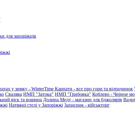
?
ки для запоріжців
ріжжі
патах у зимку - WinterTime
Карпати - все про гори та відпочинок
ко
Свалява
НМП "Затока"
НМП "Грибовка"
Коблево - Черное мо
ьний віск та вощина
Долина Меду - магазин для бджолярів
Вади
іжжі
Натяжні стелі у Запоріжжі
Захисник - військторг