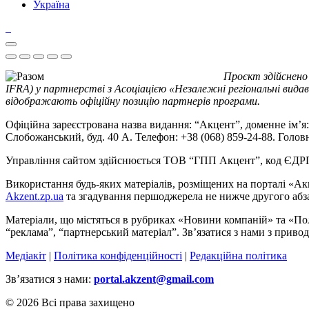
Україна
Проєкт здійснено
IFRA) у партнерстві з Асоціацією «Незалежні регіональні видав
відображають офіційну позицію партнерів програми.
Офіційна зареєстрована назва видання: “Акцент”, доменне ім’я: 
Слобожанський, буд. 40 А. Телефон: +38 (068) 859-24-88. Голо
Управління сайтом здійснюється ТОВ “ГПП Акцент”, код ЄД
Використання будь-яких матеріалів, розміщених на порталі «Ак
Akzent.zp.ua
та згадування першоджерела не нижче другого абза
Матеріали, що містяться в рубриках «Новини компаній» та «По
“реклама”, “партнерський матеріал”. Зв’язатися з нами з приво
Медіакіт
|
Політика конфіденційності
|
Редакційна політика
Зв’язатися з нами:
portal.akzent@gmail.com
© 2026 Всі права захищено