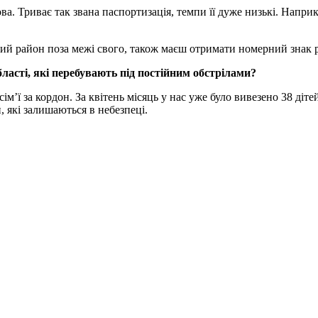
акова. Триває так звана паспортизація, темпи її дуже низькі. На
ий район поза межі свого, також маєш отримати номерний знак ро
ласті, які перебувають під постійним обстрілами?
м’ї за кордон. За квітень місяць у нас уже було вивезено 38 ді
, які залишаються в небезпеці.