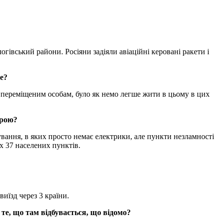
огівський райони. Росіяни задіяли авіаційні керовані ракети і
е?
о переміщеним особам, було як немо легше жити в цьому в цих
урою?
жування, в яких просто немає електрики, але пункти незламності
х 37 населених пунктів.
виїзд через 3 країни.
 те, що там відбувається, що відомо?