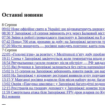
Останні новини
8 Серпня
09:02
Нове офіційне свято в Україні: що відзначатимуть щороку
08:30
У Запоріжжі з 8 серпня змінюють рух через Балковий міст:
07:56
Зміни в роботі громадського траспорту в Запоріжжі на 8 
07:42
Понад 700 атак дронами за добу: на Запоріжжі загинули 
07:20
Мости знищують — росіяни наводять понтони: карта пока
7 Серпня
22:05
«Голодні ігри» за розетку: у Мелітополі п’яту добу пробл
19:11
Спека у Запоріжжі закінчується: коли температура впаде о
16:54
Рятувальники гасили пожежу після обстрілу — РФ завдал
15:55
Які будинки в Запоріжжі залишаться без світла наприкінц
15:02
Із 15 серпня на Запоріжжі заборонять ловити раків: що в
14:03
На Запоріжжі у відомому ресторані виявили купу поруш
13:15
У Марганці росіяни вдарили біля місця набору води: баг
13:02
Окрім «Пакунка школяра»: у Запоріжжі багатодітні роди
12:15
Реєстрація на грошову допомогу у Запоріжжі: номери те
11:59
Смертельна атака біля Запоріжжя: FPV-дрон вдарив по 
Всі новини