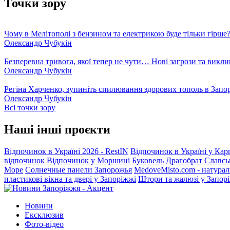
Точки зору
Чому в Мелітополі з бензином та електрикою буде тільки гірше
Олександр Чубукін
Безперевна тривога, якої тепер не чути… Нові загрози та викли
Олександр Чубукін
Регіна Харченко, зупиніть спилювання здорових тополь в Запо
Олександр Чубукін
Всі точки зору
Наші інші проєкти
Відпочинок в Україні 2026 - RestIN
Відпочинок в Україні у Кар
відпочинок
Відпочинок у Моршині
Буковель
Драгобрат
Славсь
Море
Солнечные панели Запорожья
MedoveMisto.com - натурал
пластикові вікна та двері у Запоріжжі
Штори та жалюзі у Запор
Новини
Ексклюзив
Фото-відео