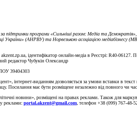
 за підтримки програми «Сильніші разом: Медіа та Демократія»,
ці України» (АНРВУ) та Норвезькою асоціацією медіабізнесу (MBL
akzent.zp.ua, ідентифікатор онлайн-медіа в Реєстрі: R40-06127. П
вний редактор Чубукін Олександр
РПОУ 39404303
цент», інтернет-виданням дозволяється за умови вставки в текс
цу. Посилання має бути розміщене незалежно від повного чи час
літичні новини», розміщені на правах реклами. Також для марк
ду реклами:
portal.akzent@gmail.com
, телефон +38 (099) 767-48-5