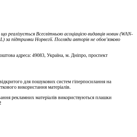
 що реалізується Всесвітньою асоціацією видавців новин (WAN-
) за підтримки Норвегії. Погляди авторів не обов’язково
оштова адреса: 49083, Україна, м. Дніпро, проспект
т відкритого для пошукових систем гіперпосилання на
ткового використання матеріалів.
ування рекламних матеріалів використвуються плашки
2