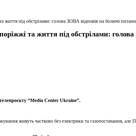
 та життя під обстрілами: голова ЗОВА відповів на болючі питанн
Запоріжжі та життя під обстрілами: голов
 телепроєкту “Media Center Ukraine”.
ежування живуть частково без електрики та газопостачання, але 