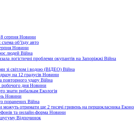
 8 серпня
Новини
 схема об’їзду
авто
серпня
Новини
троє людей
Війна
зала логістичні проблеми окупантів на Запоріжжі
Війна
еми зі світлом і водою (ВІДЕО)
Війна
дразу на 12 градусів
Новини
а повторного удару
Війна
і робочого дня
Новини
арто знати рибалкам
Екологія
ень
Новини
ато поранених
Війна
ни можуть отримати ще 2 тисячі гривень на першокласника
Еконо
лефонів та онлайн-форма
Новини
Кушугуму
Відпочинок