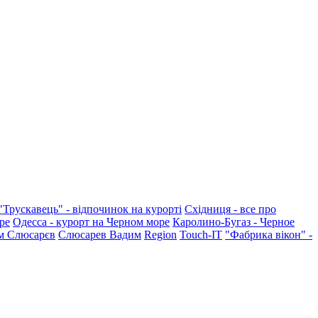
"Трускавець" - відпочинок на курорті
Східниця - все про
ре
Одесса - курорт на Черном море
Каролино-Бугаз - Черное
м Слюсарєв
Слюсарев Вадим
Region
Touch-IT
"Фабрика вікон" -