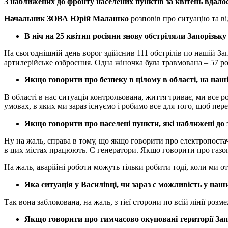
З наближених до фронту населених пунктів за квітень вдало
Начальник ЗОВА Юрій Малашко
розповів про ситуацію та ві
В ніч на 25 квітня росіяни знову обстріляли Запорізьку
На сьогоднішній день ворог здійснив 111 обстрілів по нашій Зап
артилерійське озброєння. Одна жіночка була травмована – 57 р
Якщо говорити про безпеку в цілому в області, на наш
В області в нас ситуація контрольована, життя триває, ми все
умовах, в яких ми зараз існуємо і робимо все для того, щоб пе
Якщо говорити про населені пункти, які наближені до 
Ну на жаль, справа в тому, що якщо говорити про електропостач
в цих містах працюють. Є генератори. Якщо говорити про газоп
На жаль, аварійні роботи можуть тільки робити тоді, коли ми 
Яка ситуація у Василівці, чи зараз є можливість у наш
Так вона заблокована, на жаль, з тієї сторони по всій лінії роз
Якщо говорити про тимчасово окуповані території Запор