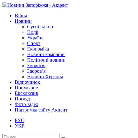
Війна
Новини
Суспільство
Події
Україна
Спорт
Економіка
Новини компаній
Політичні новини
Екологія
Здоров’я
Новини Херсона
Відпочинок
Популярне
Ексклюзив
Погляд
Фото-відео
Підтримка сайту Акцент
РУС
УКР