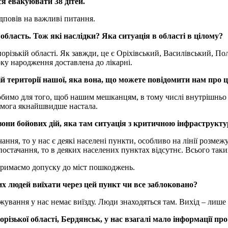
ся евакуювати 38 дітей.
дповів на важливі питання.
 область. Тож які наслідки? Яка ситуація в області в цілому?
орізькій області. Як завжди, це є Оріхівський, Василівський, Пол
оку народження доставлена до лікарні.
ій території нашої, яка вона, що можете повідомити нам про ц
 робимо для того, щоб нашим мешканцям, в тому числі внутрішнь
ремога якнайшвидше настала.
зони бойових дій, яка там ситуація з критичною інфраструкт
ання, то у нас є деякі населені пункти, особливо на лінії розме
остачання, то в деяких населених пунктах відсутнє. Всього таки
отримаємо допуску до міст пошкоджень.
их людей виїхати через цей пункт чи все заблоковано?
межування у нас немає виїзду. Люди знаходяться там. Вихід – лише 
ізької області, Бердянськ, у нас взагалі мало інформації про