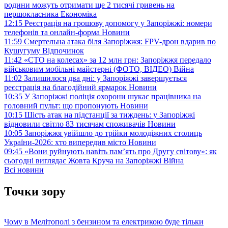
родини можуть отримати ще 2 тисячі гривень на
першокласника
Економіка
12:15
Реєстрація на грошову допомогу у Запоріжжі: номери
телефонів та онлайн-форма
Новини
11:59
Смертельна атака біля Запоріжжя: FPV-дрон вдарив по
Кушугуму
Відпочинок
11:42
«СТО на колесах» за 12 млн грн: Запоріжжя передало
військовим мобільні майстерні (ФОТО, ВІДЕО)
Війна
11:02
Залишилося два дні: у Запоріжжі завершується
реєстрація на благодійний ярмарок
Новини
10:35
У Запоріжжі поліція охорони шукає працівника на
головний пульт: що пропонують
Новини
10:15
Шість атак на підстанції за тиждень: у Запоріжжі
відновили світло 83 тисячам споживачів
Новини
10:05
Запоріжжя увійшло до трійки молодіжних столиць
України-2026: хто випередив місто
Новини
09:45
«Вони руйнують навіть пам’ять про Другу світову»: як
сьогодні виглядає Жовта Круча на Запоріжжі
Війна
Всі новини
Точки зору
Чому в Мелітополі з бензином та електрикою буде тільки