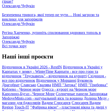
гірше?
Олександр Чубукін
Безперевна тривога, якої тепер не чути… Нові загрози та
виклики для запоріжців
Олександр Чубукін
Регіна Харченко, зупиніть спилювання здорових тополь в
Запоріжжі
Олександр Чубукін
Всі точки зору
Наші інші проєкти
Відпочинок в Україні 2026 - RestIN
Відпочинок в Україні у
Карпатах у зимку - WinterTime
Карпати - все про гори та
відпочинок
"Трускавець" - відпочинок на курорті
Східниця -
все про відпочинок
Відпочинок у Моршині
Буковель
Драгобрат
Славсько
Свалява
НМП "Затока"
НМП "Грибовка"
Коблево - Черное море
Одесса - курорт на Черном море
Каролино-Бугаз - Черное Море
Солнечные панели Запорожья
MedoveMisto.com - натуральний віск та вощина
Долина Меду -
магазин для бджолярів
Вадим Слюсарєв
Слюсарев Вадим
Region
Touch-IT
"Фабрика вікон" - пластикові вікна та двері у