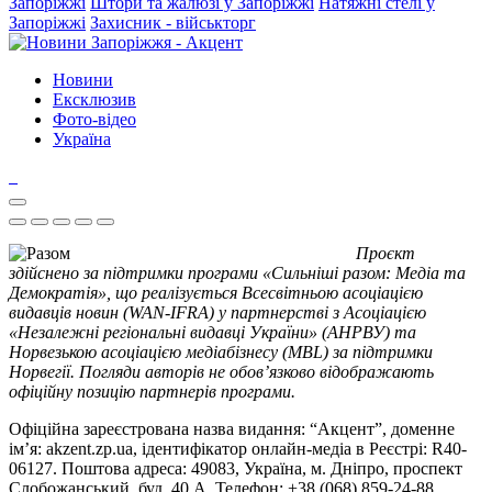
Запоріжжі
Штори та жалюзі у Запоріжжі
Натяжні стелі у
Запоріжжі
Захисник - військторг
Новини
Ексклюзив
Фото-відео
Україна
Проєкт
здійснено за підтримки програми «Сильніші разом: Медіа та
Демократія», що реалізується Всесвітньою асоціацією
видавців новин (WAN-IFRA) у партнерстві з Асоціацією
«Незалежні регіональні видавці України» (АНРВУ) та
Норвезькою асоціацією медіабізнесу (MBL) за підтримки
Норвегії. Погляди авторів не обов’язково відображають
офіційну позицію партнерів програми.
Офіційна зареєстрована назва видання: “Акцент”, доменне
ім’я: akzent.zp.ua, ідентифікатор онлайн-медіа в Реєстрі: R40-
06127. Поштова адреса: 49083, Україна, м. Дніпро, проспект
Слобожанський, буд. 40 А. Телефон: +38 (068) 859-24-88.