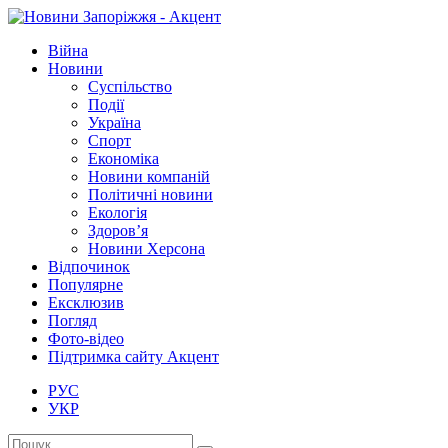
Війна
Новини
Суспільство
Події
Україна
Спорт
Економіка
Новини компаній
Політичні новини
Екологія
Здоров’я
Новини Херсона
Відпочинок
Популярне
Ексклюзив
Погляд
Фото-відео
Підтримка сайту Акцент
РУС
УКР