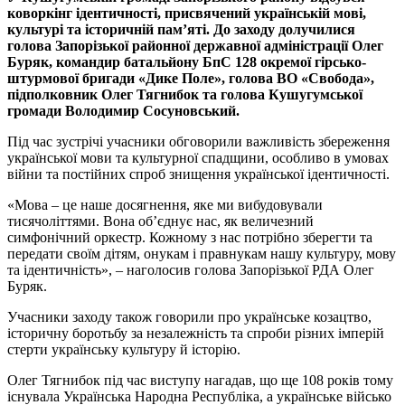
коворкінг ідентичності, присвячений українській мові,
культурі та історичній пам’яті. До заходу долучилися
голова Запорізької районної державної адміністрації Олег
Буряк, командир батальйону БпС 128 окремої гірсько-
штурмової бригади «Дике Поле», голова ВО «Свобода»,
підполковник Олег Тягнибок та голова Кушугумської
громади Володимир Сосуновський.
Під час зустрічі учасники обговорили важливість збереження
української мови та культурної спадщини, особливо в умовах
війни та постійних спроб знищення української ідентичності.
«Мова – це наше досягнення, яке ми вибудовували
тисячоліттями. Вона об’єднує нас, як величезний
симфонічний оркестр. Кожному з нас потрібно зберегти та
передати своїм дітям, онукам і правнукам нашу культуру, мову
та ідентичність», – наголосив голова Запорізької РДА Олег
Буряк.
Учасники заходу також говорили про українське козацтво,
історичну боротьбу за незалежність та спроби різних імперій
стерти українську культуру й історію.
Олег Тягнибок під час виступу нагадав, що ще 108 років тому
існувала Українська Народна Республіка, а українське військо