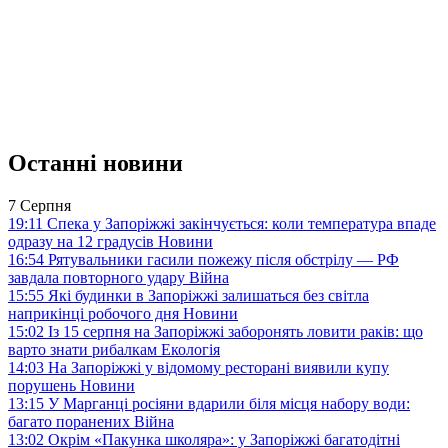
Останні новини
7 Серпня
19:11
Спека у Запоріжжі закінчується: коли температура впаде
одразу на 12 градусів
Новини
16:54
Рятувальники гасили пожежу після обстрілу — РФ
завдала повторного удару
Війна
15:55
Які будинки в Запоріжжі залишаться без світла
наприкінці робочого дня
Новини
15:02
Із 15 серпня на Запоріжжі заборонять ловити раків: що
варто знати рибалкам
Екологія
14:03
На Запоріжжі у відомому ресторані виявили купу
порушень
Новини
13:15
У Марганці росіяни вдарили біля місця набору води:
багато поранених
Війна
13:02
Окрім «Пакунка школяра»: у Запоріжжі багатодітні