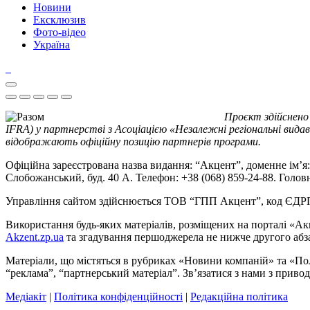
Новини
Ексклюзив
Фото-відео
Україна
Проєкт здійснено
IFRA) у партнерстві з Асоціацією «Незалежні регіональні видав
відображають офіційну позицію партнерів програми.
Офіційна зареєстрована назва видання: “Акцент”, доменне ім’я: 
Слобожанський, буд. 40 А. Телефон: +38 (068) 859-24-88. Голо
Управління сайтом здійснюється ТОВ “ГПП Акцент”, код ЄД
Використання будь-яких матеріалів, розміщених на порталі «Ак
Akzent.zp.ua
та згадування першоджерела не нижче другого абза
Матеріали, що містяться в рубриках «Новини компаній» та «По
“реклама”, “партнерський матеріал”. Зв’язатися з нами з приво
Медіакіт
|
Політика конфіденційності
|
Редакційна політика