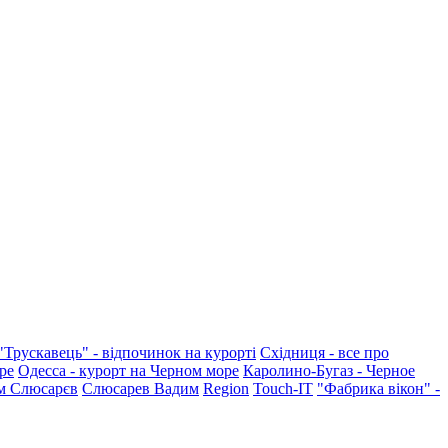
"Трускавець" - відпочинок на курорті
Східниця - все про
ре
Одесса - курорт на Черном море
Каролино-Бугаз - Черное
м Слюсарєв
Слюсарев Вадим
Region
Touch-IT
"Фабрика вікон" -