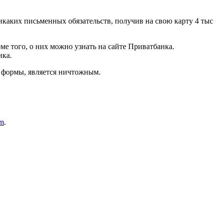
икаких письменных обязательств, получив на свою карту 4 тыс
ме того, о них можно узнать на сайте Приватбанка.
нка.
й формы, является ничтожным.
am
.