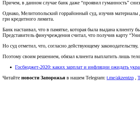
Причем, в данном случае банк даже “проявил гуманность” сни
Однако, Мелитопольский горрайонный суд, изучив материалы де
грн кредитного лимита.
Банк настаивал, что в памятке, которая была выдана клиенту 
Представитель финучреждения считал, что получив карту “Унив
Но суд отметил, что, согласно действующему законодательств
Поэтому своим решением, обязал клиента выплатить лишь тело к
Госбюджет-2020: каких зарплат и инфляции ожидать укр
Читайте
новости Запорожья
в нашем Telegram:
t.me/akzentzp
,
T