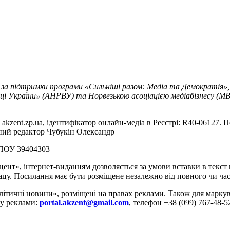
 за підтримки програми «Сильніші разом: Медіа та Демократія»,
ці України» (АНРВУ) та Норвезькою асоціацією медіабізнесу (MBL
akzent.zp.ua, ідентифікатор онлайн-медіа в Реєстрі: R40-06127. П
вний редактор Чубукін Олександр
РПОУ 39404303
цент», інтернет-виданням дозволяється за умови вставки в текс
цу. Посилання має бути розміщене незалежно від повного чи час
літичні новини», розміщені на правах реклами. Також для марк
ду реклами:
portal.akzent@gmail.com
, телефон +38 (099) 767-48-5