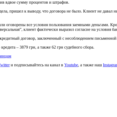
зив вдвое сумму процентов и штрафов.
ла, пришел к выводу, что договора не было. Клиент не давал н
были оговорены все условия пользования заемными деньгами. Кро
ерсальная”, клиент фактически выразил согласие на условия ба
у, кредитный договор, заключенный с несоблюдением письменно
редита – 3879 грн, а также 62 грн судебного сбора.
аинцам
witter
и подписывайтесь на канал в
Youtube
, а также наш
Instagr