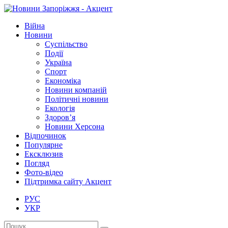
Війна
Новини
Суспільство
Події
Україна
Спорт
Економіка
Новини компаній
Політичні новини
Екологія
Здоров’я
Новини Херсона
Відпочинок
Популярне
Ексклюзив
Погляд
Фото-відео
Підтримка сайту Акцент
РУС
УКР