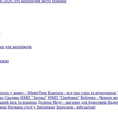
и-2026: хто випередив місто
Новини
?
ки для запоріжців
ріжжі
патах у зимку - WinterTime
Карпати - все про гори та відпочинок
ко
Свалява
НМП "Затока"
НМП "Грибовка"
Коблево - Черное мо
ьний віск та вощина
Долина Меду - магазин для бджолярів
Вади
іжжі
Натяжні стелі у Запоріжжі
Захисник - військторг