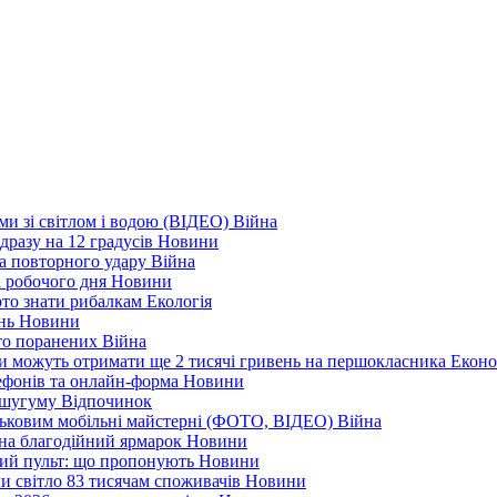
еми зі світлом і водою (ВІДЕО)
Війна
дразу на 12 градусів
Новини
а повторного удару
Війна
і робочого дня
Новини
арто знати рибалкам
Екологія
ень
Новини
ато поранених
Війна
ни можуть отримати ще 2 тисячі гривень на першокласника
Еконо
лефонів та онлайн-форма
Новини
Кушугуму
Відпочинок
йськовим мобільні майстерні (ФОТО, ВІДЕО)
Війна
 на благодійний ярмарок
Новини
ний пульт: що пропонують
Новини
ли світло 83 тисячам споживачів
Новини