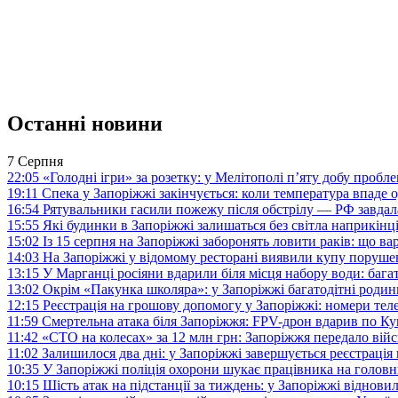
Останні новини
7 Серпня
22:05
«Голодні ігри» за розетку: у Мелітополі п’яту добу пробл
19:11
Спека у Запоріжжі закінчується: коли температура впаде о
16:54
Рятувальники гасили пожежу після обстрілу — РФ завдал
15:55
Які будинки в Запоріжжі залишаться без світла наприкінц
15:02
Із 15 серпня на Запоріжжі заборонять ловити раків: що в
14:03
На Запоріжжі у відомому ресторані виявили купу поруш
13:15
У Марганці росіяни вдарили біля місця набору води: баг
13:02
Окрім «Пакунка школяра»: у Запоріжжі багатодітні роди
12:15
Реєстрація на грошову допомогу у Запоріжжі: номери те
11:59
Смертельна атака біля Запоріжжя: FPV-дрон вдарив по 
11:42
«СТО на колесах» за 12 млн грн: Запоріжжя передало ві
11:02
Залишилося два дні: у Запоріжжі завершується реєстрація
10:35
У Запоріжжі поліція охорони шукає працівника на голов
10:15
Шість атак на підстанції за тиждень: у Запоріжжі віднови