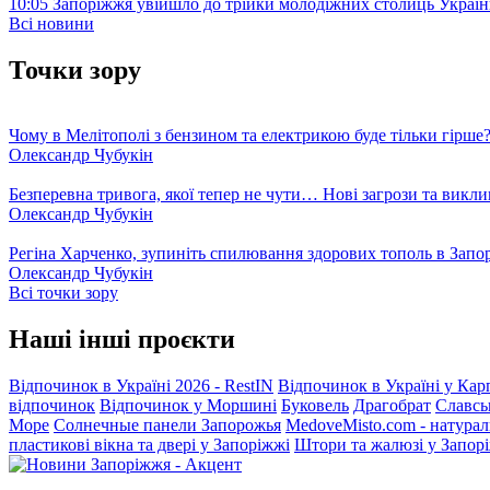
10:05
Запоріжжя увійшло до трійки молодіжних столиць Україн
Всі новини
Точки зору
Чому в Мелітополі з бензином та електрикою буде тільки гірше
Олександр Чубукін
Безперевна тривога, якої тепер не чути… Нові загрози та викли
Олександр Чубукін
Регіна Харченко, зупиніть спилювання здорових тополь в Запо
Олександр Чубукін
Всі точки зору
Наші інші проєкти
Відпочинок в Україні 2026 - RestIN
Відпочинок в Україні у Кар
відпочинок
Відпочинок у Моршині
Буковель
Драгобрат
Славсь
Море
Солнечные панели Запорожья
MedoveMisto.com - натурал
пластикові вікна та двері у Запоріжжі
Штори та жалюзі у Запор