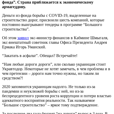
фонда”. Страна приближается к экономическому
армагеддону.
Деньги из фонда борьбы с COVID-19, выделенные на
строительство дорог, присвоили шесть компаний, которые
постоянно выигрывают тендеры в программе “Большого
строительства”.
Об этом
заявил
экс-министр финансов в Кабмине Шмыгаля,
экс-внештатный советник главы Офиса Президента Андрея
Ермака Игорь Уманский.
“Закатать в асфальт”. Обещал? Встречайте!
“Нам любые дороги дороги”, или сколько украинцам стоит
Укравтодор. Некоторые не хотят замечать, в чем проблема и в
чем претензии – дороги нам точно нужны, но таким ли
средством?!
2020 запомнится украинцам надолго. Не только из-за
пандемии и неуклюжей борьбы с ней, но из-за
беспрецедентного уровеня роста коррупции и потери властью
адекватного восприятия реальности. Так называемое
“Большое строительство” – яркое тому подтверждение.
За последние два года бюджет “на дороги” вырос в 3 раза. В