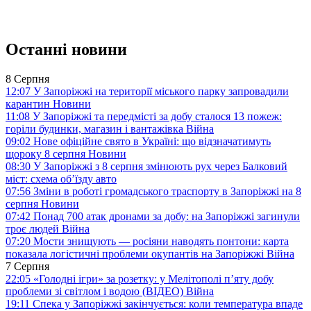
Останні новини
8 Серпня
12:07
У Запоріжжі на території міського парку запровадили
карантин
Новини
11:08
У Запоріжжі та передмісті за добу сталося 13 пожеж:
горіли будинки, магазин і вантажівка
Війна
09:02
Нове офіційне свято в Україні: що відзначатимуть
щороку 8 серпня
Новини
08:30
У Запоріжжі з 8 серпня змінюють рух через Балковий
міст: схема об’їзду
авто
07:56
Зміни в роботі громадського траспорту в Запоріжжі на 8
серпня
Новини
07:42
Понад 700 атак дронами за добу: на Запоріжжі загинули
троє людей
Війна
07:20
Мости знищують — росіяни наводять понтони: карта
показала логістичні проблеми окупантів на Запоріжжі
Війна
7 Серпня
22:05
«Голодні ігри» за розетку: у Мелітополі п’яту добу
проблеми зі світлом і водою (ВІДЕО)
Війна
19:11
Спека у Запоріжжі закінчується: коли температура впаде