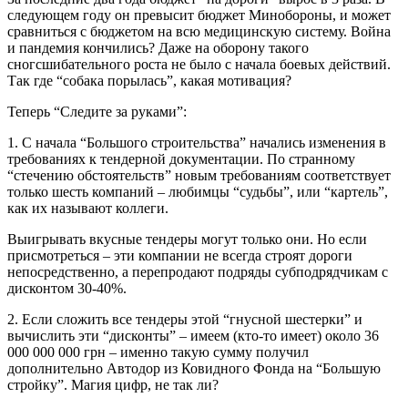
следующем году он превысит бюджет Минобороны, и может
сравниться с бюджетом на всю медицинскую систему. Война
и пандемия кончились? Даже на оборону такого
сногсшибательного роста не было с начала боевых действий.
Так где “собака порылась”, какая мотивация?
Теперь “Следите за руками”:
1. С начала “Большого строительства” начались изменения в
требованиях к тендерной документации. По странному
“стечению обстоятельств” новым требованиям соответствует
только шесть компаний – любимцы “судьбы”, или “картель”,
как их называют коллеги.
Выигрывать вкусные тендеры могут только они. Но если
присмотреться – эти компании не всегда строят дороги
непосредственно, а перепродают подряды субподрядчикам с
дисконтом 30-40%.
2. Если сложить все тендеры этой “гнусной шестерки” и
вычислить эти “дисконты” – имеем (кто-то имеет) около 36
000 000 000 грн – именно такую ​​сумму получил
дополнительно Автодор из Ковидного Фонда на “Большую
стройку”. Магия цифр, не так ли?