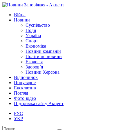
Війна
Новини
Суспільство
Події
Україна
Спорт
Економіка
Новини компаній
Політичні новини
Екологія
Здоров’я
Новини Херсона
Відпочинок
Популярне
Ексклюзив
Погляд
Фото-відео
Підтримка сайту Акцент
РУС
УКР