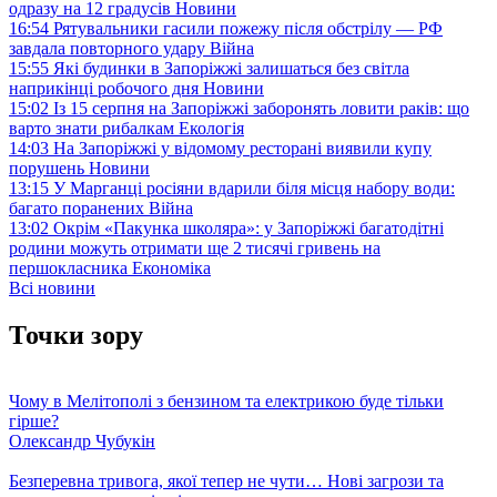
одразу на 12 градусів
Новини
16:54
Рятувальники гасили пожежу після обстрілу — РФ
завдала повторного удару
Війна
15:55
Які будинки в Запоріжжі залишаться без світла
наприкінці робочого дня
Новини
15:02
Із 15 серпня на Запоріжжі заборонять ловити раків: що
варто знати рибалкам
Екологія
14:03
На Запоріжжі у відомому ресторані виявили купу
порушень
Новини
13:15
У Марганці росіяни вдарили біля місця набору води:
багато поранених
Війна
13:02
Окрім «Пакунка школяра»: у Запоріжжі багатодітні
родини можуть отримати ще 2 тисячі гривень на
першокласника
Економіка
Всі новини
Точки зору
Чому в Мелітополі з бензином та електрикою буде тільки
гірше?
Олександр Чубукін
Безперевна тривога, якої тепер не чути… Нові загрози та