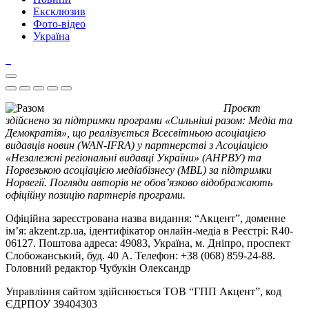
Ексклюзив
Фото-відео
Україна
Проєкт
здійснено за підтримки програми «Сильніші разом: Медіа та
Демократія», що реалізується Всесвітньою асоціацією
видавців новин (WAN-IFRA) у партнерстві з Асоціацією
«Незалежні регіональні видавці України» (АНРВУ) та
Норвезькою асоціацією медіабізнесу (MBL) за підтримки
Норвегії. Погляди авторів не обов’язково відображають
офіційну позицію партнерів програми.
Офіційна зареєстрована назва видання: “Акцент”, доменне
ім’я: akzent.zp.ua, ідентифікатор онлайн-медіа в Реєстрі: R40-
06127. Поштова адреса: 49083, Україна, м. Дніпро, проспект
Слобожанський, буд. 40 А. Телефон: +38 (068) 859-24-88.
Головний редактор Чубукін Олександр
Управління сайтом здійснюється ТОВ “ГПП Акцент”, код
ЄДРПОУ 39404303