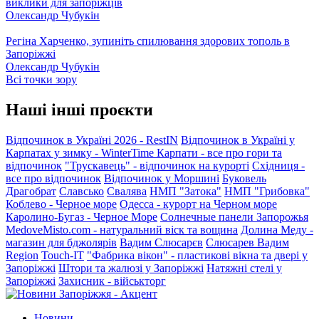
виклики для запоріжців
Олександр Чубукін
Регіна Харченко, зупиніть спилювання здорових тополь в
Запоріжжі
Олександр Чубукін
Всі точки зору
Наші інші проєкти
Відпочинок в Україні 2026 - RestIN
Відпочинок в Україні у
Карпатах у зимку - WinterTime
Карпати - все про гори та
відпочинок
"Трускавець" - відпочинок на курорті
Східниця -
все про відпочинок
Відпочинок у Моршині
Буковель
Драгобрат
Славсько
Свалява
НМП "Затока"
НМП "Грибовка"
Коблево - Черное море
Одесса - курорт на Черном море
Каролино-Бугаз - Черное Море
Солнечные панели Запорожья
MedoveMisto.com - натуральний віск та вощина
Долина Меду -
магазин для бджолярів
Вадим Слюсарєв
Слюсарев Вадим
Region
Touch-IT
"Фабрика вікон" - пластикові вікна та двері у
Запоріжжі
Штори та жалюзі у Запоріжжі
Натяжні стелі у
Запоріжжі
Захисник - військторг
Новини