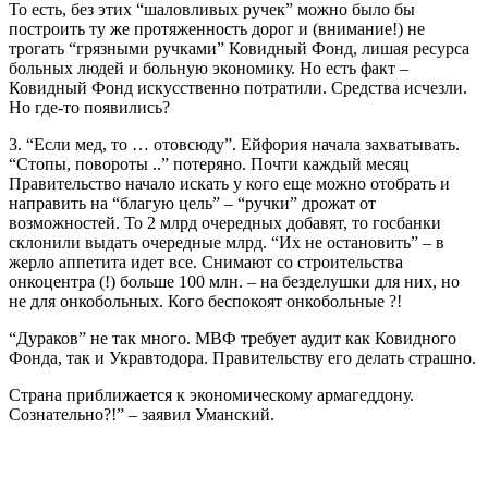
То есть, без этих “шаловливых ручек” можно было бы
построить ту же протяженность дорог и (внимание!) не
трогать “грязными ручками” Ковидный Фонд, лишая ресурса
больных людей и больную экономику. Но есть факт –
Ковидный Фонд искусственно потратили. Средства исчезли.
Но где-то появились?
3. “Если мед, то … отовсюду”. Ейфория начала захватывать.
“Стопы, повороты ..” потеряно. Почти каждый месяц
Правительство начало искать у кого еще можно отобрать и
направить на “благую цель” – “ручки” дрожат от
возможностей. То 2 млрд очередных добавят, то госбанки
склонили выдать очередные млрд. “Их не остановить” – в
жерло аппетита идет все. Снимают со строительства
онкоцентра (!) больше 100 млн. – на безделушки для них, но
не для онкобольных. Кого беспокоят онкобольные ?!
“Дураков” не так много. МВФ требует аудит как Ковидного
Фонда, так и Укравтодора. Правительству его делать страшно.
Страна приближается к экономическому армагеддону.
Сознательно?!” – заявил Уманский.