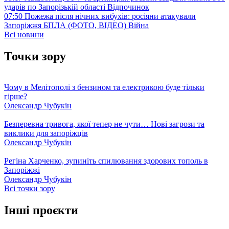
ударів по Запорізькій області
Відпочинок
07:50
Пожежа після нічних вибухів: росіяни атакували
Запоріжжя БПЛА (ФОТО, ВІДЕО)
Війна
Всі новини
Точки зору
Чому в Мелітополі з бензином та електрикою буде тільки
гірше?
Олександр Чубукін
Безперевна тривога, якої тепер не чути… Нові загрози та
виклики для запоріжців
Олександр Чубукін
Регіна Харченко, зупиніть спилювання здорових тополь в
Запоріжжі
Олександр Чубукін
Всі точки зору
Інші проєкти