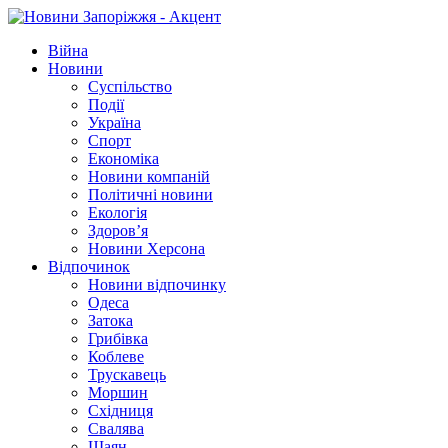
Війна
Новини
Суспільство
Події
Україна
Спорт
Економіка
Новини компаній
Політичні новини
Екологія
Здоров’я
Новини Херсона
Відпочинок
Новини відпочинку
Одеса
Затока
Грибівка
Коблеве
Трускавець
Моршин
Східниця
Свалява
Шаян