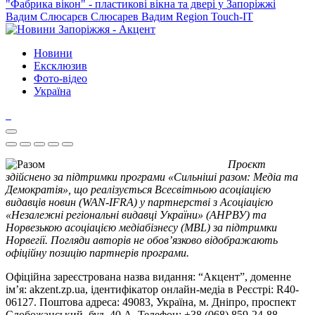
"Фабрика вікон" - пластикові вікна та двері у Запоріжжі
Вадим Слюсарєв
Слюсарев Вадим
Region
Touch-IT
Новини
Ексклюзив
Фото-відео
Україна
Проєкт
здійснено за підтримки програми «Сильніші разом: Медіа та
Демократія», що реалізується Всесвітньою асоціацією
видавців новин (WAN-IFRA) у партнерстві з Асоціацією
«Незалежні регіональні видавці України» (АНРВУ) та
Норвезькою асоціацією медіабізнесу (MBL) за підтримки
Норвегії. Погляди авторів не обов’язково відображають
офіційну позицію партнерів програми.
Офіційна зареєстрована назва видання: “Акцент”, доменне
ім’я: akzent.zp.ua, ідентифікатор онлайн-медіа в Реєстрі: R40-
06127. Поштова адреса: 49083, Україна, м. Дніпро, проспект
Слобожанський, буд. 40 А. Телефон: +38 (068) 859-24-88.