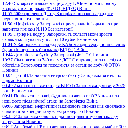
12:40
Як зараз виглядає місце удару КАБом по житловому
кварталу в Запоріжжі (ФОТО, ВІДЕО)
Війна
11:55
5000 грн через Дію: у Запоріжжі почали надходити
перші виплати
Новини
11:50
«Це фейк»: у Запоріжжі спростували інформацію про
закриття гімназії №110
Без категорії
11:05
Тариф на воду у Запоріжжі та області може зрости:
скільки коштуватимуть 3, 5 і 10 кубів
Економіка
11:04
У Запоріжжі після удару КАБом люди серед понівечених
будинків шукають близьких (ВІДЕО)
Війна
10:44
Дим після вибухів у Запоріжжі (ФОТО)
Новини
10:37
Сім пожеж на 740 кв. м: ДСНС оприлюднила наслідки
обстрілів Запоріжжя та передмістя за останню добу (ФОТО)
Новини
10:04
Три БПЛа на один енергооб’єкт у Запоріжжі за ніч: що
відомо
Новини
09:49
2 млн грн на житло для ВПО із Запоріжжя: умови у 2026
році
Економіка
09:41
Понівечені гаражі, будинки та автівки: ОВА показала
нові фото після нічної атаки на Запоріжжя
Війна
09:06
Запорізькі енергетики закликають споживачів своєчасно
сплатити за використану електроенергію
Новини
08:35
У Запоріжжі чоловік відкрив стрілянину біля закладу
харчування
Новини
08:17
Авіабомби, FPV та артилерія: росіяни завдали майже 900