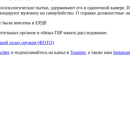
 психологические пытки, удерживают его в одиночной камере. 
овоцируют мужчину на самоубийство. О справке должностные ли
е были внесены в ЕРДР.
тельных органов и обязал ГБР начать расследование.
льшой склад оружия (ФОТО)
witter
и подписывайтесь на канал в
Youtube
, а также наш
Instagra