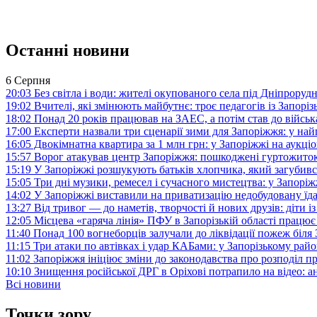
Останні новини
6 Серпня
20:03
Без світла і води: жителі окупованого села під Дніпрору
19:02
Вчителі, які змінюють майбутнє: троє педагогів із Запор
18:02
Понад 20 років працював на ЗАЕС, а потім став до війська:
17:00
Експерти назвали три сценарії зими для Запоріжжя: у на
16:05
Двокімнатна квартира за 1 млн грн: у Запоріжжі на аук
15:57
Ворог атакував центр Запоріжжя: пошкоджені гуртожито
15:19
У Запоріжжі розшукують батьків хлопчика, який загубив
15:05
Три дні музики, ремесел і сучасного мистецтва: у Запор
14:02
У Запоріжжі виставили на приватизацію недобудовану їд
13:27
Від тривог — до наметів, творчості й нових друзів: діти
12:05
Місцева «гаряча лінія» ПФУ в Запорізькій області працює 
11:40
Понад 100 вогнеборців залучали до ліквідації пожеж біл
11:15
Три атаки по автівках і удар КАБами: у Запорізькому райо
11:02
Запоріжжя ініціює зміни до законодавства про розподіл 
10:10
Знищення російської ДРГ в Оріхові потрапило на відео: а
Всі новини
Точки зору