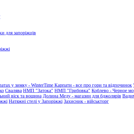
?
ки для запоріжців
ріжжі
патах у зимку - WinterTime
Карпати - все про гори та відпочинок
ко
Свалява
НМП "Затока"
НМП "Грибовка"
Коблево - Черное мо
ьний віск та вощина
Долина Меду - магазин для бджолярів
Вади
іжжі
Натяжні стелі у Запоріжжі
Захисник - військторг