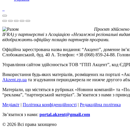
Проєкт здійснено
IFRA) у партнерстві з Асоціацією «Незалежні регіональні видав
відображають офіційну позицію партнерів програми.
Офіційна зареєстрована назва видання: “Акцент”, доменне ім’я: 
Слобожанський, буд. 40 А. Телефон: +38 (068) 859-24-88. Голо
Управління сайтом здійснюється ТОВ “ГПП Акцент”, код ЄД
Використання будь-яких матеріалів, розміщених на порталі «Ак
Akzent.zp.ua
та згадування першоджерела не нижче другого абза
Матеріали, що містяться в рубриках «Новини компаній» та «По
“реклама”, “партнерський матеріал”. Зв’язатися з нами з приво
Медіакіт
|
Політика конфіденційності
|
Редакційна політика
Зв’язатися з нами:
portal.akzent@gmail.com
© 2026 Всі права захищено