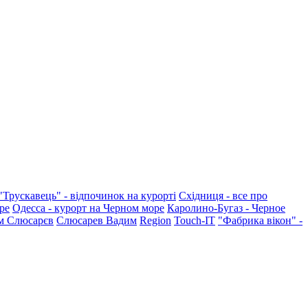
"Трускавець" - відпочинок на курорті
Східниця - все про
ре
Одесса - курорт на Черном море
Каролино-Бугаз - Черное
м Слюсарєв
Слюсарев Вадим
Region
Touch-IT
"Фабрика вікон" -