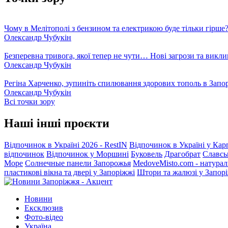
Чому в Мелітополі з бензином та електрикою буде тільки гірше
Олександр Чубукін
Безперевна тривога, якої тепер не чути… Нові загрози та викли
Олександр Чубукін
Регіна Харченко, зупиніть спилювання здорових тополь в Запо
Олександр Чубукін
Всі точки зору
Наші інші проєкти
Відпочинок в Україні 2026 - RestIN
Відпочинок в Україні у Кар
відпочинок
Відпочинок у Моршині
Буковель
Драгобрат
Славсь
Море
Солнечные панели Запорожья
MedoveMisto.com - натурал
пластикові вікна та двері у Запоріжжі
Штори та жалюзі у Запор
Новини
Ексклюзив
Фото-відео
Україна