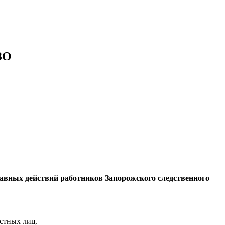
ЗО
равных действий работников Запорожского следственного
остных лиц.