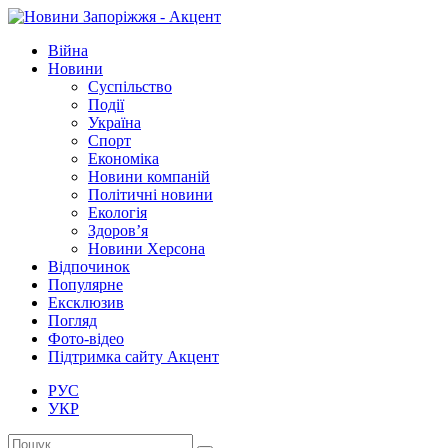
Війна
Новини
Суспільство
Події
Україна
Спорт
Економіка
Новини компаній
Політичні новини
Екологія
Здоров’я
Новини Херсона
Відпочинок
Популярне
Ексклюзив
Погляд
Фото-відео
Підтримка сайту Акцент
РУС
УКР