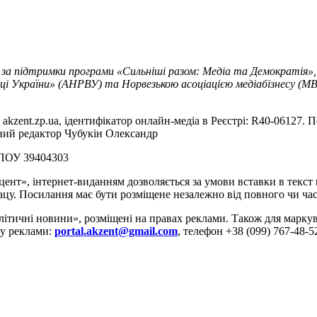
 за підтримки програми «Сильніші разом: Медіа та Демократія»,
ці України» (АНРВУ) та Норвезькою асоціацією медіабізнесу (MBL
akzent.zp.ua, ідентифікатор онлайн-медіа в Реєстрі: R40-06127. П
вний редактор Чубукін Олександр
РПОУ 39404303
цент», інтернет-виданням дозволяється за умови вставки в текс
цу. Посилання має бути розміщене незалежно від повного чи час
літичні новини», розміщені на правах реклами. Також для марк
ду реклами:
portal.akzent@gmail.com
, телефон +38 (099) 767-48-5