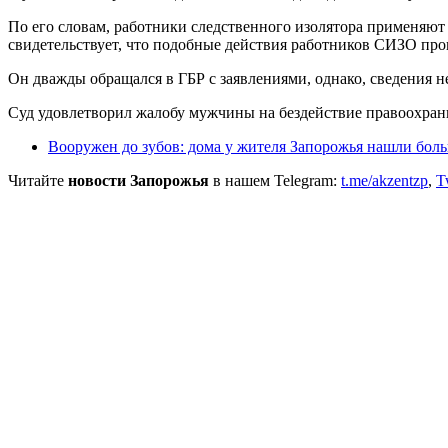
По его словам, работники следственного изолятора применяют
свидетельствует, что подобные действия работников СИЗО пр
Он дважды обращался в ГБР с заявлениями, однако, сведения н
Суд удовлетворил жалобу мужчины на бездействие правоохрани
Вооружен до зубов: дома у жителя Запорожья нашли бо
Читайте
новости Запорожья
в нашем Telegram:
t.me/akzentzp
,
T