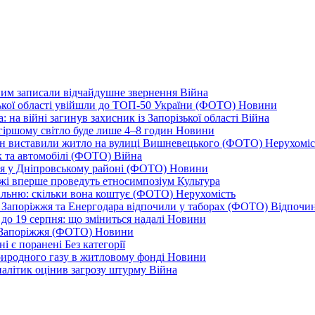
дним записали відчайдушне звернення
Війна
ізької області увійшли до ТОП-50 України (ФОТО)
Новини
 на війні загинув захисник із Запорізької області
Війна
йгіршому світло буде лише 4–8 годин
Новини
ціон виставили житло на вулиці Вишневецького (ФОТО)
Нерухоміс
к та автомобілі (ФОТО)
Війна
ся у Дніпровському районі (ФОТО)
Новини
іжжі вперше проведуть етносимпозіум
Культура
альню: скільки вона коштує (ФОТО)
Нерухомість
 із Запоріжжя та Енергодара відпочили у таборах (ФОТО)
Відпочи
до 19 серпня: що зміниться надалі
Новини
я Запоріжжя (ФОТО)
Новини
ні є поранені
Без категорії
природного газу в житловому фонді
Новини
налітик оцінив загрозу штурму
Війна