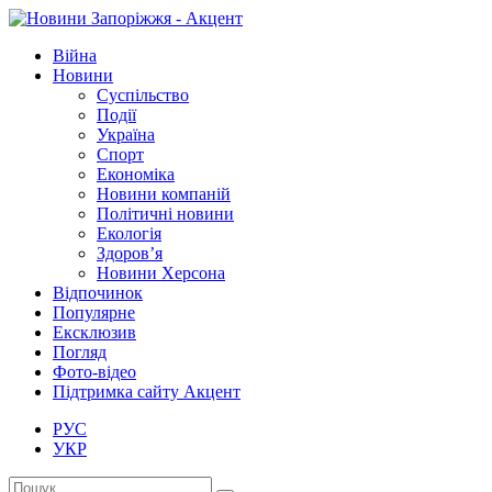
Війна
Новини
Суспільство
Події
Україна
Спорт
Економіка
Новини компаній
Політичні новини
Екологія
Здоров’я
Новини Херсона
Відпочинок
Популярне
Ексклюзив
Погляд
Фото-відео
Підтримка сайту Акцент
РУС
УКР