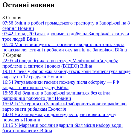
Останні новини
8 Серпня
07:56
Зміни в роботі громадського траспорту в Запоріжжі на 8
серпня
Новини
07:42
Понад 700 атак дронами за добу: на Запоріжжі загинули
троє людей
Війна
07:20
Мости знищують — росіяни наводять понтони: карта
показала логістичні проблеми окупантів на Запоріжжі
Війна
7 Серпня
22:05
«Голодні ігри» за розетку: у Мелітополі п’яту добу
проблеми зі світлом і водою (ВІДЕО)
Війна
19:11
Спека у Запоріжжі закінчується: коли температура впаде
одразу на 12 градусів
Новини
16:54
Рятувальники гасили пожежу після обстрілу — РФ
завдала повторного удару
Війна
15:55
Які будинки в Запоріжжі залишаться без світла
наприкінці робочого дня
Новини
15:02
Із 15 серпня на Запоріжжі заборонять ловити раків: що
варто знати рибалкам
Екологія
14:03
На Запоріжжі у відомому ресторані виявили купу
порушень
Новини
13:15
У Марганці росіяни вдарили біля місця набору води:
багато поранених
Війна