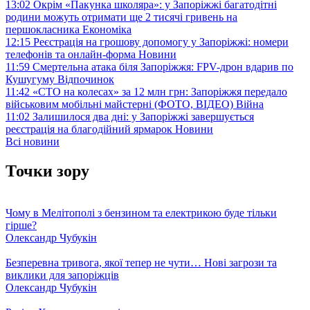
13:02
Окрім «Пакунка школяра»: у Запоріжжі багатодітні
родини можуть отримати ще 2 тисячі гривень на
першокласника
Економіка
12:15
Реєстрація на грошову допомогу у Запоріжжі: номери
телефонів та онлайн-форма
Новини
11:59
Смертельна атака біля Запоріжжя: FPV-дрон вдарив по
Кушугуму
Відпочинок
11:42
«СТО на колесах» за 12 млн грн: Запоріжжя передало
військовим мобільні майстерні (ФОТО, ВІДЕО)
Війна
11:02
Залишилося два дні: у Запоріжжі завершується
реєстрація на благодійний ярмарок
Новини
Всі новини
Точки зору
Чому в Мелітополі з бензином та електрикою буде тільки
гірше?
Олександр Чубукін
Безперевна тривога, якої тепер не чути… Нові загрози та
виклики для запоріжців
Олександр Чубукін