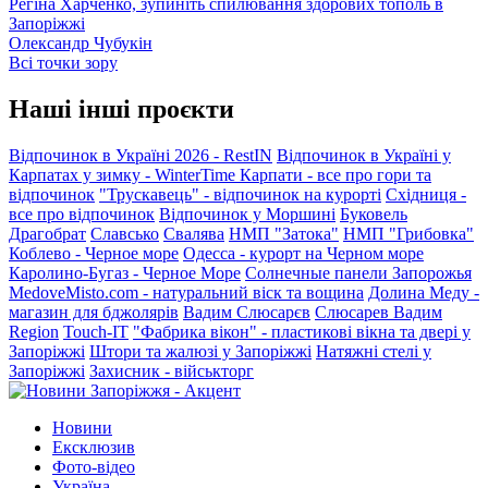
Регіна Харченко, зупиніть спилювання здорових тополь в
Запоріжжі
Олександр Чубукін
Всі точки зору
Наші інші проєкти
Відпочинок в Україні 2026 - RestIN
Відпочинок в Україні у
Карпатах у зимку - WinterTime
Карпати - все про гори та
відпочинок
"Трускавець" - відпочинок на курорті
Східниця -
все про відпочинок
Відпочинок у Моршині
Буковель
Драгобрат
Славсько
Свалява
НМП "Затока"
НМП "Грибовка"
Коблево - Черное море
Одесса - курорт на Черном море
Каролино-Бугаз - Черное Море
Солнечные панели Запорожья
MedoveMisto.com - натуральний віск та вощина
Долина Меду -
магазин для бджолярів
Вадим Слюсарєв
Слюсарев Вадим
Region
Touch-IT
"Фабрика вікон" - пластикові вікна та двері у
Запоріжжі
Штори та жалюзі у Запоріжжі
Натяжні стелі у
Запоріжжі
Захисник - військторг
Новини
Ексклюзив
Фото-відео
Україна