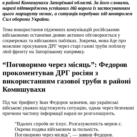
в районі Комишувахи Запорізької області. За його словами,
наразі підтверджень успішних дій ворога із застосуванням
цього маршруту немає, а ситуація перебуває під контролем
Сил оборони України.
Тема використання підземних комунікацій російськими
військовими останніми днями активно обговорюється у
соцмережах та військових пабліках. Зокрема, мова йде про
можливе просування ДРГ через старі газові труби поблизу
лінії фронту на Запорізькому напрямку.
“Поговоримо через місяць”: Федоров
прокоментував ДРГ росіян з
використанням газової труби в районі
Комишувахи
Під час брифінгу Іван Федоров зазначив, що українські
військові уважно відстежують ситуацію, однак через безпекові
причини частину інформації наразі не розголошують.
“Вдалих спробв не існує. Розгалужєеність мереж є.
Окрема подяка військовим за пильність.
Поговоримо через місяць”, — заявив Федоров.