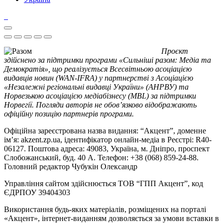
Проєкт
здійснено за підтримки програми «Сильніші разом: Медіа та
Демократія», що реалізується Всесвітньою асоціацією
видавців новин (WAN-IFRA) у партнерстві з Асоціацією
«Незалежні регіональні видавці України» (АНРВУ) та
Норвезькою асоціацією медіабізнесу (MBL) за підтримки
Норвегії. Погляди авторів не обов’язково відображають
офіційну позицію партнерів програми.
Офіційна зареєстрована назва видання: “Акцент”, доменне
ім’я: akzent.zp.ua, ідентифікатор онлайн-медіа в Реєстрі: R40-
06127. Поштова адреса: 49083, Україна, м. Дніпро, проспект
Слобожанський, буд. 40 А. Телефон: +38 (068) 859-24-88.
Головний редактор Чубукін Олександр
Управління сайтом здійснюється ТОВ “ГПП Акцент”, код
ЄДРПОУ 39404303
Використання будь-яких матеріалів, розміщених на порталі
«Акцент», інтернет-виданням дозволяється за умови вставки в