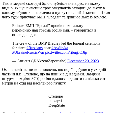
Так, в мережі сьогодні було опубліковане відео, на якому
видно, як щонайменше троє олкупантів заходять до льоху в
одному з булинків населеного пункут на лінії зіткнення. Після
чого туди прибуває БМП “Бредлі” та зрівнює льох із землею.
Екіпаж БМП “Бредлі” провів поховальну
церемонію над трьома росіянами, – говориться в
описі до відео.
The crew of the BMP Bradley led the funeral ceremony
for three
#Russians
near
#Avdiivka
#UkraineRussiaWar
pic.twitter.com/rjbngJOJtp
— Акцент (@AkzentZaporozhe)
December 20, 2023
Osint-аналітиками встановлено, що події відбулися у східній
частині н.п. Степове, що на північ від Авдіївки. Завдяки
штурмовим діям ЗСУ, росіян вдалося відкинти на кілько сот
метрів на схід від населеного пункту.
Степове
на карті
DeepState