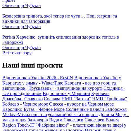
гірше?
Олександр Чубукін
Безперевна тривога, якої тепер не чути… Нові загрози та
виклики для запоріжців
Олександр Чубукін
Регіна Харченко, зупиніть спилювання здорових тополь в
Запоріжжі
Олександр Чубукін
Всі точки зору
Наші інші проєкти
Відпочинок в Україні 2026 - RestIN
Відпочинок в Україні у
Карпатах у зимку - WinterTime
Карпати - все про гори та
відпочинок
"Трускавець" - відпочинок на курорті
Східниця -
все про відпочинок
Відпочинок у Моршині
Буковель
Драгобрат
Славсько
Свалява
НМП "Затока"
НМП "Грибовка"
Коблево - Черное море
Одесса - курорт на Черном море
Каролино-Бугаз - Черное Море
Солнечные панели Запорожья
MedoveMisto.com - натуральний віск та вощина
Долина Меду -
магазин для бджолярів
Вадим Слюсарєв
Слюсарев Вадим
Region
Touch-IT
"Фабрика вікон" - пластикові вікна та двері у
Запоріжжі
Штори та жалюзі у Запоріжжі
Натяжні стелі у