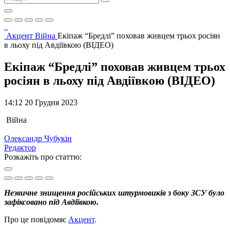
Акцент
Війна
Екіпаж “Бредлі” поховав живцем трьох росіян
в льоху під Авдіївкою (ВІДЕО)
Екіпаж “Бредлі” поховав живцем трьох
росіян в льоху під Авдіївкою (ВІДЕО)
14:12 20 Грудня 2023
Війна
Олександр Чубукін
Редактор
Розкажіть про статтю:
Незвичне знищення російських штурмовиків з боку ЗСУ було
зафіксовано під Авдіївкою.
Про це повідомяє
Акцент
.