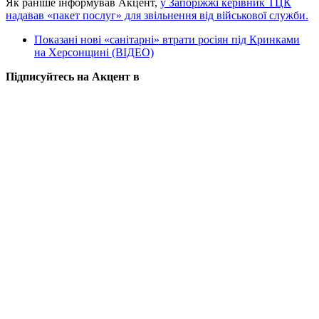
Як раніше інформував Акцент,
у Запоріжжі керівник ТЦК
надавав «пакет послуг» для звільнення від військової служби.
Показані нові «санітарні» втрати росіян під Кринками
на Херсонщині (ВІДЕО)
Підписуйтесь на Акцент в