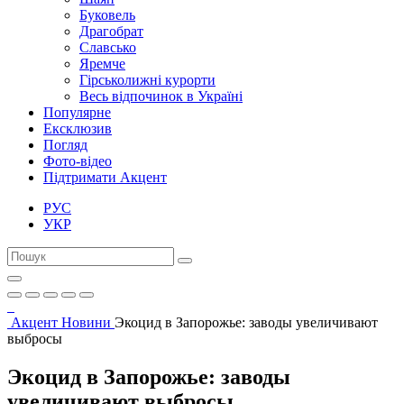
Буковель
Драгобрат
Славсько
Яремче
Гірськолижні курорти
Весь відпочинок в Україні
Популярне
Ексклюзив
Погляд
Фото-відео
Підтримати Акцент
РУС
УКР
Акцент
Новини
Экоцид в Запорожье: заводы увеличивают
выбросы
Экоцид в Запорожье: заводы
увеличивают выбросы