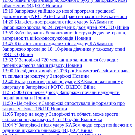
16:02
Зміни в організації дорожнього руху у Запоріжжі: нові
обмеження (ВІДЕО)
Новини
15:19
Запоріжжя увійшло до нової програми грошової
допомоги від NRC, Acted та «Право на захист»
Без категорії
14:20
Кількість постраждалих після удару КАБами по
Запоріжжю зросла до 24: серед них двоє дітей (ФОТО)
Війна
13:59
Зуболікування безкоштовно: інструкція для ветеранів,
ветеранок та військовослужбовців
Новини
13:45
Кількість постраждалих після удару КАБами по
Запоріжжю зросла до 18: 10-річна дівчинка у тяжкому стані
(ФОТО)
Війна
13:32
У Запоріжжі 720 мешканців залишилися без води:
перелік адрес та місця підвозу
Новини
13:00
Посвідчення водія у 2026 році: кому треба міняти права
та скільки це коштує у Запоріжжі
Новини
12:40
Як зараз виглядає місце удару КАБом по житловому
кварталу в Запоріжжі (ФОТО, ВІДЕО)
Війна
11:55
5000 грн через Дію: у Запоріжжі почали надходити
перші виплати
Новини
11:50
«Це фейк»: у Запоріжжі спростували інформацію про
закриття гімназії №110
Новини
11:05
Тариф на воду у Запоріжжі та області може зрости:
скільки коштуватимуть 3, 5 і 10 кубів
Економіка
11:04
У Запоріжжі після удару КАБом люди серед понівечених
будинків шукають близьких (ВІДЕО)
Війна