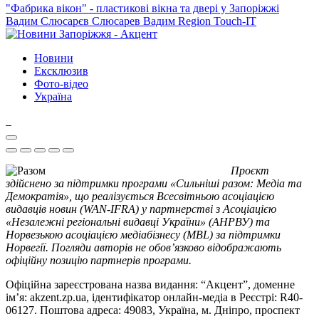
"Фабрика вікон" - пластикові вікна та двері у Запоріжжі
Вадим Слюсарєв
Слюсарев Вадим
Region
Touch-IT
Новини
Ексклюзив
Фото-відео
Україна
Проєкт
здійснено за підтримки програми «Сильніші разом: Медіа та
Демократія», що реалізується Всесвітньою асоціацією
видавців новин (WAN-IFRA) у партнерстві з Асоціацією
«Незалежні регіональні видавці України» (АНРВУ) та
Норвезькою асоціацією медіабізнесу (MBL) за підтримки
Норвегії. Погляди авторів не обов’язково відображають
офіційну позицію партнерів програми.
Офіційна зареєстрована назва видання: “Акцент”, доменне
ім’я: akzent.zp.ua, ідентифікатор онлайн-медіа в Реєстрі: R40-
06127. Поштова адреса: 49083, Україна, м. Дніпро, проспект