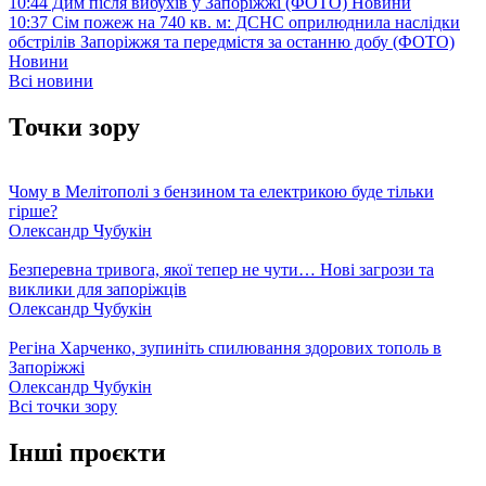
10:44
Дим після вибухів у Запоріжжі (ФОТО)
Новини
10:37
Сім пожеж на 740 кв. м: ДСНС оприлюднила наслідки
обстрілів Запоріжжя та передмістя за останню добу (ФОТО)
Новини
Всі новини
Точки зору
Чому в Мелітополі з бензином та електрикою буде тільки
гірше?
Олександр Чубукін
Безперевна тривога, якої тепер не чути… Нові загрози та
виклики для запоріжців
Олександр Чубукін
Регіна Харченко, зупиніть спилювання здорових тополь в
Запоріжжі
Олександр Чубукін
Всі точки зору
Інші проєкти