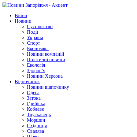
Війна
Новини
Суспільство
Події
Україна
Спорт
Економіка
Новини компаній
Політичні новини
Екологія
Здоров’я
Новини Херсона
Відпочинок
Новини відпочинку
Одеса
Затока
Грибівка
Коблеве
Трускавець
Моршин
Східниця
Свалява
Шаян