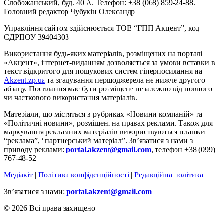
Слобожанський, буд. 40 А. Телефон: +38 (068) 859-24-88.
Головний редактор Чубукін Олександр
Управління сайтом здійснюється ТОВ “ГПП Акцент”, код
ЄДРПОУ 39404303
Використання будь-яких матеріалів, розміщених на порталі
«Акцент», інтернет-виданням дозволяється за умови вставки в
текст відкритого для пошукових систем гіперпосилання на
Akzent.zp.ua
та згадування першоджерела не нижче другого
абзацу. Посилання має бути розміщене незалежно від повного
чи часткового використання матеріалів.
Матеріали, що містяться в рубриках «Новини компаній» та
«Політичні новини», розміщені на правах реклами. Також для
маркування рекламних матеріалів використвуються плашки
“реклама”, “партнерський матеріал”. Зв’язатися з нами з
приводу реклами:
portal.akzent@gmail.com
, телефон +38 (099)
767-48-52
Медіакіт
|
Політика конфіденційності
|
Редакційна політика
Зв’язатися з нами:
portal.akzent@gmail.com
© 2026 Всі права захищено