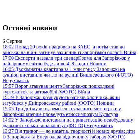
Останні новини
6 Серпня
18:02
Понад 20 років працював на ЗАЕС, а потім став до
війська: на війні загинув захисник із Запорізької області
Війна
17:00
Експерти назвали три сценарії зими для Запоріжжя: у
найгіршому світло буде лише 4–8 годин
Новини
16:05
Двокімнатна квартира за 1 млн грн: у Запоріжжі на
аукціон виставили житло на вулиці Вишневецького (ФОТО)
Нерухомість
15:57
Ворог атакував центр Запоріжжя: пошкоджені
гуртожиток та автомобілі (ФОТО)
Війна
15:19
У Запоріжжі розшукують батьків хлопчика, який
загубився у Дніпровському районі (ФОТО)
Новини
15:05
Три дні музики, ремесел і сучасного мистецтва: у
Запоріжжі вперше проведуть етносимпозіум
Культура
14:02
У Запоріжжі виставили на приватизацію недобудовану
їдальню: скільки вона коштує (ФОТО)
Нерухомість
13:27
Від тривог — до наметів, творчості й нових друзів: діти
із Запоріжжя та Енергодара відпочили у таборах (ФОТО)