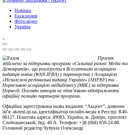
Новини
Ексклюзив
Фото-відео
Україна
Проєкт
здійснено за підтримки програми «Сильніші разом: Медіа та
Демократія», що реалізується Всесвітньою асоціацією
видавців новин (WAN-IFRA) у партнерстві з Асоціацією
«Незалежні регіональні видавці України» (АНРВУ) та
Норвезькою асоціацією медіабізнесу (MBL) за підтримки
Норвегії. Погляди авторів не обов’язково відображають
офіційну позицію партнерів програми.
Офіційна зареєстрована назва видання: “Акцент”, доменне
ім’я: akzent.zp.ua, ідентифікатор онлайн-медіа в Реєстрі: R40-
06127. Поштова адреса: 49083, Україна, м. Дніпро, проспект
Слобожанський, буд. 40 А. Телефон: +38 (068) 859-24-88.
Головний редактор Чубукін Олександр