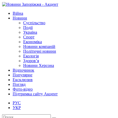
Війна
Новини
Суспільство
Події
Україна
Спорт
Економіка
Новини компаній
Політичні новини
Екологія
Здоров’я
Новини Херсона
Відпочинок
Популярне
Ексклюзив
Погляд
Фото-відео
Підтримка сайту Акцент
РУС
УКР