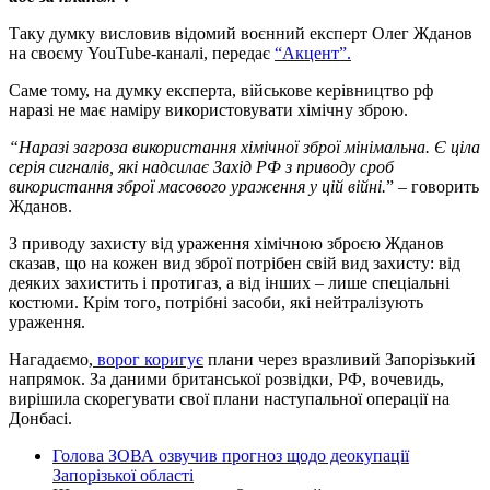
Таку думку висловив відомий воєнний експерт Олег Жданов
на своєму YouTube-каналі, передає
“Акцент”.
Саме тому, на думку експерта, військове керівництво рф
наразі не має наміру використовувати хімічну зброю.
“Наразі загроза використання хімічної зброї мінімальна. Є ціла
серія сигналів, які надсилає Захід РФ з приводу сроб
використання зброї масового ураження у цій війні.
” – говорить
Жданов.
З приводу захисту від ураження хімічною зброєю Жданов
сказав, що на кожен вид зброї потрібен свій вид захисту: від
деяких захистить і протигаз, а від інших – лише спеціальні
костюми. Крім того, потрібні засоби, які нейтралізують
ураження.
Нагадаємо,
ворог коригує
плани через вразливий Запорізький
напрямок. За даними британської розвідки, РФ, вочевидь,
вирішила скорегувати свої плани наступальної операції на
Донбасі.
Голова ЗОВА озвучив прогноз щодо деокупації
Запорізької області