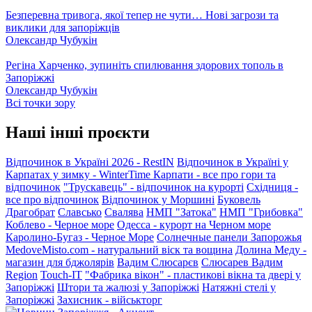
Безперевна тривога, якої тепер не чути… Нові загрози та
виклики для запоріжців
Олександр Чубукін
Регіна Харченко, зупиніть спилювання здорових тополь в
Запоріжжі
Олександр Чубукін
Всі точки зору
Наші інші проєкти
Відпочинок в Україні 2026 - RestIN
Відпочинок в Україні у
Карпатах у зимку - WinterTime
Карпати - все про гори та
відпочинок
"Трускавець" - відпочинок на курорті
Східниця -
все про відпочинок
Відпочинок у Моршині
Буковель
Драгобрат
Славсько
Свалява
НМП "Затока"
НМП "Грибовка"
Коблево - Черное море
Одесса - курорт на Черном море
Каролино-Бугаз - Черное Море
Солнечные панели Запорожья
MedoveMisto.com - натуральний віск та вощина
Долина Меду -
магазин для бджолярів
Вадим Слюсарєв
Слюсарев Вадим
Region
Touch-IT
"Фабрика вікон" - пластикові вікна та двері у
Запоріжжі
Штори та жалюзі у Запоріжжі
Натяжні стелі у
Запоріжжі
Захисник - військторг