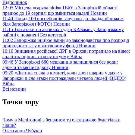
Відпочинок
12:05
Місцева «гаряча лінія» ПФУ в Запорізькій області
працює до 19 серпня: що зміниться надалі
Новини
11:40
Понад 100 вогнеборців залучали до ліквідації пожеж
біля Запоріжжя (ФОТО)
Новини
11:15
Три атаки по автівках і удар КАБами: у Запорізькому
районі є поранені
Без категорії
11:02
Запоріжжя ініціює зміни до законодавства про розподіл
природного газу в житловому фонді
Новини
10:10
Знищення російської ДРГ в Оріхові потрапило на відео:
аналітик оцінив загрозу штурму
Війна
09:46
У Запоріжжі 660 мешканців залишилися без води:
адреси та місце підвозу
Новини
09:20
«Дитина спала в кімнаті, коли дрон вдарив у дах»: у
Запоріжжі після атаки постраждали четверо людей (ВІДЕО)
Війна
Всі новини
Точки зору
Чому в Мелітополі з бензином та електрикою буде тільки
гірше?
Олександр Чубукін