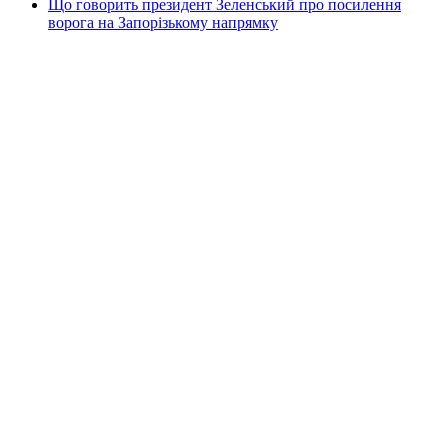
Що говорить президент Зеленський про посилення
ворога на Запорізькому напрямку