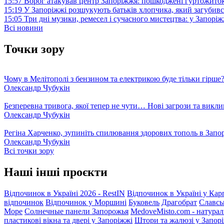
15:57
Ворог атакував центр Запоріжжя: пошкоджені гуртожито
15:19
У Запоріжжі розшукують батьків хлопчика, який загубив
15:05
Три дні музики, ремесел і сучасного мистецтва: у Запор
Всі новини
Точки зору
Чому в Мелітополі з бензином та електрикою буде тільки гірше
Олександр Чубукін
Безперевна тривога, якої тепер не чути… Нові загрози та викли
Олександр Чубукін
Регіна Харченко, зупиніть спилювання здорових тополь в Запо
Олександр Чубукін
Всі точки зору
Наші інші проєкти
Відпочинок в Україні 2026 - RestIN
Відпочинок в Україні у Кар
відпочинок
Відпочинок у Моршині
Буковель
Драгобрат
Славсь
Море
Солнечные панели Запорожья
MedoveMisto.com - натурал
пластикові вікна та двері у Запоріжжі
Штори та жалюзі у Запор