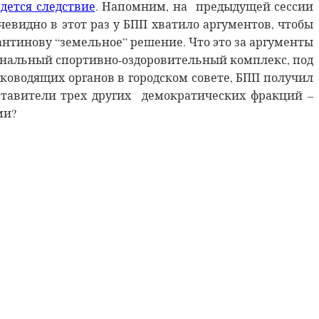
дется следствие
. Напомним, на предыдущей сессии
Очевидно в этот раз у БПП хватило аргументов, чтобы
антинову “земельное” решение. Что это за аргументы
ональный спортивно-оздоровительный комплекс, под
ководящих органов в городском совете, БПП получил
дставители трех других демократических фракций –
ми?