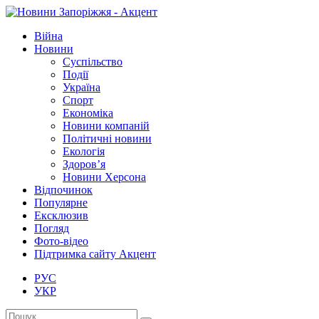
Війна
Новини
Суспільство
Події
Україна
Спорт
Економіка
Новини компаній
Політичні новини
Екологія
Здоров’я
Новини Херсона
Відпочинок
Популярне
Ексклюзив
Погляд
Фото-відео
Підтримка сайту Акцент
РУС
УКР