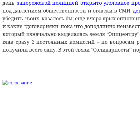
день
запорожской полицией открыто уголовное прои
под давлением общественности и огласки в СМИ
де
убедить своих, казалось бы, еще вчера ярых оппоне
и какие “договорняки”пока что доподлинно неизвест
который изначально выделялась земля “Эпицентру”.
глав сразу 2 постоянных комиссий – по вопросам 
получили всего одну. В этой связи “Солидарности” 