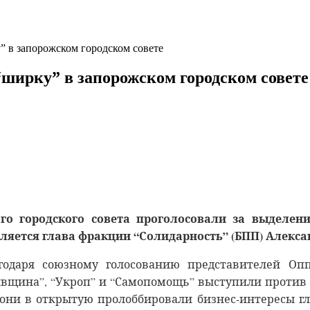
 в запорожском городском совете
ширку” в запорожском городском совете
го городского совета проголосовали за выделен
ляется глава фракции “Солидарность” (БПП) Алекса
одаря союзному голосованию представителей Опп
вщина”, “Укроп” и “Самопомощь” выступили против т
 они в открытую пролоббировали бизнес-интересы г