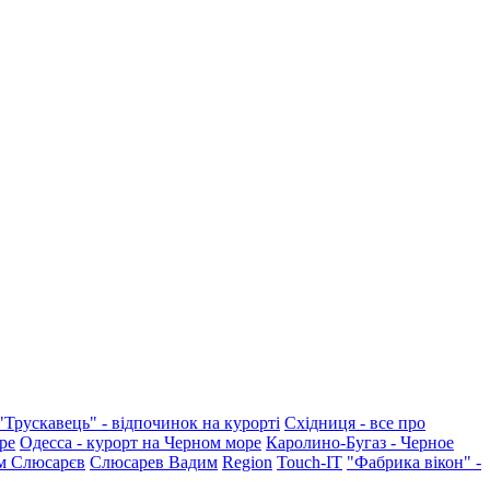
"Трускавець" - відпочинок на курорті
Східниця - все про
ре
Одесса - курорт на Черном море
Каролино-Бугаз - Черное
м Слюсарєв
Слюсарев Вадим
Region
Touch-IT
"Фабрика вікон" -