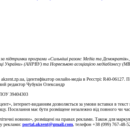
 за підтримки програми «Сильніші разом: Медіа та Демократія»,
ці України» (АНРВУ) та Норвезькою асоціацією медіабізнесу (MBL
akzent.zp.ua, ідентифікатор онлайн-медіа в Реєстрі: R40-06127. П
вний редактор Чубукін Олександр
РПОУ 39404303
цент», інтернет-виданням дозволяється за умови вставки в текс
цу. Посилання має бути розміщене незалежно від повного чи час
літичні новини», розміщені на правах реклами. Також для марк
ду реклами:
portal.akzent@gmail.com
, телефон +38 (099) 767-48-5