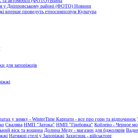
к та автомобілі (ФОТО)
Війна
ся у Дніпровському районі (ФОТО)
Новини
іжжі вперше проведуть етносимпозіум
Культура
?
ки для запоріжців
ріжжі
патах у зимку - WinterTime
Карпати - все про гори та відпочинок
ко
Свалява
НМП "Затока"
НМП "Грибовка"
Коблево - Черное мо
ьний віск та вощина
Долина Меду - магазин для бджолярів
Вади
іжжі
Натяжні стелі у Запоріжжі
Захисник - військторг