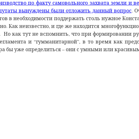
зводство по факту самовольного захвата земли и ве
путаты вынуждены были отложить данный вопрос
. 
нтов в необходимости поддержать столь нужное Конст
но. Как неизвестно, и
где же находится многофункци
 Но как тут не вспомнить, что при формировании ру
регламента и “гумманитарной”, в то время как пре
пора бы уже определиться – они с умными или красивы