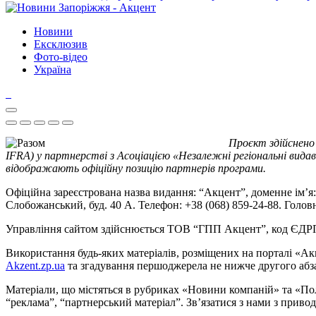
Новини
Ексклюзив
Фото-відео
Україна
Проєкт здійснено
IFRA) у партнерстві з Асоціацією «Незалежні регіональні видав
відображають офіційну позицію партнерів програми.
Офіційна зареєстрована назва видання: “Акцент”, доменне ім’я: 
Слобожанський, буд. 40 А. Телефон: +38 (068) 859-24-88. Голо
Управління сайтом здійснюється ТОВ “ГПП Акцент”, код ЄД
Використання будь-яких матеріалів, розміщених на порталі «Ак
Akzent.zp.ua
та згадування першоджерела не нижче другого абза
Матеріали, що містяться в рубриках «Новини компаній» та «По
“реклама”, “партнерський матеріал”. Зв’язатися з нами з приво