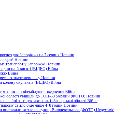
рогноз для Запоріжжя на 7 серпня
Новини
еро людей
Новини
тиме транспорт у Запоріжжі
Новини
наднизькій висоті (ВІДЕО)
Війна
ріжжю
Війна
рес із зазначенням часу
Новини
ли колону окупантів (ВІДЕО)
Війна
дним записали відчайдушне звернення
Війна
ізької області увійшли до ТОП-50 України (ФОТО)
Новини
 на війні загинув захисник із Запорізької області
Війна
йгіршому світло буде лише 4–8 годин
Новини
ціон виставили житло на вулиці Вишневецького (ФОТО)
Нерухоміс