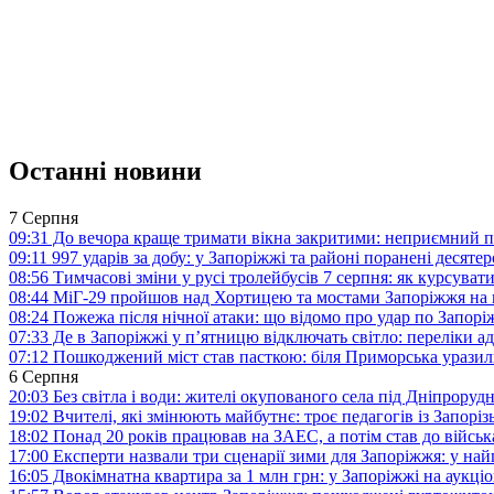
Останні новини
7 Серпня
09:31
До вечора краще тримати вікна закритими: неприємний п
09:11
997 ударів за добу: у Запоріжжі та районі поранені десят
08:56
Тимчасові зміни у русі тролейбусів 7 серпня: як курсува
08:44
МіГ-29 пройшов над Хортицею та мостами Запоріжжя на 
08:24
Пожежа після нічної атаки: що відомо про удар по Запо
07:33
Де в Запоріжжі у п’ятницю відключать світло: переліки ад
07:12
Пошкоджений міст став пасткою: біля Приморська урази
6 Серпня
20:03
Без світла і води: жителі окупованого села під Дніпрору
19:02
Вчителі, які змінюють майбутнє: троє педагогів із Запор
18:02
Понад 20 років працював на ЗАЕС, а потім став до війська:
17:00
Експерти назвали три сценарії зими для Запоріжжя: у на
16:05
Двокімнатна квартира за 1 млн грн: у Запоріжжі на аук