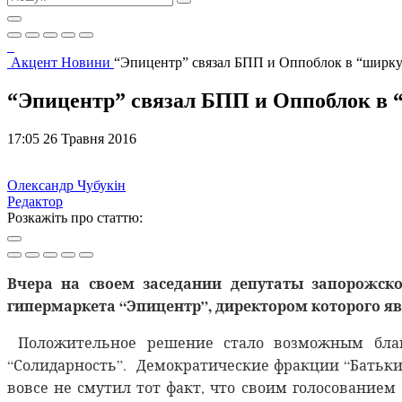
Акцент
Новини
“Эпицентр” связал БПП и Оппоблок в “ширку”
“Эпицентр” связал БПП и Оппоблок в “
17:05 26 Травня 2016
Олександр Чубукін
Редактор
Розкажіть про статтю:
Вчера на своем заседании депутаты запорожско
гипермаркета “Эпицентр”, директором которого яв
Положительное решение стало возможным благ
“Солидарность”. Демократические фракции “Батьки
вовсе не смутил тот факт, что своим голосованием