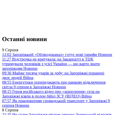
Останні новини
9 Серпня
12:02
Запорізький «Облводоканал» готує нові тарифи
Новини
11:27
Відстрочка не врятувала: на Закарпатті в ТЦК
утримували чоловіків з усієї України — що варто знати
запоріжцям
Новини
09:36
Майже тисяча ударів за добу: на Запоріжжі поранені
двоє людей
Війна
08:55
Енергетики попереджають про ранкове відключення
світла 9 серпня в Запоріжжі
Новини
08:15
Героя російського відео про «захоплення» села на
Запоріжжі взяли в полон бійці ЗСУ (ВІДЕО)
Війна
07:57
Як працюватиме громадський транспорт у Запоріжжі 9
серпня
Новини
8 Серпня
21:35
Чи стане Запоріжжя містом-героєм: Зеленський відповів