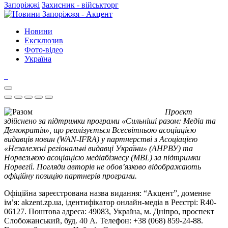
Запоріжжі
Захисник - військторг
Новини
Ексклюзив
Фото-відео
Україна
Проєкт
здійснено за підтримки програми «Сильніші разом: Медіа та
Демократія», що реалізується Всесвітньою асоціацією
видавців новин (WAN-IFRA) у партнерстві з Асоціацією
«Незалежні регіональні видавці України» (АНРВУ) та
Норвезькою асоціацією медіабізнесу (MBL) за підтримки
Норвегії. Погляди авторів не обов’язково відображають
офіційну позицію партнерів програми.
Офіційна зареєстрована назва видання: “Акцент”, доменне
ім’я: akzent.zp.ua, ідентифікатор онлайн-медіа в Реєстрі: R40-
06127. Поштова адреса: 49083, Україна, м. Дніпро, проспект
Слобожанський, буд. 40 А. Телефон: +38 (068) 859-24-88.