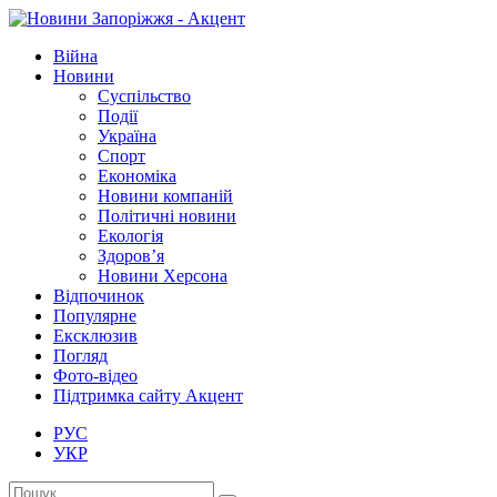
Війна
Новини
Суспільство
Події
Україна
Спорт
Економіка
Новини компаній
Політичні новини
Екологія
Здоров’я
Новини Херсона
Відпочинок
Популярне
Ексклюзив
Погляд
Фото-відео
Підтримка сайту Акцент
РУС
УКР