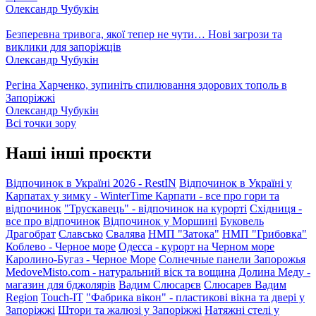
Олександр Чубукін
Безперевна тривога, якої тепер не чути… Нові загрози та
виклики для запоріжців
Олександр Чубукін
Регіна Харченко, зупиніть спилювання здорових тополь в
Запоріжжі
Олександр Чубукін
Всі точки зору
Наші інші проєкти
Відпочинок в Україні 2026 - RestIN
Відпочинок в Україні у
Карпатах у зимку - WinterTime
Карпати - все про гори та
відпочинок
"Трускавець" - відпочинок на курорті
Східниця -
все про відпочинок
Відпочинок у Моршині
Буковель
Драгобрат
Славсько
Свалява
НМП "Затока"
НМП "Грибовка"
Коблево - Черное море
Одесса - курорт на Черном море
Каролино-Бугаз - Черное Море
Солнечные панели Запорожья
MedoveMisto.com - натуральний віск та вощина
Долина Меду -
магазин для бджолярів
Вадим Слюсарєв
Слюсарев Вадим
Region
Touch-IT
"Фабрика вікон" - пластикові вікна та двері у
Запоріжжі
Штори та жалюзі у Запоріжжі
Натяжні стелі у