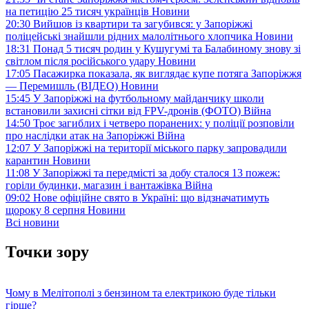
на петицію 25 тисяч українців
Новини
20:30
Вийшов із квартири та загубився: у Запоріжжі
поліцейські знайшли рідних малолітнього хлопчика
Новини
18:31
Понад 5 тисяч родин у Кушугумі та Балабиному знову зі
світлом після російського удару
Новини
17:05
Пасажирка показала, як виглядає купе потяга Запоріжжя
— Перемишль (ВІДЕО)
Новини
15:45
У Запоріжжі на футбольному майданчику школи
встановили захисні сітки від FPV-дронів (ФОТО)
Війна
14:50
Троє загиблих і четверо поранених: у поліції розповіли
про наслідки атак на Запоріжжі
Війна
12:07
У Запоріжжі на території міського парку запровадили
карантин
Новини
11:08
У Запоріжжі та передмісті за добу сталося 13 пожеж:
горіли будинки, магазин і вантажівка
Війна
09:02
Нове офіційне свято в Україні: що відзначатимуть
щороку 8 серпня
Новини
Всі новини
Точки зору
Чому в Мелітополі з бензином та електрикою буде тільки
гірше?