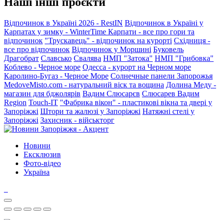
Наші інші проєкти
Відпочинок в Україні 2026 - RestIN
Відпочинок в Україні у
Карпатах у зимку - WinterTime
Карпати - все про гори та
відпочинок
"Трускавець" - відпочинок на курорті
Східниця -
все про відпочинок
Відпочинок у Моршині
Буковель
Драгобрат
Славсько
Свалява
НМП "Затока"
НМП "Грибовка"
Коблево - Черное море
Одесса - курорт на Черном море
Каролино-Бугаз - Черное Море
Солнечные панели Запорожья
MedoveMisto.com - натуральний віск та вощина
Долина Меду -
магазин для бджолярів
Вадим Слюсарєв
Слюсарев Вадим
Region
Touch-IT
"Фабрика вікон" - пластикові вікна та двері у
Запоріжжі
Штори та жалюзі у Запоріжжі
Натяжні стелі у
Запоріжжі
Захисник - військторг
Новини
Ексклюзив
Фото-відео
Україна