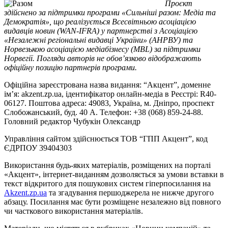
Проєкт
здійснено за підтримки програми «Сильніші разом: Медіа та
Демократія», що реалізується Всесвітньою асоціацією
видавців новин (WAN-IFRA) у партнерстві з Асоціацією
«Незалежні регіональні видавці України» (АНРВУ) та
Норвезькою асоціацією медіабізнесу (MBL) за підтримки
Норвегії. Погляди авторів не обов’язково відображають
офіційну позицію партнерів програми.
Офіційна зареєстрована назва видання: “Акцент”, доменне
ім’я: akzent.zp.ua, ідентифікатор онлайн-медіа в Реєстрі: R40-
06127. Поштова адреса: 49083, Україна, м. Дніпро, проспект
Слобожанський, буд. 40 А. Телефон: +38 (068) 859-24-88.
Головний редактор Чубукін Олександр
Управління сайтом здійснюється ТОВ “ГПП Акцент”, код
ЄДРПОУ 39404303
Використання будь-яких матеріалів, розміщених на порталі
«Акцент», інтернет-виданням дозволяється за умови вставки в
текст відкритого для пошукових систем гіперпосилання на
Akzent.zp.ua
та згадування першоджерела не нижче другого
абзацу. Посилання має бути розміщене незалежно від повного
чи часткового використання матеріалів.