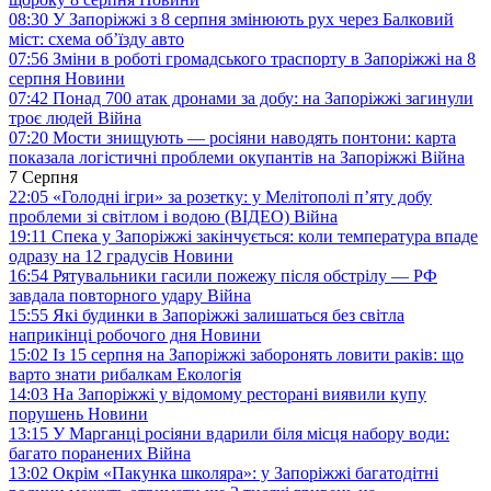
08:30
У Запоріжжі з 8 серпня змінюють рух через Балковий
міст: схема об’їзду
авто
07:56
Зміни в роботі громадського траспорту в Запоріжжі на 8
серпня
Новини
07:42
Понад 700 атак дронами за добу: на Запоріжжі загинули
троє людей
Війна
07:20
Мости знищують — росіяни наводять понтони: карта
показала логістичні проблеми окупантів на Запоріжжі
Війна
7 Серпня
22:05
«Голодні ігри» за розетку: у Мелітополі п’яту добу
проблеми зі світлом і водою (ВІДЕО)
Війна
19:11
Спека у Запоріжжі закінчується: коли температура впаде
одразу на 12 градусів
Новини
16:54
Рятувальники гасили пожежу після обстрілу — РФ
завдала повторного удару
Війна
15:55
Які будинки в Запоріжжі залишаться без світла
наприкінці робочого дня
Новини
15:02
Із 15 серпня на Запоріжжі заборонять ловити раків: що
варто знати рибалкам
Екологія
14:03
На Запоріжжі у відомому ресторані виявили купу
порушень
Новини
13:15
У Марганці росіяни вдарили біля місця набору води:
багато поранених
Війна
13:02
Окрім «Пакунка школяра»: у Запоріжжі багатодітні