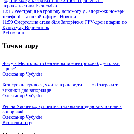
родини можуть отримати ще 2 тисячі гривень на
першокласника
Економіка
12:15
Реєстрація на грошову допомогу у Запоріжжі: номери
телефонів та онлайн-форма
Новини
11:59
Смертельна атака біля Запоріжжя: FPV-дрон вдарив по
Кушугуму
Відпочинок
Всі новини
Точки зору
Чому в Мелітополі з бензином та електрикою буде тільки
гірше?
Олександр Чубукін
Безперевна тривога, якої тепер не чути… Нові загрози та
виклики для запоріжців
Олександр Чубукін
Регіна Харченко, зупиніть спилювання здорових тополь в
Запоріжжі
Олександр Чубукін
Всі точки зору