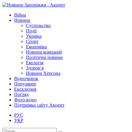
Війна
Новини
Суспільство
Події
Україна
Спорт
Економіка
Новини компаній
Політичні новини
Екологія
Здоров’я
Новини Херсона
Відпочинок
Популярне
Ексклюзив
Погляд
Фото-відео
Підтримка сайту Акцент
РУС
УКР