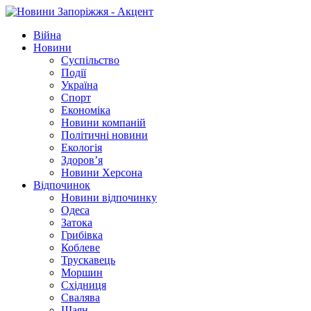
Війна
Новини
Суспільство
Події
Україна
Спорт
Економіка
Новини компаній
Політичні новини
Екологія
Здоров’я
Новини Херсона
Відпочинок
Новини відпочинку
Одеса
Затока
Грибівка
Коблеве
Трускавець
Моршин
Східниця
Свалява
Шаян