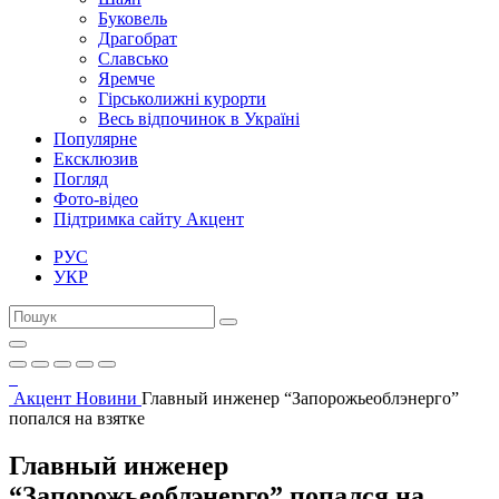
Буковель
Драгобрат
Славсько
Яремче
Гірськолижні курорти
Весь відпочинок в Україні
Популярне
Ексклюзив
Погляд
Фото-відео
Підтримка сайту Акцент
РУС
УКР
Акцент
Новини
Главный инженер “Запорожьеоблэнерго”
попался на взятке
Главный инженер
“Запорожьеоблэнерго” попался на