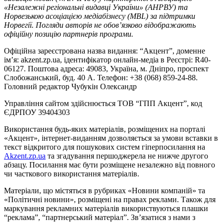
«Незалежні регіональні видавці України» (АНРВУ) та
Норвезькою асоціацією медіабізнесу (MBL) за підтримки
Норвегії. Погляди авторів не обов’язково відображають
офіційну позицію партнерів програми.
Офіційна зареєстрована назва видання: “Акцент”, доменне
ім’я: akzent.zp.ua, ідентифікатор онлайн-медіа в Реєстрі: R40-
06127. Поштова адреса: 49083, Україна, м. Дніпро, проспект
Слобожанський, буд. 40 А. Телефон: +38 (068) 859-24-88.
Головний редактор Чубукін Олександр
Управління сайтом здійснюється ТОВ “ГПП Акцент”, код
ЄДРПОУ 39404303
Використання будь-яких матеріалів, розміщених на порталі
«Акцент», інтернет-виданням дозволяється за умови вставки в
текст відкритого для пошукових систем гіперпосилання на
Akzent.zp.ua
та згадування першоджерела не нижче другого
абзацу. Посилання має бути розміщене незалежно від повного
чи часткового використання матеріалів.
Матеріали, що містяться в рубриках «Новини компаній» та
«Політичні новини», розміщені на правах реклами. Також для
маркування рекламних матеріалів використвуються плашки
“реклама”, “партнерський матеріал”. Зв’язатися з нами з