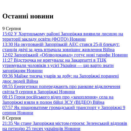
Останні новини
9 Серпня
15:02
У Хортицькому районі Запоріжжя виявили лисицю на
території закладу освіти (ФОТО)
Новини
13:30
На окупованій Запорізькій АЕС стався 25-й блекаут:
станція двічі за день втрачала зовнішнє живлення
Війна
12:02
Запорізький «Облводоканал» готує нові тарифи
Новини
11:27
Відстрочка не врятувала: на Закарпатті в ТЦК
утримували чоловіків з усієї України — що варто знати
запоріжцям
Новини
09:36
Майже тисяча ударів за добу: на Запоріжжі поранені
двоє людей
Війна
08:55
Енергетики попереджають про ранкове відключення
світла 9 серпня в Запоріжжі
Новини
08:15
Героя російського відео про «захоплення» села на
Запоріжжі взяли в полон бійці ЗСУ (ВІДЕО)
Війна
07:57
Як працюватиме громадський транспорт у Запоріжжі 9
серпня
Новини
8 Серпня
21:35
Чи стане Запоріжжя містом-героєм: Зеленський відповів
на петицію 25 тисяч українців
Новини