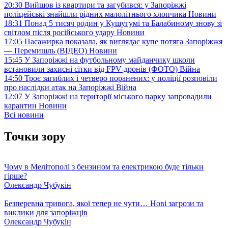
20:30
Вийшов із квартири та загубився: у Запоріжжі
поліцейські знайшли рідних малолітнього хлопчика
Новини
18:31
Понад 5 тисяч родин у Кушугумі та Балабиному знову зі
світлом після російського удару
Новини
17:05
Пасажирка показала, як виглядає купе потяга Запоріжжя
— Перемишль (ВІДЕО)
Новини
15:45
У Запоріжжі на футбольному майданчику школи
встановили захисні сітки від FPV-дронів (ФОТО)
Війна
14:50
Троє загиблих і четверо поранених: у поліції розповіли
про наслідки атак на Запоріжжі
Війна
12:07
У Запоріжжі на території міського парку запровадили
карантин
Новини
Всі новини
Точки зору
Чому в Мелітополі з бензином та електрикою буде тільки
гірше?
Олександр Чубукін
Безперевна тривога, якої тепер не чути… Нові загрози та
виклики для запоріжців
Олександр Чубукін