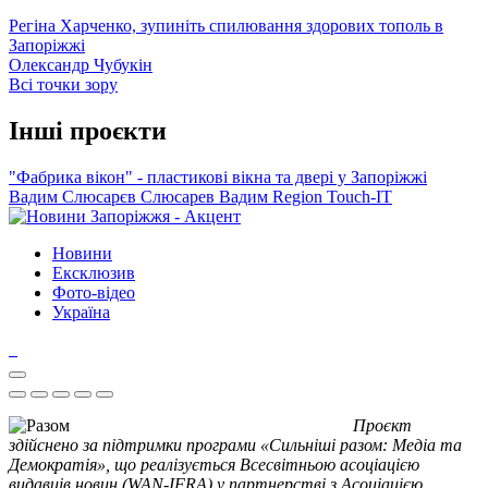
Регіна Харченко, зупиніть спилювання здорових тополь в
Запоріжжі
Олександр Чубукін
Всі точки зору
Інші проєкти
"Фабрика вікон" - пластикові вікна та двері у Запоріжжі
Вадим Слюсарєв
Слюсарев Вадим
Region
Touch-IT
Новини
Ексклюзив
Фото-відео
Україна
Проєкт
здійснено за підтримки програми «Сильніші разом: Медіа та
Демократія», що реалізується Всесвітньою асоціацією
видавців новин (WAN-IFRA) у партнерстві з Асоціацією