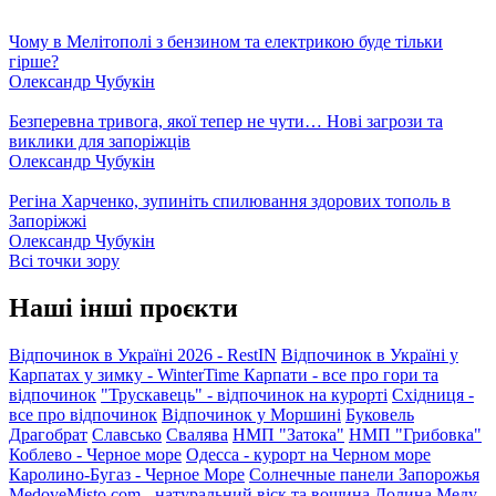
Чому в Мелітополі з бензином та електрикою буде тільки
гірше?
Олександр Чубукін
Безперевна тривога, якої тепер не чути… Нові загрози та
виклики для запоріжців
Олександр Чубукін
Регіна Харченко, зупиніть спилювання здорових тополь в
Запоріжжі
Олександр Чубукін
Всі точки зору
Наші інші проєкти
Відпочинок в Україні 2026 - RestIN
Відпочинок в Україні у
Карпатах у зимку - WinterTime
Карпати - все про гори та
відпочинок
"Трускавець" - відпочинок на курорті
Східниця -
все про відпочинок
Відпочинок у Моршині
Буковель
Драгобрат
Славсько
Свалява
НМП "Затока"
НМП "Грибовка"
Коблево - Черное море
Одесса - курорт на Черном море
Каролино-Бугаз - Черное Море
Солнечные панели Запорожья
MedoveMisto.com - натуральний віск та вощина
Долина Меду -