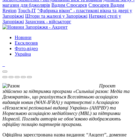
магазин для бджолярів
Вадим Слюсарєв
Слюсарев Вадим
Region
Touch-IT
"Фабрика вікон" - пластикові вікна та двері у
Запоріжжі
Штори та жалюзі у Запоріжжі
Натяжні стелі у
Запоріжжі
Захисник - військторг
Новини
Ексклюзив
Фото-відео
Україна
Проєкт
здійснено за підтримки програми «Сильніші разом: Медіа та
Демократія», що реалізується Всесвітньою асоціацією
видавців новин (WAN-IFRA) у партнерстві з Асоціацією
«Незалежні регіональні видавці України» (АНРВУ) та
Норвезькою асоціацією медіабізнесу (MBL) за підтримки
Норвегії. Погляди авторів не обов’язково відображають
офіційну позицію партнерів програми.
Офіційна зареєстрована назва видання: “Акцент”, доменне