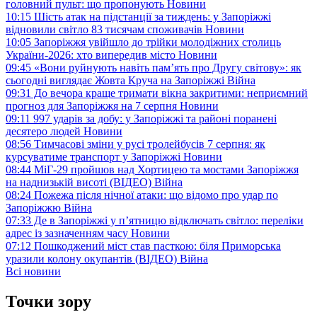
головний пульт: що пропонують
Новини
10:15
Шість атак на підстанції за тиждень: у Запоріжжі
відновили світло 83 тисячам споживачів
Новини
10:05
Запоріжжя увійшло до трійки молодіжних столиць
України-2026: хто випередив місто
Новини
09:45
«Вони руйнують навіть пам’ять про Другу світову»: як
сьогодні виглядає Жовта Круча на Запоріжжі
Війна
09:31
До вечора краще тримати вікна закритими: неприємний
прогноз для Запоріжжя на 7 серпня
Новини
09:11
997 ударів за добу: у Запоріжжі та районі поранені
десятеро людей
Новини
08:56
Тимчасові зміни у русі тролейбусів 7 серпня: як
курсуватиме транспорт у Запоріжжі
Новини
08:44
МіГ-29 пройшов над Хортицею та мостами Запоріжжя
на наднизькій висоті (ВІДЕО)
Війна
08:24
Пожежа після нічної атаки: що відомо про удар по
Запоріжжю
Війна
07:33
Де в Запоріжжі у п’ятницю відключать світло: переліки
адрес із зазначенням часу
Новини
07:12
Пошкоджений міст став пасткою: біля Приморська
уразили колону окупантів (ВІДЕО)
Війна
Всі новини
Точки зору