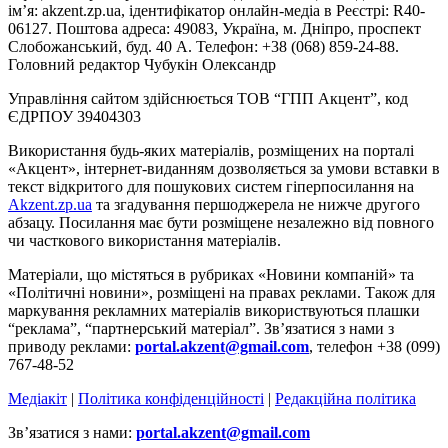
ім’я: akzent.zp.ua, ідентифікатор онлайн-медіа в Реєстрі: R40-
06127. Поштова адреса: 49083, Україна, м. Дніпро, проспект
Слобожанський, буд. 40 А. Телефон: +38 (068) 859-24-88.
Головний редактор Чубукін Олександр
Управління сайтом здійснюється ТОВ “ГПП Акцент”, код
ЄДРПОУ 39404303
Використання будь-яких матеріалів, розміщених на порталі
«Акцент», інтернет-виданням дозволяється за умови вставки в
текст відкритого для пошукових систем гіперпосилання на
Akzent.zp.ua
та згадування першоджерела не нижче другого
абзацу. Посилання має бути розміщене незалежно від повного
чи часткового використання матеріалів.
Матеріали, що містяться в рубриках «Новини компаній» та
«Політичні новини», розміщені на правах реклами. Також для
маркування рекламних матеріалів використвуються плашки
“реклама”, “партнерський матеріал”. Зв’язатися з нами з
приводу реклами:
portal.akzent@gmail.com
, телефон +38 (099)
767-48-52
Медіакіт
|
Політика конфіденційності
|
Редакційна політика
Зв’язатися з нами:
portal.akzent@gmail.com