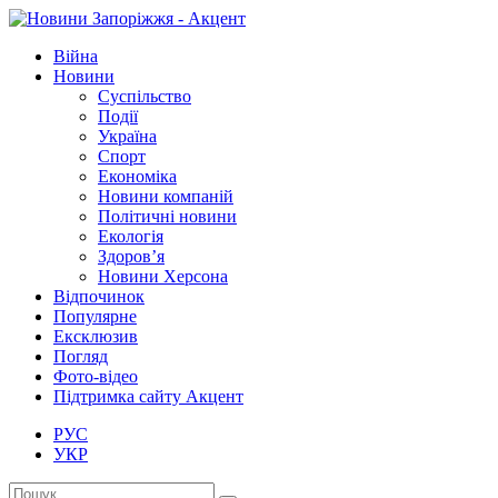
Війна
Новини
Суспільство
Події
Україна
Спорт
Економіка
Новини компаній
Політичні новини
Екологія
Здоров’я
Новини Херсона
Відпочинок
Популярне
Ексклюзив
Погляд
Фото-відео
Підтримка сайту Акцент
РУС
УКР