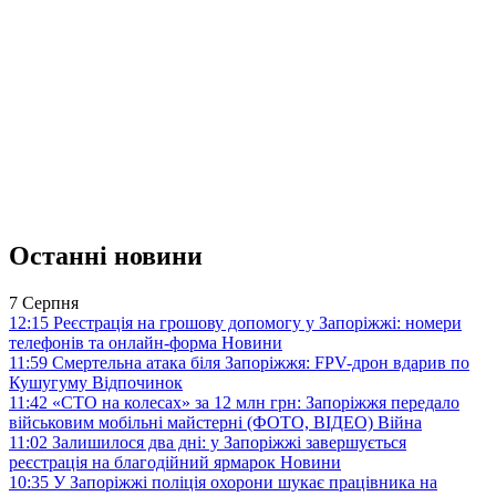
Останні новини
7 Серпня
12:15
Реєстрація на грошову допомогу у Запоріжжі: номери
телефонів та онлайн-форма
Новини
11:59
Смертельна атака біля Запоріжжя: FPV-дрон вдарив по
Кушугуму
Відпочинок
11:42
«СТО на колесах» за 12 млн грн: Запоріжжя передало
військовим мобільні майстерні (ФОТО, ВІДЕО)
Війна
11:02
Залишилося два дні: у Запоріжжі завершується
реєстрація на благодійний ярмарок
Новини
10:35
У Запоріжжі поліція охорони шукає працівника на