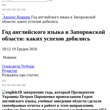
Акцент
Новини
Год английского языка в Запорожской
области: каких успехов добились
Год английского языка в Запорожской
области: каких успехов добились
18:12 19 Грудня 2016
Новини
Олександр Чубукін
Редактор
Розкажіть про статтю:
В завершение года, который Президентом
Украины Петром Порошенко провозглашен Годом
английского языка, учебные заведения области сделали
своеобразные отчеты о работе в этом направлении,
сообщает Управление по делам прессы и информации ОГА.