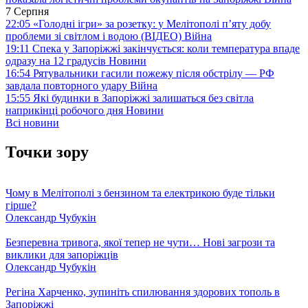
7 Серпня
22:05
«Голодні ігри» за розетку: у Мелітополі п’яту добу
проблеми зі світлом і водою (ВІДЕО)
Війна
19:11
Спека у Запоріжжі закінчується: коли температура впаде
одразу на 12 градусів
Новини
16:54
Рятувальники гасили пожежу після обстрілу — РФ
завдала повторного удару
Війна
15:55
Які будинки в Запоріжжі залишаться без світла
наприкінці робочого дня
Новини
Всі новини
Точки зору
Чому в Мелітополі з бензином та електрикою буде тільки
гірше?
Олександр Чубукін
Безперевна тривога, якої тепер не чути… Нові загрози та
виклики для запоріжців
Олександр Чубукін
Регіна Харченко, зупиніть спилювання здорових тополь в
Запоріжжі