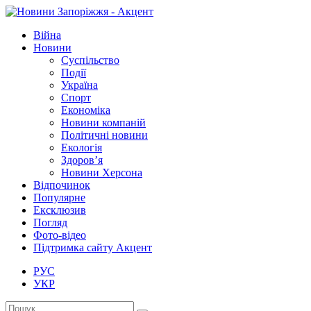
Війна
Новини
Суспільство
Події
Україна
Спорт
Економіка
Новини компаній
Політичні новини
Екологія
Здоров’я
Новини Херсона
Відпочинок
Популярне
Ексклюзив
Погляд
Фото-відео
Підтримка сайту Акцент
РУС
УКР