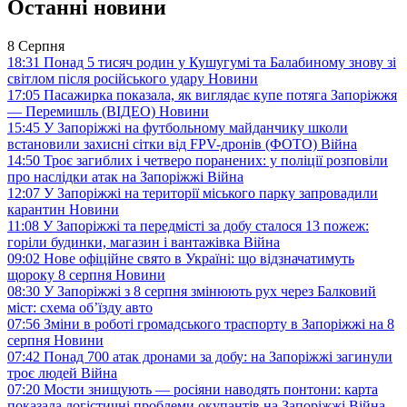
Останні новини
8 Серпня
18:31
Понад 5 тисяч родин у Кушугумі та Балабиному знову зі
світлом після російського удару
Новини
17:05
Пасажирка показала, як виглядає купе потяга Запоріжжя
— Перемишль (ВІДЕО)
Новини
15:45
У Запоріжжі на футбольному майданчику школи
встановили захисні сітки від FPV-дронів (ФОТО)
Війна
14:50
Троє загиблих і четверо поранених: у поліції розповіли
про наслідки атак на Запоріжжі
Війна
12:07
У Запоріжжі на території міського парку запровадили
карантин
Новини
11:08
У Запоріжжі та передмісті за добу сталося 13 пожеж:
горіли будинки, магазин і вантажівка
Війна
09:02
Нове офіційне свято в Україні: що відзначатимуть
щороку 8 серпня
Новини
08:30
У Запоріжжі з 8 серпня змінюють рух через Балковий
міст: схема об’їзду
авто
07:56
Зміни в роботі громадського траспорту в Запоріжжі на 8
серпня
Новини
07:42
Понад 700 атак дронами за добу: на Запоріжжі загинули
троє людей
Війна
07:20
Мости знищують — росіяни наводять понтони: карта
показала логістичні проблеми окупантів на Запоріжжі
Війна