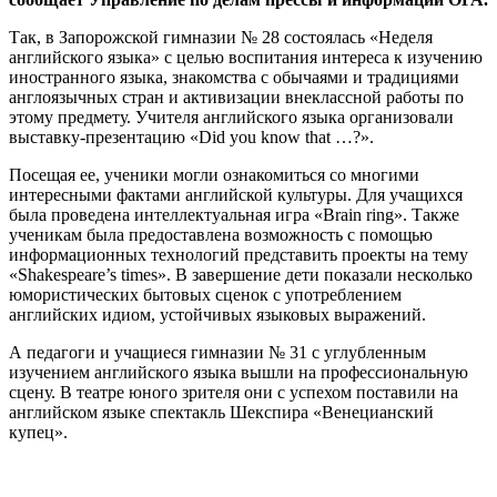
Так, в Запорожской гимназии № 28 состоялась «Неделя
английского языка» с целью воспитания интереса к изучению
иностранного языка, знакомства с обычаями и традициями
англоязычных стран и активизации внеклассной работы по
этому предмету. Учителя английского языка организовали
выставку-презентацию «Did you know that …?».
Посещая ее, ученики могли ознакомиться со многими
интересными фактами английской культуры. Для учащихся
была проведена интеллектуальная игра «Brain ring». Также
ученикам была предоставлена возможность с помощью
информационных технологий представить проекты на тему
«Shakespeare’s times». В завершение дети показали несколько
юмористических бытовых сценок с употреблением
английских идиом, устойчивых языковых выражений.
А педагоги и учащиеся гимназии № 31 с углубленным
изучением английского языка вышли на профессиональную
сцену. В театре юного зрителя они с успехом поставили на
английском языке спектакль Шекспира «Венецианский
купец».