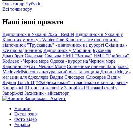
Олександр Чубукін
Всі точки зору
Наші інші проєкти
Відпочинок в Україні 2026 - RestIN
Відпочинок в Україні у
Карпатах у зимку - WinterTime
Карпати - все про гори та
відпочинок
"Трускавець" - відпочинок на курорті
Східниця -
все про відпочинок
Відпочинок у Моршині
Буковель
Драгобрат
Славсько
Свалява
НМП "Затока"
НМП "Грибовка"
Коблево - Черное море
Одесса - курорт на Черном море
Каролино-Бугаз - Черное Море
Солнечные панели Запорожья
MedoveMisto.com - натуральний віск та вощина
Долина Меду -
магазин для бджолярів
Вадим Слюсарєв
Слюсарев Вадим
Region
Touch-IT
"Фабрика вікон" - пластикові вікна та двері у
Запоріжжі
Штори та жалюзі у Запоріжжі
Натяжні стелі у
Запоріжжі
Захисник - військторг
Новини
Ексклюзив
Фото-відео
Україна