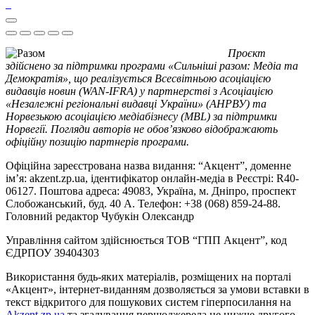
Проєкт
здійснено за підтримки програми «Сильніші разом: Медіа та
Демократія», що реалізується Всесвітньою асоціацією
видавців новин (WAN-IFRA) у партнерстві з Асоціацією
«Незалежні регіональні видавці України» (АНРВУ) та
Норвезькою асоціацією медіабізнесу (MBL) за підтримки
Норвегії. Погляди авторів не обов’язково відображають
офіційну позицію партнерів програми.
Офіційна зареєстрована назва видання: “Акцент”, доменне
ім’я: akzent.zp.ua, ідентифікатор онлайн-медіа в Реєстрі: R40-
06127. Поштова адреса: 49083, Україна, м. Дніпро, проспект
Слобожанський, буд. 40 А. Телефон: +38 (068) 859-24-88.
Головний редактор Чубукін Олександр
Управління сайтом здійснюється ТОВ “ГПП Акцент”, код
ЄДРПОУ 39404303
Використання будь-яких матеріалів, розміщених на порталі
«Акцент», інтернет-виданням дозволяється за умови вставки в
текст відкритого для пошукових систем гіперпосилання на
Akzent.zp.ua
та згадування першоджерела не нижче другого