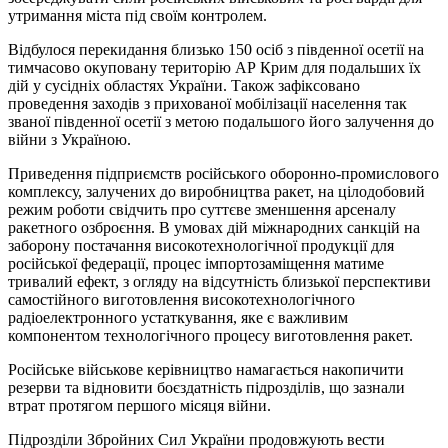
утримання міста під своїм контролем.
Відбулося перекидання близько 150 осіб з південної осетії на
тимчасово окуповану територію АР Крим для подальших їх
дій у сусідніх областях України. Також зафіксовано
проведення заходів з прихованої мобілізації населення так
званої південної осетії з метою подальшого його залучення до
війни з Україною.
Приведення підприємств російського оборонно-промислового
комплексу, залучених до виробництва ракет, на цілодобовий
режим роботи свідчить про суттєве зменшення арсеналу
ракетного озброєння. В умовах дій міжнародних санкцій на
заборону постачання високотехнологічної продукції для
російської федерації, процес імпортозаміщення матиме
тривалий ефект, з огляду на відсутність близької перспективи
самостійного виготовлення високотехнологічного
радіоелектронного устаткування, яке є важливим
компонентом технологічного процесу виготовлення ракет.
Російське військове керівництво намагається накопичити
резерви та відновити боєздатність підрозділів, що зазнали
втрат протягом першого місяця війни.
Підрозділи Збройних Сил України продовжують вести