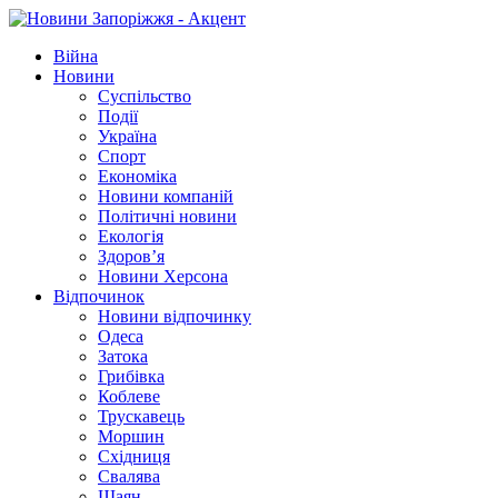
Війна
Новини
Суспільство
Події
Україна
Спорт
Економіка
Новини компаній
Політичні новини
Екологія
Здоров’я
Новини Херсона
Відпочинок
Новини відпочинку
Одеса
Затока
Грибівка
Коблеве
Трускавець
Моршин
Східниця
Свалява
Шаян