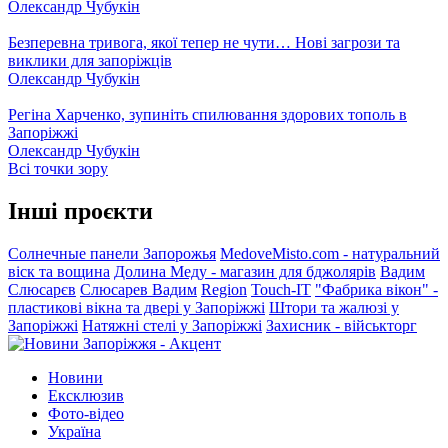
Олександр Чубукін
Безперевна тривога, якої тепер не чути… Нові загрози та
виклики для запоріжців
Олександр Чубукін
Регіна Харченко, зупиніть спилювання здорових тополь в
Запоріжжі
Олександр Чубукін
Всі точки зору
Інші проєкти
Солнечные панели Запорожья
MedoveMisto.com - натуральний
віск та вощина
Долина Меду - магазин для бджолярів
Вадим
Слюсарєв
Слюсарев Вадим
Region
Touch-IT
"Фабрика вікон" -
пластикові вікна та двері у Запоріжжі
Штори та жалюзі у
Запоріжжі
Натяжні стелі у Запоріжжі
Захисник - військторг
Новини
Ексклюзив
Фото-відео
Україна