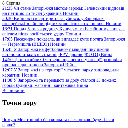
8 Серпня
21:35
Чи стане Запоріжжя містом-героєм: Зеленський відповів
на петицію 25 тисяч українців
Новини
20:30
Вийшов із квартири та загубився: у Запоріжжі
поліцейські знайшли рідних малолітнього хлопчика
Новини
18:31
Понад 5 тисяч родин у Кушугумі та Балабиному знову зі
світлом після російського удару
Новини
17:05
Пасажирка показала, як виглядає купе потяга Запоріжжя
— Перемишль (ВІДЕО)
Новини
15:45
У Запоріжжі на футбольному майданчику школи
встановили захисні сітки від FPV-дронів (ФОТО)
Війна
14:50
Троє загиблих і четверо поранених: у поліції розповіли
про наслідки атак на Запоріжжі
Війна
12:07
У Запоріжжі на території міського парку запровадили
карантин
Новини
11:08
У Запоріжжі та передмісті за добу сталося 13 пожеж:
горіли будинки, магазин і вантажівка
Війна
Всі новини
Точки зору
Чому в Мелітополі з бензином та електрикою буде тільки
гірше?