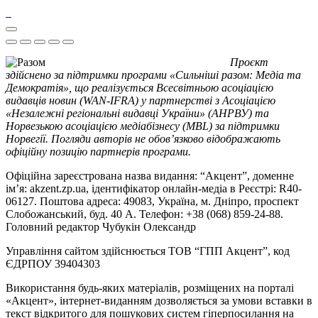
Проєкт
здійснено за підтримки програми «Сильніші разом: Медіа та
Демократія», що реалізується Всесвітньою асоціацією
видавців новин (WAN-IFRA) у партнерстві з Асоціацією
«Незалежні регіональні видавці України» (АНРВУ) та
Норвезькою асоціацією медіабізнесу (MBL) за підтримки
Норвегії. Погляди авторів не обов’язково відображають
офіційну позицію партнерів програми.
Офіційна зареєстрована назва видання: “Акцент”, доменне
ім’я: akzent.zp.ua, ідентифікатор онлайн-медіа в Реєстрі: R40-
06127. Поштова адреса: 49083, Україна, м. Дніпро, проспект
Слобожанський, буд. 40 А. Телефон: +38 (068) 859-24-88.
Головний редактор Чубукін Олександр
Управління сайтом здійснюється ТОВ “ГПП Акцент”, код
ЄДРПОУ 39404303
Використання будь-яких матеріалів, розміщених на порталі
«Акцент», інтернет-виданням дозволяється за умови вставки в
текст відкритого для пошукових систем гіперпосилання на