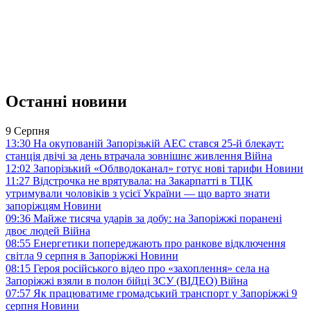
Останні новини
9 Серпня
13:30
На окупованій Запорізькій АЕС стався 25-й блекаут:
станція двічі за день втрачала зовнішнє живлення
Війна
12:02
Запорізький «Облводоканал» готує нові тарифи
Новини
11:27
Відстрочка не врятувала: на Закарпатті в ТЦК
утримували чоловіків з усієї України — що варто знати
запоріжцям
Новини
09:36
Майже тисяча ударів за добу: на Запоріжжі поранені
двоє людей
Війна
08:55
Енергетики попереджають про ранкове відключення
світла 9 серпня в Запоріжжі
Новини
08:15
Героя російського відео про «захоплення» села на
Запоріжжі взяли в полон бійці ЗСУ (ВІДЕО)
Війна
07:57
Як працюватиме громадський транспорт у Запоріжжі 9
серпня
Новини