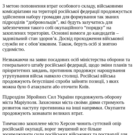
З метою поповнення втрат особового складу, військовими
комісаріатами на території російської федерації продовжується
здійснення набору громадян для формування так званих
підрозділів “добровольців”, які будуть залучатись для
забезпечення такого собі окупаційного “порядку” на
захоплених територіях. Основні вимоги до кандидатів –
задовільний стан здоров’я. Досвід проходження військової
служби не є обов’язковим. Також, беруть осіб зі знятою
судимістю.
Незважаючи на заяви посадових осіб міністерства оборони та
генерального штабу російської федерації, щодо зміни планів та
пріоритетних завдань, противник продовжує нарощування
угрупування військ навколо столиці. Російські війська
продовжують безуспішні спроби зайняти позиції, з яких
можна було б атакувати або оточити Київ.
Підрозділи Збройних Сил України продовжують оборону
міста Маріуполя. Захисники міста своїми діями стримують
розвиток наступу противника на інші напрямки. Окупанти
продовжують зазнавати великих втрат.
Тимчасово захоплене місто Херсон чинить суттєвий опір
російській окупації, ворог змушений все більше
зосереджувати сили російських військових та росгвардії для