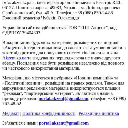
ім’я: akzent.zp.ua, ідентифікатор онлайн-медіа в Реєстрі: R40-
06127. Поштова адреса: 49083, Україна, м. Дніпро, проспект
Слобожанський, буд. 40 А. Телефон: +38 (068) 859-24-88.
Головний редактор Чубукін Олександр
Управління сайтом здійснюється ТОВ “ГПП Акцент”, код
ЄДРПОУ 39404303
Використання будь-яких матеріалів, розміщених на порталі
«Акцент», інтернет-виданням дозволяється за умови вставки в
текст відкритого для пошукових систем гіперпосилання на
Akzent.zp.ua
та згадування першоджерела не нижче другого
абзацу. Посилання має бути розміщене незалежно від повного
чи часткового використання матеріалів.
Матеріали, що містяться в рубриках «Новини компаній» та
«Політичні новини», розміщені на правах реклами. Також для
маркування рекламних матеріалів використвуються плашки
“реклама”, “партнерський матеріал”. Зв’язатися з нами з
приводу реклами:
portal.akzent@gmail.com
, телефон +38 (099)
767-48-52
Медіакіт
|
Політика конфіденційності
|
Редакційна політика
Зв’язатися з нами:
portal.akzent@gmail.com