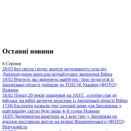
Останні новини
6 Серпня
20:03
Без світла і води: жителі окупованого села під
Дніпрорудним записали відчайдушне звернення
Війна
19:02
Вчителі, які змінюють майбутнє: троє педагогів із
Запорізької області увійшли до ТОП-50 України (ФОТО)
Новини
18:02
Понад 20 років працював на ЗАЕС, а потім став до
війська: на війні загинув захисник із Запорізької області
Війна
17:00
Експерти назвали три сценарії зими для Запоріжжя: у
найгіршому світло буде лише 4–8 годин
Новини
16:05
Двокімнатна квартира за 1 млн грн: у Запоріжжі на
аукціон виставили житло на вулиці Вишневецького (ФОТО)
Нерухомість