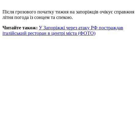
Після грозового початку тижня на запоріжців очікує справжня
літня погода із сонцем та спекою.
Читайте також:
У Запоріжжі через атаку РФ постраждав
італійський ресторан в центрі міста (ФОТО)