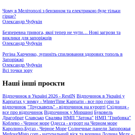
Чому в Мелітополі з бензином та електрикою буде тільки
гірше?
Олександр Чубукін
Безперевна тривога, якої тепер не чути… Нові загрози та
виклики для запоріжців
Олександр Чубукін
Регіна Харченко, зупиніть спилювання здорових тополь в
Запоріжжі
Олександр Чубукін
Всі точки зору
Наші інші проєкти
Відпочинок в Україні 2026 - RestIN
Відпочинок в Україні у
Карпатах у зимку - WinterTime
Карпати - все про гори та
відпочинок
"Трускавець" - відпочинок на курорті
Східниця -
все про відпочинок
Відпочинок у Моршині
Буковель
Драгобрат
Славсько
Свалява
НМП "Затока"
НМП "Грибовка"
Коблево - Черное море
Одесса - курорт на Черном море
Каролино-Бугаз - Черное Море
Солнечные панели Запорожья
MedoveMisto.com - натуральний віск та вощина
Долина Меду -