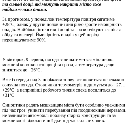
та сильні дощі, які можуть накрити місто вже
найближчими днями.
За прогнозом, у понеділок температура повітря сягатиме
+28°C, однак у другій половині дня різко зросте ймовірність
опадів. Найбільш інтенсивні дощі та грози очікуються після
обіду та ввечері. Ймовірність опадів у цей період
перевищуватиме 90%.
У вівторок, 9 червня, погода залишатиметься мінливою:
можливі короткочасні дощі та грози, а температура дещо
знизиться до +26°C.
Вже із середи над Запоріжжям знову встановиться переважно
сонячна погода. Стовпчики термометрів піднімуться до +27…
+29°C, а наприкінці робочого тижня спека посилиться до
+31°C.
Синоптики радять мешканцям міста бути особливо уважними
під час гроз: уникати перебування під поодинокими деревами,
не залишати автомобілі поблизу старих конструкцій та за
можливості відкласти поїздки під час сильних злив.