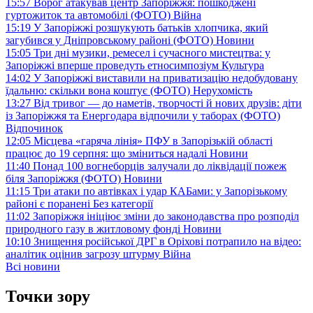
15:57
Ворог атакував центр Запоріжжя: пошкоджені
гуртожиток та автомобілі (ФОТО)
Війна
15:19
У Запоріжжі розшукують батьків хлопчика, який
загубився у Дніпровському районі (ФОТО)
Новини
15:05
Три дні музики, ремесел і сучасного мистецтва: у
Запоріжжі вперше проведуть етносимпозіум
Культура
14:02
У Запоріжжі виставили на приватизацію недобудовану
їдальню: скільки вона коштує (ФОТО)
Нерухомість
13:27
Від тривог — до наметів, творчості й нових друзів: діти
із Запоріжжя та Енергодара відпочили у таборах (ФОТО)
Відпочинок
12:05
Місцева «гаряча лінія» ПФУ в Запорізькій області
працює до 19 серпня: що зміниться надалі
Новини
11:40
Понад 100 вогнеборців залучали до ліквідації пожеж
біля Запоріжжя (ФОТО)
Новини
11:15
Три атаки по автівках і удар КАБами: у Запорізькому
районі є поранені
Без категорії
11:02
Запоріжжя ініціює зміни до законодавства про розподіл
природного газу в житловому фонді
Новини
10:10
Знищення російської ДРГ в Оріхові потрапило на відео:
аналітик оцінив загрозу штурму
Війна
Всі новини
Точки зору