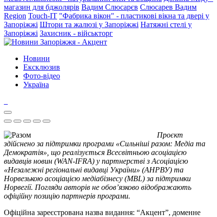
магазин для бджолярів
Вадим Слюсарєв
Слюсарев Вадим
Region
Touch-IT
"Фабрика вікон" - пластикові вікна та двері у
Запоріжжі
Штори та жалюзі у Запоріжжі
Натяжні стелі у
Запоріжжі
Захисник - військторг
Новини
Ексклюзив
Фото-відео
Україна
Проєкт
здійснено за підтримки програми «Сильніші разом: Медіа та
Демократія», що реалізується Всесвітньою асоціацією
видавців новин (WAN-IFRA) у партнерстві з Асоціацією
«Незалежні регіональні видавці України» (АНРВУ) та
Норвезькою асоціацією медіабізнесу (MBL) за підтримки
Норвегії. Погляди авторів не обов’язково відображають
офіційну позицію партнерів програми.
Офіційна зареєстрована назва видання: “Акцент”, доменне