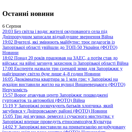
Останні новини
6 Серпня
20:03
Без світла і води: жителі окупованого села під
Дніпрорудним записали відчайдушне звернення
Війна
19:02
Вчителі, які змінюють майбутнє: троє педагогів із
Запорізької області увійшли до ТОП-50 України (ФОТО)
Новини
18:02
Понад 20 років працював на ЗАЕС, а потім став до
війська: на війні загинув захисник із Запорізької області
Війна
17:00
Експерти назвали три сценарії зими для Запоріжжя: у
найгіршому світло буде лише 4–8 годин
Новини
16:05
Двокімнатна квартира за 1 млн грн: у Запоріжжі на
аукціон виставили житло на вулиці Вишневецького (ФОТО)
Нерухомість
15:57
Ворог атакував центр Запоріжжя: пошкоджені
гуртожиток та автомобілі (ФОТО)
Війна
15:19
У Запоріжжі розшукують батьків хлопчика, який
загубився у Дніпровському районі (ФОТО)
Новини
15:05
Три дні музики, ремесел і сучасного мистецтва: у
Запоріжжі вперше проведуть етносимпозіум
Культура
14:02
У Запоріжжі виставили на приватизацію недобудовану