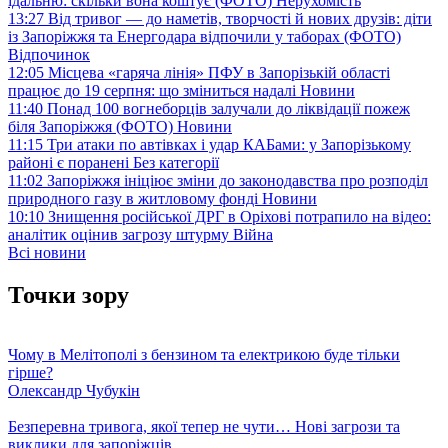
їдальню: скільки вона коштує (ФОТО)
Нерухомість
13:27
Від тривог — до наметів, творчості й нових друзів: діти
із Запоріжжя та Енергодара відпочили у таборах (ФОТО)
Відпочинок
12:05
Місцева «гаряча лінія» ПФУ в Запорізькій області
працює до 19 серпня: що зміниться надалі
Новини
11:40
Понад 100 вогнеборців залучали до ліквідації пожеж
біля Запоріжжя (ФОТО)
Новини
11:15
Три атаки по автівках і удар КАБами: у Запорізькому
районі є поранені
Без категорії
11:02
Запоріжжя ініціює зміни до законодавства про розподіл
природного газу в житловому фонді
Новини
10:10
Знищення російської ДРГ в Оріхові потрапило на відео:
аналітик оцінив загрозу штурму
Війна
Всі новини
Точки зору
Чому в Мелітополі з бензином та електрикою буде тільки
гірше?
Олександр Чубукін
Безперевна тривога, якої тепер не чути… Нові загрози та
виклики для запоріжців