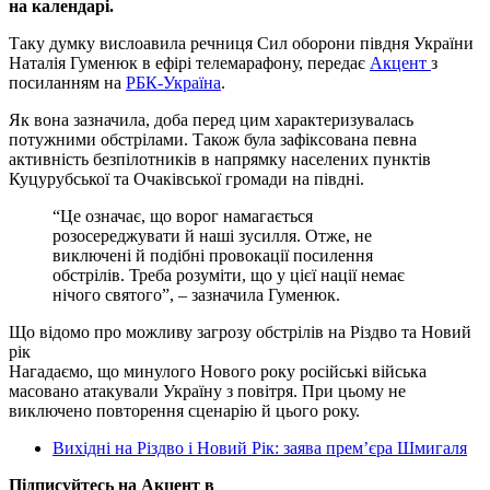
на календарі.
Таку думку вислоавила речниця Сил оборони півдня України
Наталія Гуменюк в ефірі телемарафону, передає
Акцент
з
посиланням на
РБК-Україна
.
Як вона зазначила, доба перед цим характеризувалась
потужними обстрілами. Також була зафіксована певна
активність безпілотників в напрямку населених пунктів
Куцурубської та Очаківської громади на півдні.
“Це означає, що ворог намагається
розосереджувати й наші зусилля. Отже, не
виключені й подібні провокації посилення
обстрілів. Треба розуміти, що у цієї нації немає
нічого святого”, – зазначила Гуменюк.
Що відомо про можливу загрозу обстрілів на Різдво та Новий
рік
Нагадаємо, що минулого Нового року російські війська
масовано атакували Україну з повітря. При цьому не
виключено повторення сценарію й цього року.
Вихідні на Різдво і Новий Рік: заява прем’єра Шмигаля
Підписуйтесь на Акцент в