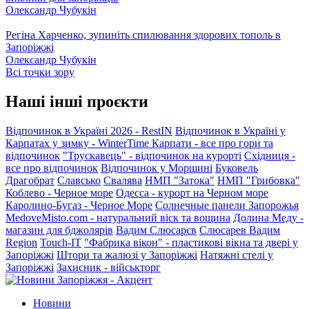
Олександр Чубукін
Регіна Харченко, зупиніть спилювання здорових тополь в
Запоріжжі
Олександр Чубукін
Всі точки зору
Наші інші проєкти
Відпочинок в Україні 2026 - RestIN
Відпочинок в Україні у
Карпатах у зимку - WinterTime
Карпати - все про гори та
відпочинок
"Трускавець" - відпочинок на курорті
Східниця -
все про відпочинок
Відпочинок у Моршині
Буковель
Драгобрат
Славсько
Свалява
НМП "Затока"
НМП "Грибовка"
Коблево - Черное море
Одесса - курорт на Черном море
Каролино-Бугаз - Черное Море
Солнечные панели Запорожья
MedoveMisto.com - натуральний віск та вощина
Долина Меду -
магазин для бджолярів
Вадим Слюсарєв
Слюсарев Вадим
Region
Touch-IT
"Фабрика вікон" - пластикові вікна та двері у
Запоріжжі
Штори та жалюзі у Запоріжжі
Натяжні стелі у
Запоріжжі
Захисник - військторг
Новини