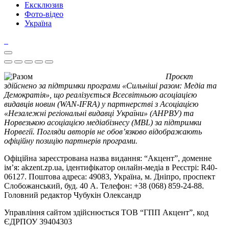
Ексклюзив
Фото-відео
Україна
Проєкт
здійснено за підтримки програми «Сильніші разом: Медіа та
Демократія», що реалізується Всесвітньою асоціацією
видавців новин (WAN-IFRA) у партнерстві з Асоціацією
«Незалежні регіональні видавці України» (АНРВУ) та
Норвезькою асоціацією медіабізнесу (MBL) за підтримки
Норвегії. Погляди авторів не обов’язково відображають
офіційну позицію партнерів програми.
Офіційна зареєстрована назва видання: “Акцент”, доменне
ім’я: akzent.zp.ua, ідентифікатор онлайн-медіа в Реєстрі: R40-
06127. Поштова адреса: 49083, Україна, м. Дніпро, проспект
Слобожанський, буд. 40 А. Телефон: +38 (068) 859-24-88.
Головний редактор Чубукін Олександр
Управління сайтом здійснюється ТОВ “ГПП Акцент”, код
ЄДРПОУ 39404303