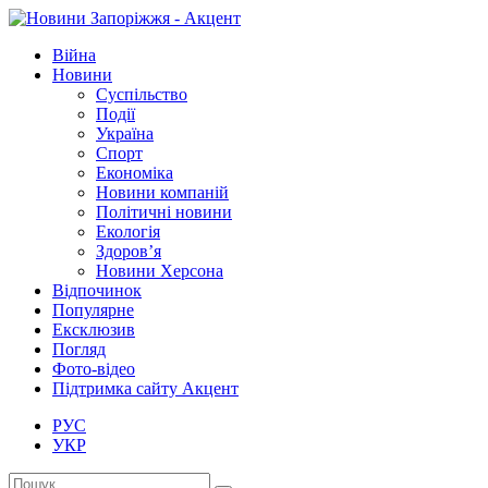
Війна
Новини
Суспільство
Події
Україна
Спорт
Економіка
Новини компаній
Політичні новини
Екологія
Здоров’я
Новини Херсона
Відпочинок
Популярне
Ексклюзив
Погляд
Фото-відео
Підтримка сайту Акцент
РУС
УКР