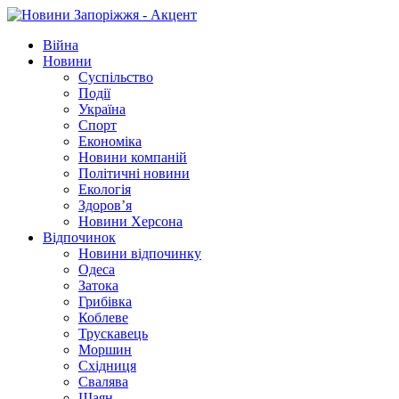
Війна
Новини
Суспільство
Події
Україна
Спорт
Економіка
Новини компаній
Політичні новини
Екологія
Здоров’я
Новини Херсона
Відпочинок
Новини відпочинку
Одеса
Затока
Грибівка
Коблеве
Трускавець
Моршин
Східниця
Свалява
Шаян