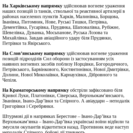
На Харківському напрямку
здійснював вогневе ураження
наших позицій із танків, ствольної та реактивної артилерії в
районах населених пунктів Харків, Малинівка, Борщова,
Іванівка, Питомник, Нове, Руські Тишки, Петрівка,
Дементіївка, Гусарівка, Прудянка, Шаповалівка, Рубіжне,
Шевелівка, Дуванка, Мосьпанове, Руська Лозова та
Михайлівка. Завдав авіаційного удару біля Прудянки,
Петрівки та Явірського.
На Слов’янському напрямку
здійснював вогневе ураження
позицій підрозділів Сил оборони із застосуванням усіх
наявних вогневих засобів поблизу Норцівки, Богородичного,
Петрівського, Барвінкового, Костянтинівки, Нової Дмитрівки,
Долини, Нової Миколаївки, Карнаухівки, Дібровного та
Чепіля.
На Краматорському напрямку
обстріли зафіксовано біля
Кривої Луки, Платонівки, Сіверська, Верхньокам’янського,
Званівки, Івано-Дар’ївки та Спірного. А авіаудари – неподалік
Григорівки і Серебрянки.
Штурмові дії в напрямках Берестове – Івано-Дар’ївка та
Верхньокам’янка – Івано-Дар’ївка українські воїни відбили та
змусили окупантів відкотитися назад. Противник веде наступ
неподалік Спірного, бойові дії тривають.