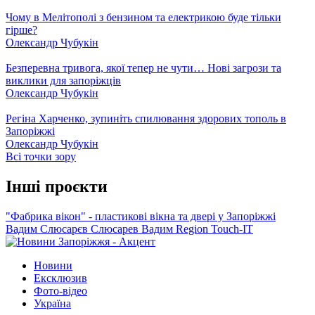
Чому в Мелітополі з бензином та електрикою буде тільки
гірше?
Олександр Чубукін
Безперевна тривога, якої тепер не чути… Нові загрози та
виклики для запоріжців
Олександр Чубукін
Регіна Харченко, зупиніть спилювання здорових тополь в
Запоріжжі
Олександр Чубукін
Всі точки зору
Інші проєкти
"Фабрика вікон" - пластикові вікна та двері у Запоріжжі
Вадим Слюсарєв
Слюсарев Вадим
Region
Touch-IT
Новини
Ексклюзив
Фото-відео
Україна