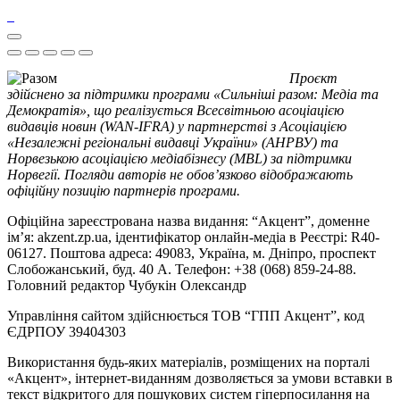
Проєкт
здійснено за підтримки програми «Сильніші разом: Медіа та
Демократія», що реалізується Всесвітньою асоціацією
видавців новин (WAN-IFRA) у партнерстві з Асоціацією
«Незалежні регіональні видавці України» (АНРВУ) та
Норвезькою асоціацією медіабізнесу (MBL) за підтримки
Норвегії. Погляди авторів не обов’язково відображають
офіційну позицію партнерів програми.
Офіційна зареєстрована назва видання: “Акцент”, доменне
ім’я: akzent.zp.ua, ідентифікатор онлайн-медіа в Реєстрі: R40-
06127. Поштова адреса: 49083, Україна, м. Дніпро, проспект
Слобожанський, буд. 40 А. Телефон: +38 (068) 859-24-88.
Головний редактор Чубукін Олександр
Управління сайтом здійснюється ТОВ “ГПП Акцент”, код
ЄДРПОУ 39404303
Використання будь-яких матеріалів, розміщених на порталі
«Акцент», інтернет-виданням дозволяється за умови вставки в
текст відкритого для пошукових систем гіперпосилання на