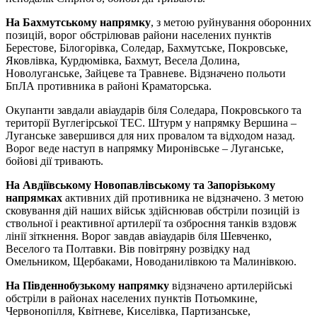
На Бахмутському напрямку
, з метою руйнування оборонних
позицій, ворог обстрілював райони населених пунктів
Берестове, Білогорівка, Соледар, Бахмутське, Покровське,
Яковлівка, Курдюмівка, Бахмут, Весела Долина,
Новолуганське, Зайцеве та Травневе. Відзначено польоти
БпЛА противника в районі Краматорська.
Окупанти завдали авіаударів біля Соледара, Покровського та
території Вуглегірської ТЕС. Штурм у напрямку Вершина –
Луганське завершився для них провалом та відходом назад.
Ворог веде наступ в напрямку Миронівське – Луганське,
бойові дії тривають.
На Авдіївському Новопавлівському та Запорізькому
напрямках
активних дій противника не відзначено. З метою
сковування дій наших військ здійснював обстріли позицій із
ствольної і реактивної артилерії та озброєння танків вздовж
лінії зіткнення. Ворог завдав авіаударів біля Шевченко,
Веселого та Полтавки. Вів повітряну розвідку над
Омельником, Щербаками, Новоданилівкою та Малинівкою.
На Південнобузькому напрямку
відзначено артилерійські
обстріли в районах населених пунктів Потьомкине,
Червонопілля, Квітневе, Киселівка, Партизанське,