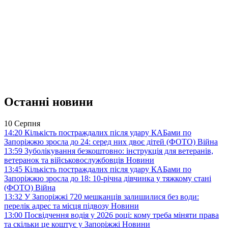
Останні новини
10 Серпня
14:20
Кількість постраждалих після удару КАБами по
Запоріжжю зросла до 24: серед них двоє дітей (ФОТО)
Війна
13:59
Зуболікування безкоштовно: інструкція для ветеранів,
ветеранок та військовослужбовців
Новини
13:45
Кількість постраждалих після удару КАБами по
Запоріжжю зросла до 18: 10-річна дівчинка у тяжкому стані
(ФОТО)
Війна
13:32
У Запоріжжі 720 мешканців залишилися без води:
перелік адрес та місця підвозу
Новини
13:00
Посвідчення водія у 2026 році: кому треба міняти права
та скільки це коштує у Запоріжжі
Новини