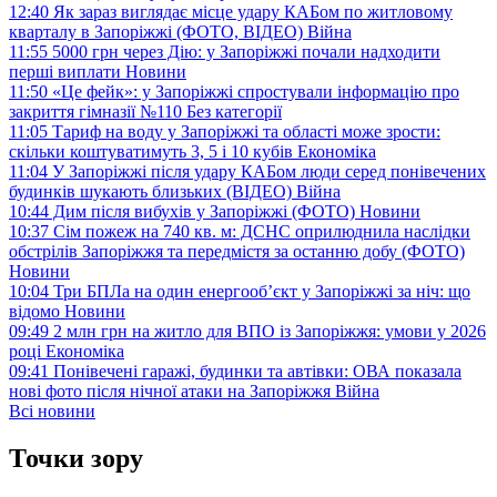
12:40
Як зараз виглядає місце удару КАБом по житловому
кварталу в Запоріжжі (ФОТО, ВІДЕО)
Війна
11:55
5000 грн через Дію: у Запоріжжі почали надходити
перші виплати
Новини
11:50
«Це фейк»: у Запоріжжі спростували інформацію про
закриття гімназії №110
Без категорії
11:05
Тариф на воду у Запоріжжі та області може зрости:
скільки коштуватимуть 3, 5 і 10 кубів
Економіка
11:04
У Запоріжжі після удару КАБом люди серед понівечених
будинків шукають близьких (ВІДЕО)
Війна
10:44
Дим після вибухів у Запоріжжі (ФОТО)
Новини
10:37
Сім пожеж на 740 кв. м: ДСНС оприлюднила наслідки
обстрілів Запоріжжя та передмістя за останню добу (ФОТО)
Новини
10:04
Три БПЛа на один енергооб’єкт у Запоріжжі за ніч: що
відомо
Новини
09:49
2 млн грн на житло для ВПО із Запоріжжя: умови у 2026
році
Економіка
09:41
Понівечені гаражі, будинки та автівки: ОВА показала
нові фото після нічної атаки на Запоріжжя
Війна
Всі новини
Точки зору