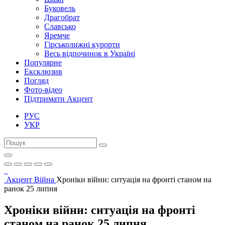
Буковель
Драгобрат
Славсько
Яремче
Гірськолижні курорти
Весь відпочинок в Україні
Популярне
Ексклюзив
Погляд
Фото-відео
Підтримати Акцент
РУС
УКР
Акцент
Війна
Хроніки війни: ситуація на фронті станом на
ранок 25 липня
Хроніки війни: ситуація на фронті
станом на ранок 25 липня