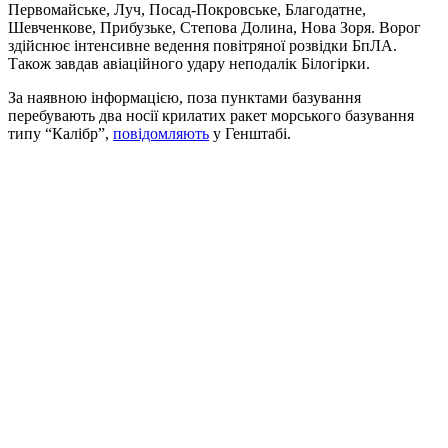
Первомайське, Луч, Посад-Покровське, Благодатне,
Шевченкове, Прибузьке, Степова Долина, Нова Зоря. Ворог
здійснює інтенсивне ведення повітряної розвідки БпЛА.
Також завдав авіаційного удару неподалік Білогірки.
За наявною інформацією, поза пунктами базування
перебувають два носії крилатих ракет морського базування
типу “Калібр”,
повідомляють
у Генштабі.