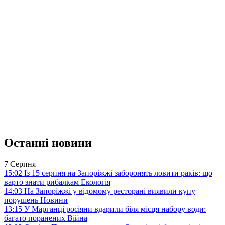
Останні новини
7 Серпня
15:02
Із 15 серпня на Запоріжжі заборонять ловити раків: що
варто знати рибалкам
Екологія
14:03
На Запоріжжі у відомому ресторані виявили купу
порушень
Новини
13:15
У Марганці росіяни вдарили біля місця набору води:
багато поранених
Війна