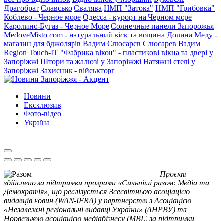
Драгобрат
Славсько
Свалява
НМП "Затока"
НМП "Грибовка"
Коблево - Черное море
Одесса - курорт на Черном море
Каролино-Бугаз - Черное Море
Солнечные панели Запорожья
MedoveMisto.com - натуральний віск та вощина
Долина Меду -
магазин для бджолярів
Вадим Слюсарєв
Слюсарев Вадим
Region
Touch-IT
"Фабрика вікон" - пластикові вікна та двері у
Запоріжжі
Штори та жалюзі у Запоріжжі
Натяжні стелі у
Запоріжжі
Захисник - військторг
Новини
Ексклюзив
Фото-відео
Україна
Проєкт
здійснено за підтримки програми «Сильніші разом: Медіа та
Демократія», що реалізується Всесвітньою асоціацією
видавців новин (WAN-IFRA) у партнерстві з Асоціацією
«Незалежні регіональні видавці України» (АНРВУ) та
Норвезькою асоціацією медіабізнесу (MBL) за підтримки