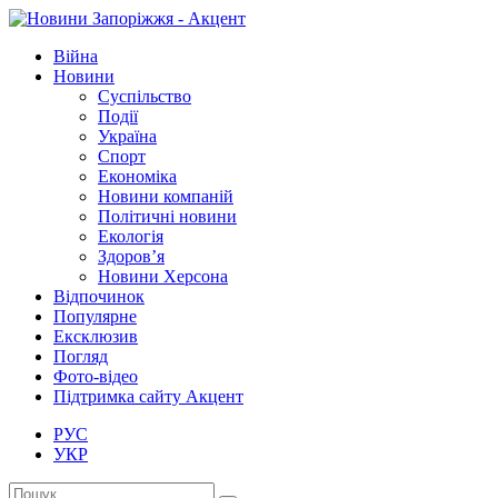
Війна
Новини
Суспільство
Події
Україна
Спорт
Економіка
Новини компаній
Політичні новини
Екологія
Здоров’я
Новини Херсона
Відпочинок
Популярне
Ексклюзив
Погляд
Фото-відео
Підтримка сайту Акцент
РУС
УКР