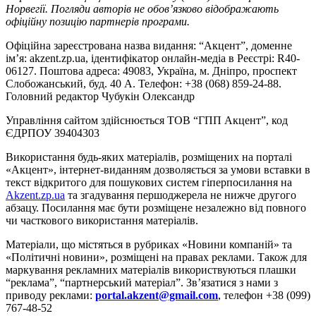
Норвегії. Погляди авторів не обов’язково відображають
офіційну позицію партнерів програми.
Офіційна зареєстрована назва видання: “Акцент”, доменне
ім’я: akzent.zp.ua, ідентифікатор онлайн-медіа в Реєстрі: R40-
06127. Поштова адреса: 49083, Україна, м. Дніпро, проспект
Слобожанський, буд. 40 А. Телефон: +38 (068) 859-24-88.
Головний редактор Чубукін Олександр
Управління сайтом здійснюється ТОВ “ГПП Акцент”, код
ЄДРПОУ 39404303
Використання будь-яких матеріалів, розміщених на порталі
«Акцент», інтернет-виданням дозволяється за умови вставки в
текст відкритого для пошукових систем гіперпосилання на
Akzent.zp.ua
та згадування першоджерела не нижче другого
абзацу. Посилання має бути розміщене незалежно від повного
чи часткового використання матеріалів.
Матеріали, що містяться в рубриках «Новини компаній» та
«Політичні новини», розміщені на правах реклами. Також для
маркування рекламних матеріалів використвуються плашки
“реклама”, “партнерський матеріал”. Зв’язатися з нами з
приводу реклами:
portal.akzent@gmail.com
, телефон +38 (099)
767-48-52