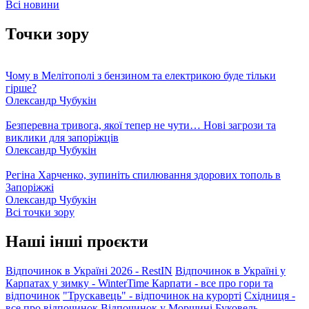
Всі новини
Точки зору
Чому в Мелітополі з бензином та електрикою буде тільки
гірше?
Олександр Чубукін
Безперевна тривога, якої тепер не чути… Нові загрози та
виклики для запоріжців
Олександр Чубукін
Регіна Харченко, зупиніть спилювання здорових тополь в
Запоріжжі
Олександр Чубукін
Всі точки зору
Наші інші проєкти
Відпочинок в Україні 2026 - RestIN
Відпочинок в Україні у
Карпатах у зимку - WinterTime
Карпати - все про гори та
відпочинок
"Трускавець" - відпочинок на курорті
Східниця -
все про відпочинок
Відпочинок у Моршині
Буковель