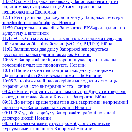
13:02
Окрім «Пакунка школяра»: у Запоріжжі багатодітні
родини можуть отримати ще 2 тисячі гривень на
першокласника
Економіка
12:15
Реєстрація на грошову допомогу у Запоріжжі: номери
телефонів та онлайн-форма
Новини
11:59
Смертельна атака біля Запоріжжя: FPV-дрон вдарив по
Кушугуму
Відпочинок
11:42
«СТО на колесах» за 12 млн грн: Запоріжжя передало
військовим мобільні майстерні (ФОТО, ВІДЕО)
Війна
11:02
Залишилося два дні: у Запоріжжі завершується
реєстрація на благодійний ярмарок
Новини
10:35
У Запоріжжі поліція охорони шукає працівника на
головний пульт: що пропонують
Новини
10:15
Шість атак на підстанції за тиждень: у Запоріжжі
відновили світло 83 тисячам споживачів
Новини
10:05
Запоріжжя увійшло до трійки молодіжних столиць
України-2026: хто випередив місто
Новини
09:45
«Вони руйнують навіть пам’ять про Другу світову»: як
сьогодні виглядає Жовта Круча на Запоріжжі
Війна
09:31
До вечора краще тримати вікна закритими: неприємний
прогноз для Запоріжжя на 7 серпня
Новини
09:11
997 ударів за добу: у Запоріжжі та районі поранені
десятеро людей
Новини
08:56
Тимчасові зміни у русі тролейбусів 7 серпня: як
курсуватиме транспорт у Запоріжжі
Новини