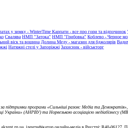
патах у зимку - WinterTime
Карпати - все про гори та відпочинок
ко
Свалява
НМП "Затока"
НМП "Грибовка"
Коблево - Черное мо
ьний віск та вощина
Долина Меду - магазин для бджолярів
Вади
іжжі
Натяжні стелі у Запоріжжі
Захисник - військторг
 за підтримки програми «Сильніші разом: Медіа та Демократія»,
ці України» (АНРВУ) та Норвезькою асоціацією медіабізнесу (MBL
akzent.zp.ua, ідентифікатор онлайн-медіа в Реєстрі: R40-06127. П