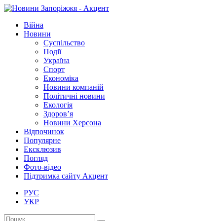
Війна
Новини
Суспільство
Події
Україна
Спорт
Економіка
Новини компаній
Політичні новини
Екологія
Здоров’я
Новини Херсона
Відпочинок
Популярне
Ексклюзив
Погляд
Фото-відео
Підтримка сайту Акцент
РУС
УКР