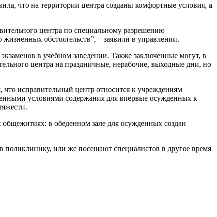
ла, что на территории центра созданы комфортные условия, а
вительного центра по специальному разрешению
о жизненных обстоятельств”, – заявили в управлении.
 экзаменов в учебном заведении. Также заключенные могут, в
тельного центра на праздничные, нерабочие, выходные дни, но
, что исправительный центр относится к учреждениям
ченными условиями содержания для впервые осужденных к
тяжести.
х общежитиях: в обеденном зале для осужденных создан
в поликлинику, или же посещают специалистов в другое время