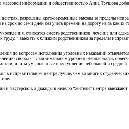
и массовой информации и общественностью Анна Трушова добави
центрах, разрешены кратковременные выезды за пределы испра
а срок до семи дней без учета времени на дорогу из-за каких-т
чреждения, относятся смерть родственников, лечение или сдача
к труду, ” выехать к близким родственникам за пределы исправи
ления по вопросам исполнения уголовных наказаний отмечается
ничению свободы” с минимальным уровнем безопасности, облег
ности, или за умышленные преступления небольшой и средней 
ия в исправительном центре лучше, чем во многих студенчески
тиле.
ии и мастерской, а дважды в неделю “жители” центра выезжают 