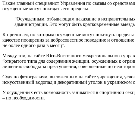
Также главный специалист Управления по связям со средствам
осужденные могут покидать его пределы.
“Осужденным, отбывающим наказание в исправительных 
администрации. Это могут быть кратковременные выезды н
К причинам, по которым осужденные могут покинуть пределы у
качестве поощрения за добросовестное поведение и отношение 
не более одного раза в месяц”.
Между тем, на сайте Юго-Восточного межрегионального управ
“открытого типа для содержания женщин, осужденных к огра
лишению свободы за преступления, совершенные по неосторож
Судя по фотографиям, выложенным на сайте учреждения, услов
искусственный водопад и декоративный уголок в украинском с
У осужденных есть возможность заниматься в спортивной секц
– по необходимости.