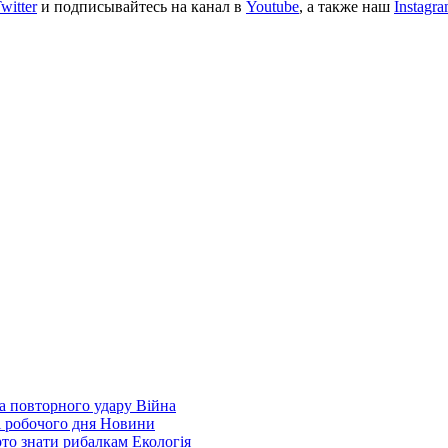
witter
и подписывайтесь на канал в
Youtube
, а также наш
Instagr
а повторного удару
Війна
і робочого дня
Новини
арто знати рибалкам
Екологія