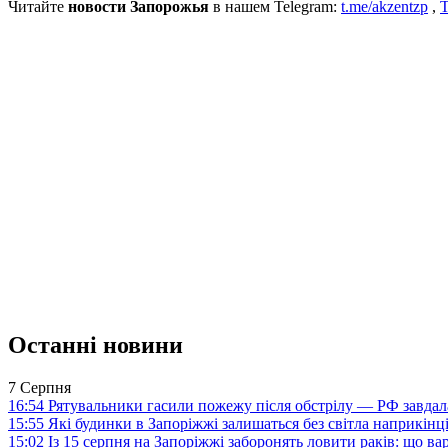
Читайте
новости Запорожья
в нашем Telegram:
t.me/akzentzp
,
T
Останні новини
7 Серпня
16:54
Рятувальники гасили пожежу після обстрілу — РФ завдал
15:55
Які будинки в Запоріжжі залишаться без світла наприкінц
15:02
Із 15 серпня на Запоріжжі заборонять ловити раків: що в