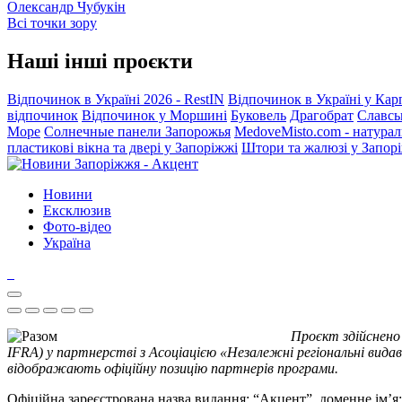
Олександр Чубукін
Всі точки зору
Наші інші проєкти
Відпочинок в Україні 2026 - RestIN
Відпочинок в Україні у Кар
відпочинок
Відпочинок у Моршині
Буковель
Драгобрат
Славсь
Море
Солнечные панели Запорожья
MedoveMisto.com - натурал
пластикові вікна та двері у Запоріжжі
Штори та жалюзі у Запор
Новини
Ексклюзив
Фото-відео
Україна
Проєкт здійснено
IFRA) у партнерстві з Асоціацією «Незалежні регіональні видав
відображають офіційну позицію партнерів програми.
Офіційна зареєстрована назва видання: “Акцент”, доменне ім’я: 