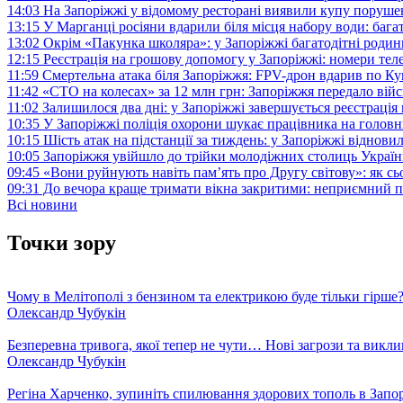
14:03
На Запоріжжі у відомому ресторані виявили купу поруш
13:15
У Марганці росіяни вдарили біля місця набору води: баг
13:02
Окрім «Пакунка школяра»: у Запоріжжі багатодітні роди
12:15
Реєстрація на грошову допомогу у Запоріжжі: номери те
11:59
Смертельна атака біля Запоріжжя: FPV-дрон вдарив по 
11:42
«СТО на колесах» за 12 млн грн: Запоріжжя передало ві
11:02
Залишилося два дні: у Запоріжжі завершується реєстрація
10:35
У Запоріжжі поліція охорони шукає працівника на голов
10:15
Шість атак на підстанції за тиждень: у Запоріжжі віднови
10:05
Запоріжжя увійшло до трійки молодіжних столиць Україн
09:45
«Вони руйнують навіть пам’ять про Другу світову»: як с
09:31
До вечора краще тримати вікна закритими: неприємний п
Всі новини
Точки зору
Чому в Мелітополі з бензином та електрикою буде тільки гірше
Олександр Чубукін
Безперевна тривога, якої тепер не чути… Нові загрози та викли
Олександр Чубукін
Регіна Харченко, зупиніть спилювання здорових тополь в Запо