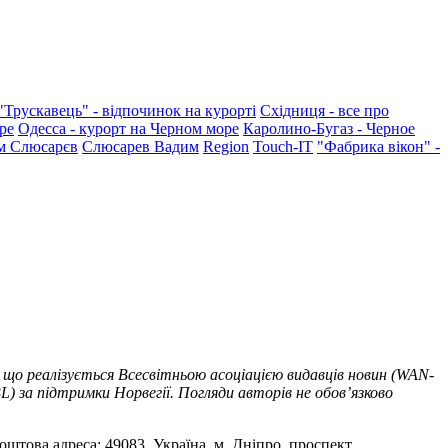
"Трускавець" - відпочинок на курорті
Східниця - все про
ре
Одесса - курорт на Черном море
Каролино-Бугаз - Черное
м Слюсарєв
Слюсарев Вадим
Region
Touch-IT
"Фабрика вікон" -
 що реалізується Всесвітньою асоціацією видавців новин (WAN-
) за підтримки Норвегії. Погляди авторів не обов’язково
оштова адреса: 49083, Україна, м. Дніпро, проспект