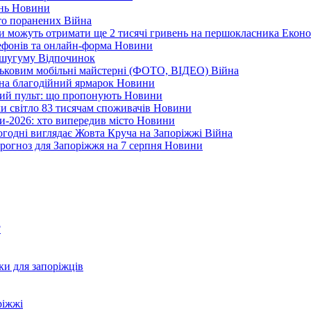
ень
Новини
ато поранених
Війна
ни можуть отримати ще 2 тисячі гривень на першокласника
Еконо
лефонів та онлайн-форма
Новини
Кушугуму
Відпочинок
йськовим мобільні майстерні (ФОТО, ВІДЕО)
Війна
 на благодійний ярмарок
Новини
ний пульт: що пропонують
Новини
ли світло 83 тисячам споживачів
Новини
и-2026: хто випередив місто
Новини
ьогодні виглядає Жовта Круча на Запоріжжі
Війна
рогноз для Запоріжжя на 7 серпня
Новини
?
ки для запоріжців
ріжжі