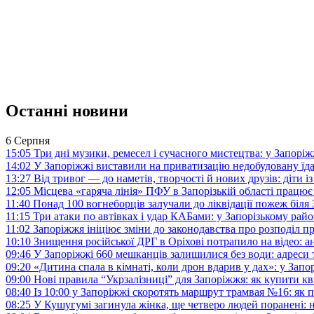
Останні новини
6 Серпня
15:05
Три дні музики, ремесел і сучасного мистецтва: у Запор
14:02
У Запоріжжі виставили на приватизацію недобудовану їд
13:27
Від тривог — до наметів, творчості й нових друзів: діти
12:05
Місцева «гаряча лінія» ПФУ в Запорізькій області працює 
11:40
Понад 100 вогнеборців залучали до ліквідації пожеж біл
11:15
Три атаки по автівках і удар КАБами: у Запорізькому райо
11:02
Запоріжжя ініціює зміни до законодавства про розподіл 
10:10
Знищення російської ДРГ в Оріхові потрапило на відео: а
09:46
У Запоріжжі 660 мешканців залишилися без води: адреси 
09:20
«Дитина спала в кімнаті, коли дрон вдарив у дах»: у Зап
09:00
Нові правила “Укрзалізниці” для Запоріжжя: як купити кв
08:40
Із 10:00 у Запоріжжі скоротять маршрут трамвая №16: як
08:25
У Кушугумі загинула жінка, ще четверо людей поранені: 