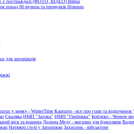
і: є постраждалі (ФОТО, ВІДЕО)
Війна
ок понад 80 вулиць та провулків
Новини
?
ки для запоріжців
ріжжі
патах у зимку - WinterTime
Карпати - все про гори та відпочинок
ко
Свалява
НМП "Затока"
НМП "Грибовка"
Коблево - Черное мо
ьний віск та вощина
Долина Меду - магазин для бджолярів
Вади
іжжі
Натяжні стелі у Запоріжжі
Захисник - військторг