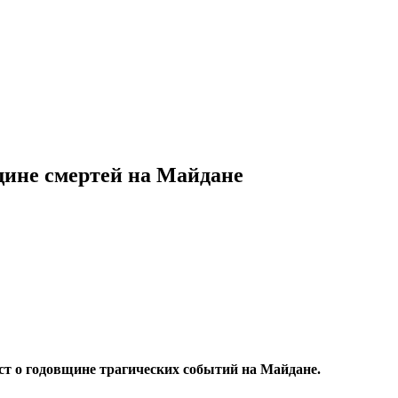
щине смертей на Майдане
т о годовщине трагических событий на Майдане.