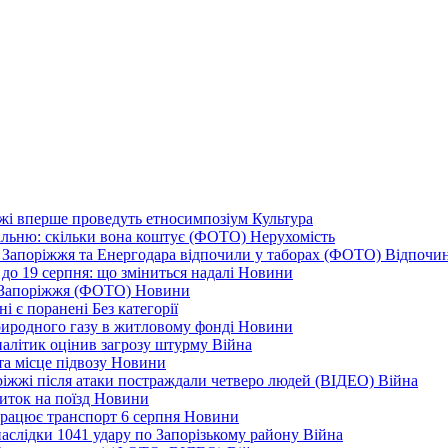
іжжі вперше проведуть етносимпозіум
Культура
альню: скільки вона коштує (ФОТО)
Нерухомість
 із Запоріжжя та Енергодара відпочили у таборах (ФОТО)
Відпочи
до 19 серпня: що зміниться надалі
Новини
я Запоріжжя (ФОТО)
Новини
ні є поранені
Без категорії
природного газу в житловому фонді
Новини
налітик оцінив загрозу штурму
Війна
та місце підвозу
Новини
оріжжі після атаки постраждали четверо людей (ВІДЕО)
Війна
иток на поїзд
Новини
 працює транспорт 6 серпня
Новини
наслідки 1041 удару по Запорізькому району
Війна