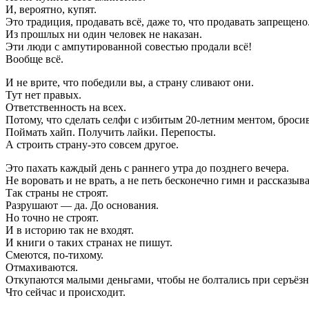
И, вероятно, купят.
Это традиция, продавать всё, даже то, что продавать запрещено
Из прошлых ни один человек не наказан.
Эти люди с ампутированной совестью продали всё!
Вообще всё.
И не врите, что победили вы, а страну сливают они.
Тут нет правых.
Ответственность на всех.
Потому, что сделать селфи с избитым 20-летним ментом, бросив 
Поймать хайп. Получить лайки. Перепосты.
А строить страну-это совсем другое.
Это пахать каждый день с раннего утра до позднего вечера.
Не воровать и не врать, а не петь бесконечно гимн и рассказы
Так страны не строят.
Разрушают — да. До основания.
Но точно не строят.
И в историю так не входят.
И книги о таких странах не пишут.
Смеются, по-тихому.
Отмахиваются.
Откупаются малыми деньгами, чтобы не болтались при серъёзн
Что сейчас и происходит.