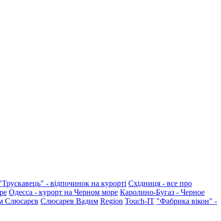
"Трускавець" - відпочинок на курорті
Східниця - все про
ре
Одесса - курорт на Черном море
Каролино-Бугаз - Черное
м Слюсарєв
Слюсарев Вадим
Region
Touch-IT
"Фабрика вікон" -