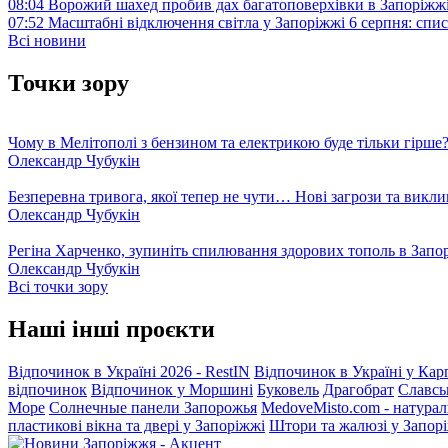
08:04
Ворожий шахед пробив дах багатоповерхівки в Запоріжж
07:52
Масштабні відключення світла у Запоріжжі 6 серпня: спис
Всі новини
Точки зору
Чому в Мелітополі з бензином та електрикою буде тільки гірше
Олександр Чубукін
Безперевна тривога, якої тепер не чути… Нові загрози та викли
Олександр Чубукін
Регіна Харченко, зупиніть спилювання здорових тополь в Запо
Олександр Чубукін
Всі точки зору
Наші інші проєкти
Відпочинок в Україні 2026 - RestIN
Відпочинок в Україні у Кар
відпочинок
Відпочинок у Моршині
Буковель
Драгобрат
Славсь
Море
Солнечные панели Запорожья
MedoveMisto.com - натурал
пластикові вікна та двері у Запоріжжі
Штори та жалюзі у Запор