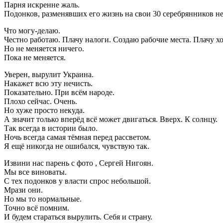
Парня искренне жаль.
Подонков, разменявших его жизнь на свои 30 серебрянников н
Что могу-делаю.
Честно работаю. Плачу налоги. Создаю рабочие места. Плачу 
Но не меняется ничего.
Пока не меняется.
Уверен, вырулит Украина.
Накажет всю эту нечисть.
Показательно. При всём народе.
Плохо сейчас. Очень.
Но хуже просто некуда.
А значит только вперёд всё может двигаться. Вверх. К солнцу.
Так всегда в истории было.
Ночь всегда самая тёмная перед рассветом.
Я ещё никогда не ошибался, чувствую так.
Извини нас парень с фото , Сергей Нигоян.
Мы все виноваты.
С тех подонков у власти спрос небольшой.
Мрази они.
Но мы то нормальные.
Точно всё помним.
И будем стараться вырулить. Себя и страну.