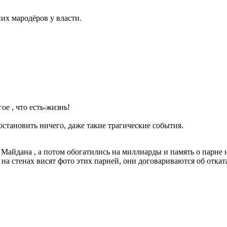
их мародёров у власти.
ое , что есть-жизнь!
остановить ничего, даже такие трагические события.
е Майдана , а потом обогатились на миллиарды и память о парне 
 на стенах висят фото этих парней, они договариваются об откат