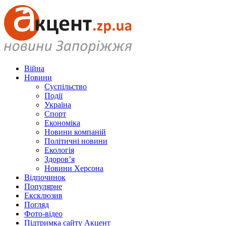
Війна
Новини
Суспільство
Події
Україна
Спорт
Економіка
Новини компаній
Політичні новини
Екологія
Здоров’я
Новини Херсона
Відпочинок
Популярне
Ексклюзив
Погляд
Фото-відео
Підтримка сайту Акцент