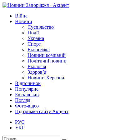
Війна
Новини
Суспільство
Події
Україна
Спорт
Економіка
Новини компаній
Політичні новини
Екологія
Здоров’я
Новини Херсона
Відпочинок
Популярне
Ексклюзив
Погляд
Фото-відео
Підтримка сайту Акцент
РУС
УКР