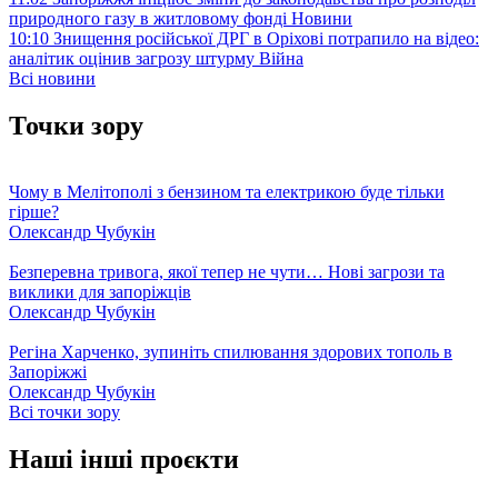
природного газу в житловому фонді
Новини
10:10
Знищення російської ДРГ в Оріхові потрапило на відео:
аналітик оцінив загрозу штурму
Війна
Всі новини
Точки зору
Чому в Мелітополі з бензином та електрикою буде тільки
гірше?
Олександр Чубукін
Безперевна тривога, якої тепер не чути… Нові загрози та
виклики для запоріжців
Олександр Чубукін
Регіна Харченко, зупиніть спилювання здорових тополь в
Запоріжжі
Олександр Чубукін
Всі точки зору
Наші інші проєкти