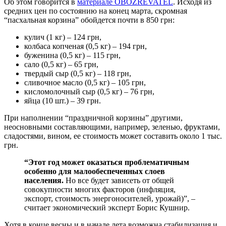
Об этом говорится в
материале OBOZREVATEL
. Исходя из
средних цен по состоянию на конец марта, скромная
“пасхальная корзина” обойдется почти в 850 грн:
кулич (1 кг) – 124 грн,
колбаса копченая (0,5 кг) – 194 грн,
буженина (0,5 кг) – 115 грн,
сало (0,5 кг) – 65 грн,
твердый сыр (0,5 кг) – 118 грн,
сливочное масло (0,5 кг) – 105 грн,
кисломолочный сыр (0,5 кг) – 76 грн,
яйца (10 шт.) – 39 грн.
При наполнении “праздничной корзины” другими,
неосновными составляющими, например, зеленью, фруктами,
сладостями, вином, ее стоимость может составить около 1 тыс.
грн.
“Этот год может оказаться проблематичным
особенно для малообеспеченных слоев
населения.
Но все будет зависеть от общей
совокупности многих факторов (инфляция,
экспорт, стоимость энергоносителей, урожай)”, –
считает экономический эксперт Борис Кушнир.
Хотя в конце весны и в начале лета возможна стабилизация и