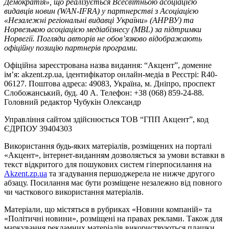
Демократія», що реалізується Всесвітньою асоціацією
видавців новин (WAN-IFRA) у партнерстві з Асоціацією
«Незалежні регіональні видавці України» (АНРВУ) та
Норвезькою асоціацією медіабізнесу (MBL) за підтримки
Норвегії. Погляди авторів не обов’язково відображають
офіційну позицію партнерів програми.
Офіційна зареєстрована назва видання: “Акцент”, доменне
ім’я: akzent.zp.ua, ідентифікатор онлайн-медіа в Реєстрі: R40-
06127. Поштова адреса: 49083, Україна, м. Дніпро, проспект
Слобожанський, буд. 40 А. Телефон: +38 (068) 859-24-88.
Головний редактор Чубукін Олександр
Управління сайтом здійснюється ТОВ “ГПП Акцент”, код
ЄДРПОУ 39404303
Використання будь-яких матеріалів, розміщених на порталі
«Акцент», інтернет-виданням дозволяється за умови вставки в
текст відкритого для пошукових систем гіперпосилання на
Akzent.zp.ua
та згадування першоджерела не нижче другого
абзацу. Посилання має бути розміщене незалежно від повного
чи часткового використання матеріалів.
Матеріали, що містяться в рубриках «Новини компаній» та
«Політичні новини», розміщені на правах реклами. Також для
маркування рекламних матеріалів використвуються плашки