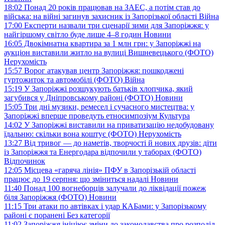
18:02
Понад 20 років працював на ЗАЕС, а потім став до
війська: на війні загинув захисник із Запорізької області
Війна
17:00
Експерти назвали три сценарії зими для Запоріжжя: у
найгіршому світло буде лише 4–8 годин
Новини
16:05
Двокімнатна квартира за 1 млн грн: у Запоріжжі на
аукціон виставили житло на вулиці Вишневецького (ФОТО)
Нерухомість
15:57
Ворог атакував центр Запоріжжя: пошкоджені
гуртожиток та автомобілі (ФОТО)
Війна
15:19
У Запоріжжі розшукують батьків хлопчика, який
загубився у Дніпровському районі (ФОТО)
Новини
15:05
Три дні музики, ремесел і сучасного мистецтва: у
Запоріжжі вперше проведуть етносимпозіум
Культура
14:02
У Запоріжжі виставили на приватизацію недобудовану
їдальню: скільки вона коштує (ФОТО)
Нерухомість
13:27
Від тривог — до наметів, творчості й нових друзів: діти
із Запоріжжя та Енергодара відпочили у таборах (ФОТО)
Відпочинок
12:05
Місцева «гаряча лінія» ПФУ в Запорізькій області
працює до 19 серпня: що зміниться надалі
Новини
11:40
Понад 100 вогнеборців залучали до ліквідації пожеж
біля Запоріжжя (ФОТО)
Новини
11:15
Три атаки по автівках і удар КАБами: у Запорізькому
районі є поранені
Без категорії
11:02
Запоріжжя ініціює зміни до законодавства про розподіл