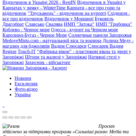
Відпочинок в Україні 2026 - RestIN
Відпочинок в Україні у
Карпатах у зимку - WinterTime
Карпати - все про гори та
відпочинок
"Трускавець" - відпочинок на курорті
Східниця -
все про відпочинок
Відпочинок у Моршині
Буковель
Драгобрат
Славсько
Свалява
НМП "Затока"
НМП "Грибовка"
Коблево - Черное море
Одесса - курорт на Черном море
Каролино-Бугаз - Черное Море
Солнечные панели Запорожья
MedoveMisto.com - натуральний віск та вощина
Долина Меду -
магазин для бджолярів
Вадим Слюсарєв
Слюсарев Вадим
Region
Touch-IT
"Фабрика вікон" - пластикові вікна та двері у
Запоріжжі
Штори та жалюзі у Запоріжжі
Натяжні стелі у
Запоріжжі
Захисник - військторг
Новини
Ексклюзив
Фото-відео
Україна
Проєкт
здійснено за підтримки програми «Сильніші разом: Медіа та