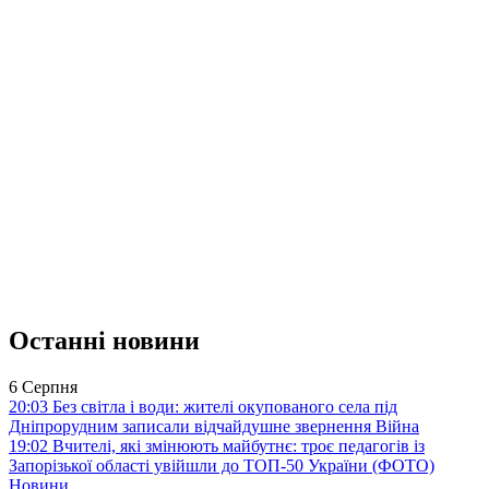
Останні новини
6 Серпня
20:03
Без світла і води: жителі окупованого села під
Дніпрорудним записали відчайдушне звернення
Війна
19:02
Вчителі, які змінюють майбутнє: троє педагогів із
Запорізької області увійшли до ТОП-50 України (ФОТО)
Новини