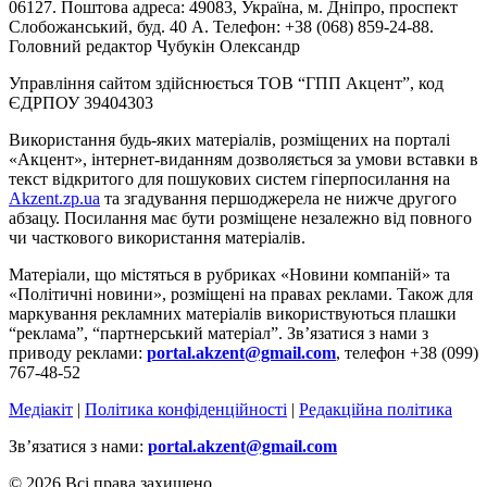
06127. Поштова адреса: 49083, Україна, м. Дніпро, проспект
Слобожанський, буд. 40 А. Телефон: +38 (068) 859-24-88.
Головний редактор Чубукін Олександр
Управління сайтом здійснюється ТОВ “ГПП Акцент”, код
ЄДРПОУ 39404303
Використання будь-яких матеріалів, розміщених на порталі
«Акцент», інтернет-виданням дозволяється за умови вставки в
текст відкритого для пошукових систем гіперпосилання на
Akzent.zp.ua
та згадування першоджерела не нижче другого
абзацу. Посилання має бути розміщене незалежно від повного
чи часткового використання матеріалів.
Матеріали, що містяться в рубриках «Новини компаній» та
«Політичні новини», розміщені на правах реклами. Також для
маркування рекламних матеріалів використвуються плашки
“реклама”, “партнерський матеріал”. Зв’язатися з нами з
приводу реклами:
portal.akzent@gmail.com
, телефон +38 (099)
767-48-52
Медіакіт
|
Політика конфіденційності
|
Редакційна політика
Зв’язатися з нами:
portal.akzent@gmail.com
© 2026 Всі права захищено