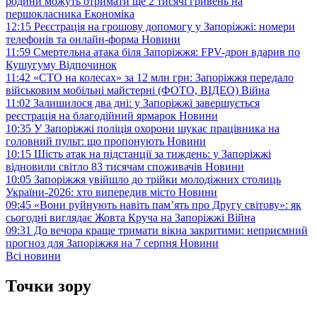
родини можуть отримати ще 2 тисячі гривень на
першокласника
Економіка
12:15
Реєстрація на грошову допомогу у Запоріжжі: номери
телефонів та онлайн-форма
Новини
11:59
Смертельна атака біля Запоріжжя: FPV-дрон вдарив по
Кушугуму
Відпочинок
11:42
«СТО на колесах» за 12 млн грн: Запоріжжя передало
військовим мобільні майстерні (ФОТО, ВІДЕО)
Війна
11:02
Залишилося два дні: у Запоріжжі завершується
реєстрація на благодійний ярмарок
Новини
10:35
У Запоріжжі поліція охорони шукає працівника на
головний пульт: що пропонують
Новини
10:15
Шість атак на підстанції за тиждень: у Запоріжжі
відновили світло 83 тисячам споживачів
Новини
10:05
Запоріжжя увійшло до трійки молодіжних столиць
України-2026: хто випередив місто
Новини
09:45
«Вони руйнують навіть пам’ять про Другу світову»: як
сьогодні виглядає Жовта Круча на Запоріжжі
Війна
09:31
До вечора краще тримати вікна закритими: неприємний
прогноз для Запоріжжя на 7 серпня
Новини
Всі новини
Точки зору