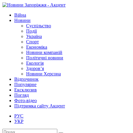
Війна
Новини
Суспільство
Події
Україна
Спорт
Економіка
Новини компаній
Політичні новини
Екологія
Здоров’я
Новини Херсона
Відпочинок
Популярне
Ексклюзив
Погляд
Фото-відео
Підтримка сайту Акцент
РУС
УКР