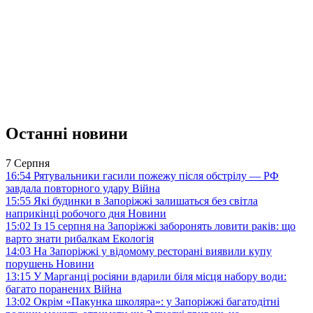
Останні новини
7 Серпня
16:54
Рятувальники гасили пожежу після обстрілу — РФ
завдала повторного удару
Війна
15:55
Які будинки в Запоріжжі залишаться без світла
наприкінці робочого дня
Новини
15:02
Із 15 серпня на Запоріжжі заборонять ловити раків: що
варто знати рибалкам
Екологія
14:03
На Запоріжжі у відомому ресторані виявили купу
порушень
Новини
13:15
У Марганці росіяни вдарили біля місця набору води:
багато поранених
Війна
13:02
Окрім «Пакунка школяра»: у Запоріжжі багатодітні