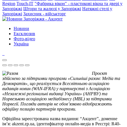
Region
Touch-IT
"Фабрика вікон" - пластикові вікна та двері у
Запоріжжі
Штори та жалюзі у Запоріжжі
Натяжні стелі у
Запоріжжі
Захисник - військторг
Новини
Ексклюзив
Фото-відео
Україна
Проєкт
здійснено за підтримки програми «Сильніші разом: Медіа та
Демократія», що реалізується Всесвітньою асоціацією
видавців новин (WAN-IFRA) у партнерстві з Асоціацією
«Незалежні регіональні видавці України» (АНРВУ) та
Норвезькою асоціацією медіабізнесу (MBL) за підтримки
Норвегії. Погляди авторів не обов’язково відображають
офіційну позицію партнерів програми.
Офіційна зареєстрована назва видання: “Акцент”, доменне
ім’я: akzent.zp.ua, ідентифікатор онлайн-медіа в Реєстрі: R40-