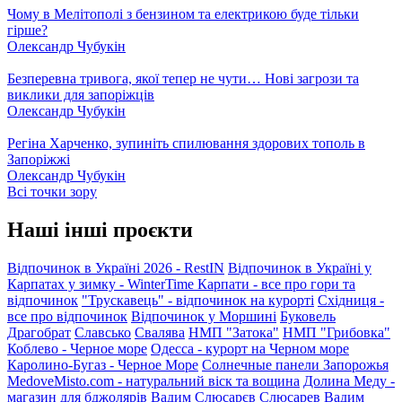
Чому в Мелітополі з бензином та електрикою буде тільки
гірше?
Олександр Чубукін
Безперевна тривога, якої тепер не чути… Нові загрози та
виклики для запоріжців
Олександр Чубукін
Регіна Харченко, зупиніть спилювання здорових тополь в
Запоріжжі
Олександр Чубукін
Всі точки зору
Наші інші проєкти
Відпочинок в Україні 2026 - RestIN
Відпочинок в Україні у
Карпатах у зимку - WinterTime
Карпати - все про гори та
відпочинок
"Трускавець" - відпочинок на курорті
Східниця -
все про відпочинок
Відпочинок у Моршині
Буковель
Драгобрат
Славсько
Свалява
НМП "Затока"
НМП "Грибовка"
Коблево - Черное море
Одесса - курорт на Черном море
Каролино-Бугаз - Черное Море
Солнечные панели Запорожья
MedoveMisto.com - натуральний віск та вощина
Долина Меду -
магазин для бджолярів
Вадим Слюсарєв
Слюсарев Вадим