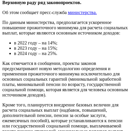
Верховную раду ряд законопроектов.
Об этом сообщает пресс-служба
министерства.
По данным министерства, предполагается ускоренное
повышение прожиточного минимума для расчета социальных
выплат, которые являются основным источником доходов:
в 2022 году – на 14%;
в 2023 году – на 15%;
в 2024 году – на 25%.
Как отмечается в сообщении, проекты законов
предусматривают новую методологию определения и
применения прожиточного минимума исключительно для
основных социальных гарантий (минимальной заработной
платы, минимальной пенсии по возрасту, государственной
социальной помощи, которая является для человека основным
источником доходов).
Кроме того, планируется внедрение базовых величин для
расчета социальных выплат (надбавок, повышений,
дополнительной пенсии, пенсии за особые заслуги,
ежемесячных пособий), которые устанавливаются к пенсии
или государственной социальной помощи, выплачиваемой