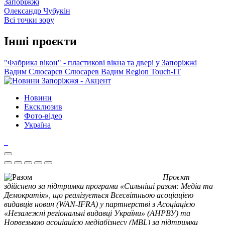
Запоріжжі
Олександр Чубукін
Всі точки зору
Інші проєкти
"Фабрика вікон" - пластикові вікна та двері у Запоріжжі
Вадим Слюсарєв
Слюсарев Вадим
Region
Touch-IT
Новини
Ексклюзив
Фото-відео
Україна
Проєкт
здійснено за підтримки програми «Сильніші разом: Медіа та
Демократія», що реалізується Всесвітньою асоціацією
видавців новин (WAN-IFRA) у партнерстві з Асоціацією
«Незалежні регіональні видавці України» (АНРВУ) та
Норвезькою асоціацією медіабізнесу (MBL) за підтримки