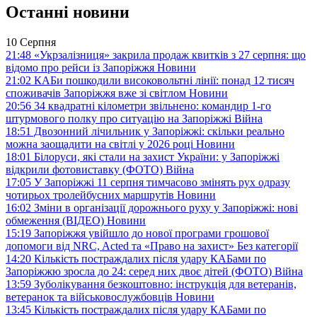
Останні новини
10 Серпня
21:48
«Укрзалізниця» закрила продаж квитків з 27 серпня: що
відомо про рейси із Запоріжжя
Новини
21:02
КАБи пошкодили високовольтні лінії: понад 12 тисяч
споживачів Запоріжжя вже зі світлом
Новини
20:56
34 квадратні кілометри звільнено: командир 1-го
штурмового полку про ситуацію на Запоріжжі
Війна
18:51
Двозонний лічильник у Запоріжжі: скільки реально
можна заощадити на світлі у 2026 році
Новини
18:01
Білоруси, які стали на захист України: у Запоріжжі
відкрили фотовиставку (ФОТО)
Війна
17:05
У Запоріжжі 11 серпня тимчасово змінять рух одразу
чотирьох тролейбусних маршрутів
Новини
16:02
Зміни в організації дорожнього руху у Запоріжжі: нові
обмеження (ВІДЕО)
Новини
15:19
Запоріжжя увійшло до нової програми грошової
допомоги від NRC, Acted та «Право на захист»
Без категорії
14:20
Кількість постраждалих після удару КАБами по
Запоріжжю зросла до 24: серед них двоє дітей (ФОТО)
Війна
13:59
Зуболікування безкоштовно: інструкція для ветеранів,
ветеранок та військовослужбовців
Новини
13:45
Кількість постраждалих після удару КАБами по