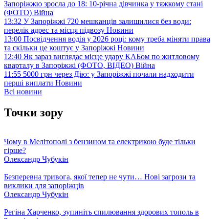
Запоріжжю зросла до 18: 10-річна дівчинка у тяжкому стані
(ФОТО)
Війна
13:32
У Запоріжжі 720 мешканців залишилися без води:
перелік адрес та місця підвозу
Новини
13:00
Посвідчення водія у 2026 році: кому треба міняти права
та скільки це коштує у Запоріжжі
Новини
12:40
Як зараз виглядає місце удару КАБом по житловому
кварталу в Запоріжжі (ФОТО, ВІДЕО)
Війна
11:55
5000 грн через Дію: у Запоріжжі почали надходити
перші виплати
Новини
Всі новини
Точки зору
Чому в Мелітополі з бензином та електрикою буде тільки
гірше?
Олександр Чубукін
Безперевна тривога, якої тепер не чути… Нові загрози та
виклики для запоріжців
Олександр Чубукін
Регіна Харченко, зупиніть спилювання здорових тополь в