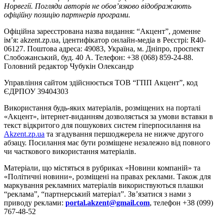
Норвегії. Погляди авторів не обов’язково відображають
офіційну позицію партнерів програми.
Офіційна зареєстрована назва видання: “Акцент”, доменне
ім’я: akzent.zp.ua, ідентифікатор онлайн-медіа в Реєстрі: R40-
06127. Поштова адреса: 49083, Україна, м. Дніпро, проспект
Слобожанський, буд. 40 А. Телефон: +38 (068) 859-24-88.
Головний редактор Чубукін Олександр
Управління сайтом здійснюється ТОВ “ГПП Акцент”, код
ЄДРПОУ 39404303
Використання будь-яких матеріалів, розміщених на порталі
«Акцент», інтернет-виданням дозволяється за умови вставки в
текст відкритого для пошукових систем гіперпосилання на
Akzent.zp.ua
та згадування першоджерела не нижче другого
абзацу. Посилання має бути розміщене незалежно від повного
чи часткового використання матеріалів.
Матеріали, що містяться в рубриках «Новини компаній» та
«Політичні новини», розміщені на правах реклами. Також для
маркування рекламних матеріалів використвуються плашки
“реклама”, “партнерський матеріал”. Зв’язатися з нами з
приводу реклами:
portal.akzent@gmail.com
, телефон +38 (099)
767-48-52