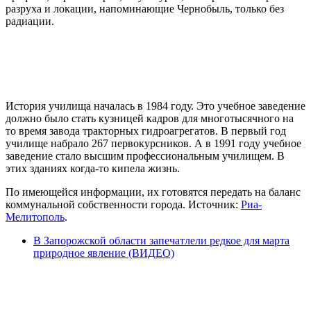
разруха и локации, напоминающие Чернобыль, только без
радиации.
История училища началась в 1984 году. Это учебное заведение
должно было стать кузницей кадров для многотысячного на
то время завода тракторных гидроагрегатов. В первый год
училище набрало 267 первокурсников. А в 1991 году учебное
заведение стало высшим профессиональным училищем. В
этих зданиях когда-то кипела жизнь.
По имеющейся информации, их готовятся передать на баланс
коммунальной собственности города. Источник:
Риа-
Мелитополь
.
В Запорожской области запечатлели редкое для марта
природное явление (ВИДЕО)