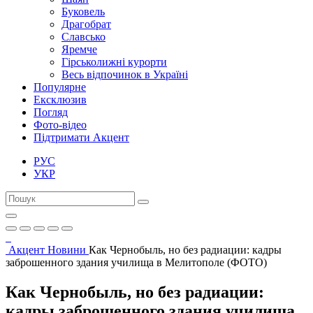
Буковель
Драгобрат
Славсько
Яремче
Гірськолижні курорти
Весь відпочинок в Україні
Популярне
Ексклюзив
Погляд
Фото-відео
Підтримати Акцент
РУС
УКР
Акцент
Новини
Как Чернобыль, но без радиации: кадры
заброшенного здания училища в Мелитополе (ФОТО)
Как Чернобыль, но без радиации:
кадры заброшенного здания училища