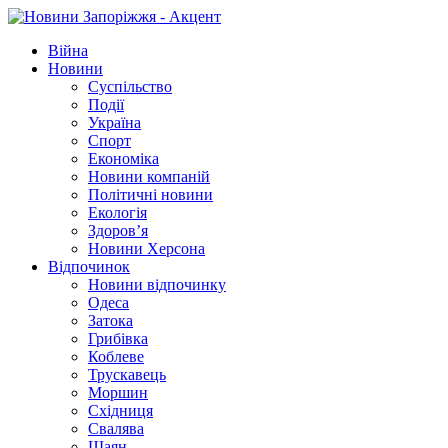
Війна
Новини
Суспільство
Події
Україна
Спорт
Економіка
Новини компаній
Політичні новини
Екологія
Здоров’я
Новини Херсона
Відпочинок
Новини відпочинку
Одеса
Затока
Грибівка
Коблеве
Трускавець
Моршин
Східниця
Свалява
Шаян