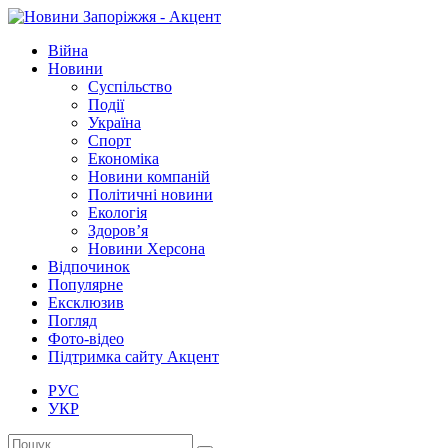
Війна
Новини
Суспільство
Події
Україна
Спорт
Економіка
Новини компаній
Політичні новини
Екологія
Здоров’я
Новини Херсона
Відпочинок
Популярне
Ексклюзив
Погляд
Фото-відео
Підтримка сайту Акцент
РУС
УКР