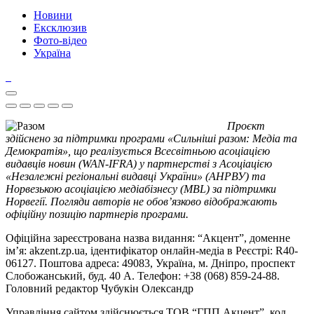
Новини
Ексклюзив
Фото-відео
Україна
Проєкт
здійснено за підтримки програми «Сильніші разом: Медіа та
Демократія», що реалізується Всесвітньою асоціацією
видавців новин (WAN-IFRA) у партнерстві з Асоціацією
«Незалежні регіональні видавці України» (АНРВУ) та
Норвезькою асоціацією медіабізнесу (MBL) за підтримки
Норвегії. Погляди авторів не обов’язково відображають
офіційну позицію партнерів програми.
Офіційна зареєстрована назва видання: “Акцент”, доменне
ім’я: akzent.zp.ua, ідентифікатор онлайн-медіа в Реєстрі: R40-
06127. Поштова адреса: 49083, Україна, м. Дніпро, проспект
Слобожанський, буд. 40 А. Телефон: +38 (068) 859-24-88.
Головний редактор Чубукін Олександр
Управління сайтом здійснюється ТОВ “ГПП Акцент”, код