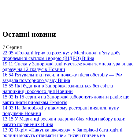
Останні новини
7 Серпня
22:05
«Голодні ігри» за розетку: у Мелітополі п’яту добу
проблеми зі світлом і водою (ВІДЕО)
Війна
19:11
Спека у Запоріжжі закінчується: коли температура впаде
одразу на 12 градусів
Новини
16:54
Рятувальники гасили пожежу після обстрілу — РФ
завдала повторного удару
Війна
15:55
Які будинки в Запоріжжі залишаться без світла
наприкінці робочого дня
Новини
15:02
Із 15 серпня на Запоріжжі заборонять ловити раків: що
варто знати рибалкам
Екологія
14:03
На Запоріжжі у відомому ресторані виявили купу
порушень
Новини
13:15
У Марганці росіяни вдарили біля місця набору води:
багато поранених
Війна
13:02
Окрім «Пакунка школяра»: у Запоріжжі багатодітні
родини можуть отримати ще 2 тисячі гривень на