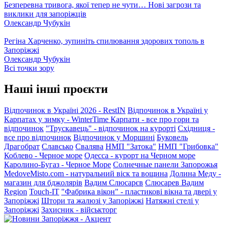
Безперевна тривога, якої тепер не чути… Нові загрози та
виклики для запоріжців
Олександр Чубукін
Регіна Харченко, зупиніть спилювання здорових тополь в
Запоріжжі
Олександр Чубукін
Всі точки зору
Наші інші проєкти
Відпочинок в Україні 2026 - RestIN
Відпочинок в Україні у
Карпатах у зимку - WinterTime
Карпати - все про гори та
відпочинок
"Трускавець" - відпочинок на курорті
Східниця -
все про відпочинок
Відпочинок у Моршині
Буковель
Драгобрат
Славсько
Свалява
НМП "Затока"
НМП "Грибовка"
Коблево - Черное море
Одесса - курорт на Черном море
Каролино-Бугаз - Черное Море
Солнечные панели Запорожья
MedoveMisto.com - натуральний віск та вощина
Долина Меду -
магазин для бджолярів
Вадим Слюсарєв
Слюсарев Вадим
Region
Touch-IT
"Фабрика вікон" - пластикові вікна та двері у
Запоріжжі
Штори та жалюзі у Запоріжжі
Натяжні стелі у
Запоріжжі
Захисник - військторг