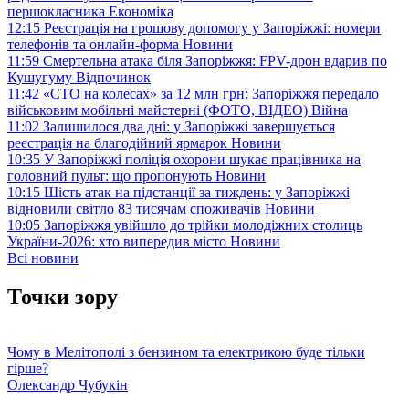
першокласника
Економіка
12:15
Реєстрація на грошову допомогу у Запоріжжі: номери
телефонів та онлайн-форма
Новини
11:59
Смертельна атака біля Запоріжжя: FPV-дрон вдарив по
Кушугуму
Відпочинок
11:42
«СТО на колесах» за 12 млн грн: Запоріжжя передало
військовим мобільні майстерні (ФОТО, ВІДЕО)
Війна
11:02
Залишилося два дні: у Запоріжжі завершується
реєстрація на благодійний ярмарок
Новини
10:35
У Запоріжжі поліція охорони шукає працівника на
головний пульт: що пропонують
Новини
10:15
Шість атак на підстанції за тиждень: у Запоріжжі
відновили світло 83 тисячам споживачів
Новини
10:05
Запоріжжя увійшло до трійки молодіжних столиць
України-2026: хто випередив місто
Новини
Всі новини
Точки зору
Чому в Мелітополі з бензином та електрикою буде тільки
гірше?
Олександр Чубукін