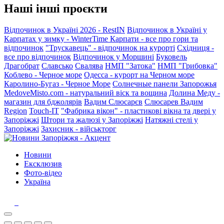
Наші інші проєкти
Відпочинок в Україні 2026 - RestIN
Відпочинок в Україні у
Карпатах у зимку - WinterTime
Карпати - все про гори та
відпочинок
"Трускавець" - відпочинок на курорті
Східниця -
все про відпочинок
Відпочинок у Моршині
Буковель
Драгобрат
Славсько
Свалява
НМП "Затока"
НМП "Грибовка"
Коблево - Черное море
Одесса - курорт на Черном море
Каролино-Бугаз - Черное Море
Солнечные панели Запорожья
MedoveMisto.com - натуральний віск та вощина
Долина Меду -
магазин для бджолярів
Вадим Слюсарєв
Слюсарев Вадим
Region
Touch-IT
"Фабрика вікон" - пластикові вікна та двері у
Запоріжжі
Штори та жалюзі у Запоріжжі
Натяжні стелі у
Запоріжжі
Захисник - військторг
Новини
Ексклюзив
Фото-відео
Україна