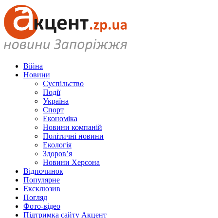
Війна
Новини
Суспільство
Події
Україна
Спорт
Економіка
Новини компаній
Політичні новини
Екологія
Здоров’я
Новини Херсона
Відпочинок
Популярне
Ексклюзив
Погляд
Фото-відео
Підтримка сайту Акцент