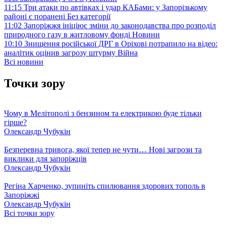
11:15
Три атаки по автівках і удар КАБами: у Запорізькому
районі є поранені
Без категорії
11:02
Запоріжжя ініціює зміни до законодавства про розподіл
природного газу в житловому фонді
Новини
10:10
Знищення російської ДРГ в Оріхові потрапило на відео:
аналітик оцінив загрозу штурму
Війна
Всі новини
Точки зору
Чому в Мелітополі з бензином та електрикою буде тільки
гірше?
Олександр Чубукін
Безперевна тривога, якої тепер не чути… Нові загрози та
виклики для запоріжців
Олександр Чубукін
Регіна Харченко, зупиніть спилювання здорових тополь в
Запоріжжі
Олександр Чубукін
Всі точки зору