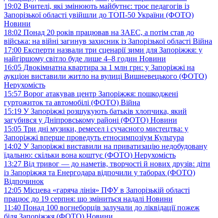
19:02
Вчителі, які змінюють майбутнє: троє педагогів із
Запорізької області увійшли до ТОП-50 України (ФОТО)
Новини
18:02
Понад 20 років працював на ЗАЕС, а потім став до
війська: на війні загинув захисник із Запорізької області
Війна
17:00
Експерти назвали три сценарії зими для Запоріжжя: у
найгіршому світло буде лише 4–8 годин
Новини
16:05
Двокімнатна квартира за 1 млн грн: у Запоріжжі на
аукціон виставили житло на вулиці Вишневецького (ФОТО)
Нерухомість
15:57
Ворог атакував центр Запоріжжя: пошкоджені
гуртожиток та автомобілі (ФОТО)
Війна
15:19
У Запоріжжі розшукують батьків хлопчика, який
загубився у Дніпровському районі (ФОТО)
Новини
15:05
Три дні музики, ремесел і сучасного мистецтва: у
Запоріжжі вперше проведуть етносимпозіум
Культура
14:02
У Запоріжжі виставили на приватизацію недобудовану
їдальню: скільки вона коштує (ФОТО)
Нерухомість
13:27
Від тривог — до наметів, творчості й нових друзів: діти
із Запоріжжя та Енергодара відпочили у таборах (ФОТО)
Відпочинок
12:05
Місцева «гаряча лінія» ПФУ в Запорізькій області
працює до 19 серпня: що зміниться надалі
Новини
11:40
Понад 100 вогнеборців залучали до ліквідації пожеж
біля Запоріжжя (ФОТО)
Новини