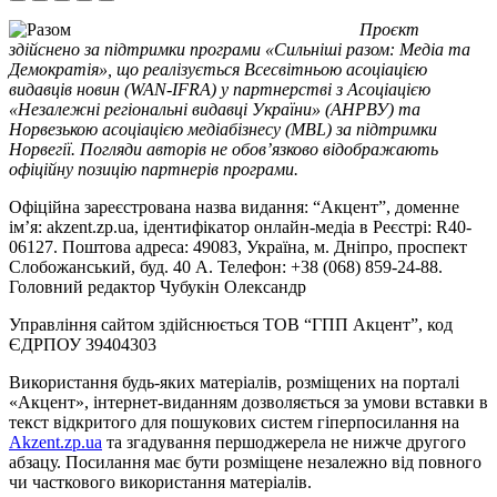
Проєкт
здійснено за підтримки програми «Сильніші разом: Медіа та
Демократія», що реалізується Всесвітньою асоціацією
видавців новин (WAN-IFRA) у партнерстві з Асоціацією
«Незалежні регіональні видавці України» (АНРВУ) та
Норвезькою асоціацією медіабізнесу (MBL) за підтримки
Норвегії. Погляди авторів не обов’язково відображають
офіційну позицію партнерів програми.
Офіційна зареєстрована назва видання: “Акцент”, доменне
ім’я: akzent.zp.ua, ідентифікатор онлайн-медіа в Реєстрі: R40-
06127. Поштова адреса: 49083, Україна, м. Дніпро, проспект
Слобожанський, буд. 40 А. Телефон: +38 (068) 859-24-88.
Головний редактор Чубукін Олександр
Управління сайтом здійснюється ТОВ “ГПП Акцент”, код
ЄДРПОУ 39404303
Використання будь-яких матеріалів, розміщених на порталі
«Акцент», інтернет-виданням дозволяється за умови вставки в
текст відкритого для пошукових систем гіперпосилання на
Akzent.zp.ua
та згадування першоджерела не нижче другого
абзацу. Посилання має бути розміщене незалежно від повного
чи часткового використання матеріалів.