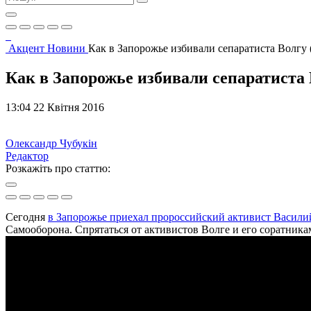
Акцент
Новини
Как в Запорожье избивали сепаратиста Волгу 
Как в Запорожье избивали сепаратиста 
13:04 22 Квітня 2016
Олександр Чубукін
Редактор
Розкажіть про статтю:
Сегодня
в Запорожье приехал пророссийский активист Васили
Самооборона. Спрятаться от активистов Волге и его соратникам