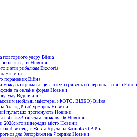
а повторного удару
Війна
і робочого дня
Новини
арто знати рибалкам
Екологія
ень
Новини
ато поранених
Війна
ни можуть отримати ще 2 тисячі гривень на першокласника
Еконо
лефонів та онлайн-форма
Новини
Кушугуму
Відпочинок
йськовим мобільні майстерні (ФОТО, ВІДЕО)
Війна
 на благодійний ярмарок
Новини
ний пульт: що пропонують
Новини
ли світло 83 тисячам споживачів
Новини
и-2026: хто випередив місто
Новини
ьогодні виглядає Жовта Круча на Запоріжжі
Війна
рогноз для Запоріжжя на 7 серпня
Новини