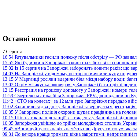
Останні новини
7 Серпня
16:54
Рятувальники гасили пожежу після обстрілу — РФ завдал
15:55
Які будинки в Запоріжжі залишаться без світла наприкінц
15:02
Із 15 серпня на Запоріжжі заборонять ловити раків: що в
14:03
На Запоріжжі у відомому ресторані виявили купу поруш
13:15
У Марганці росіяни вдарили біля місця набору води: баг
13:02
Окрім «Пакунка школяра»: у Запоріжжі багатодітні роди
12:15
Реєстрація на грошову допомогу у Запоріжжі: номери те
11:59
Смертельна атака біля Запоріжжя: FPV-дрон вдарив по 
11:42
«СТО на колесах» за 12 млн грн: Запоріжжя передало ві
11:02
Залишилося два дні: у Запоріжжі завершується реєстрація
10:35
У Запоріжжі поліція охорони шукає працівника на голов
10:15
Шість атак на підстанції за тиждень: у Запоріжжі віднови
10:05
Запоріжжя увійшло до трійки молодіжних столиць Україн
09:45
«Вони руйнують навіть пам’ять про Другу світову»: як с
09:31
До вечора краще тримати вікна закритими: неприємний п