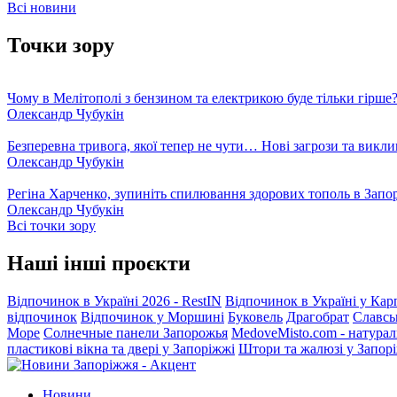
Всі новини
Точки зору
Чому в Мелітополі з бензином та електрикою буде тільки гірше
Олександр Чубукін
Безперевна тривога, якої тепер не чути… Нові загрози та викли
Олександр Чубукін
Регіна Харченко, зупиніть спилювання здорових тополь в Запо
Олександр Чубукін
Всі точки зору
Наші інші проєкти
Відпочинок в Україні 2026 - RestIN
Відпочинок в Україні у Кар
відпочинок
Відпочинок у Моршині
Буковель
Драгобрат
Славсь
Море
Солнечные панели Запорожья
MedoveMisto.com - натурал
пластикові вікна та двері у Запоріжжі
Штори та жалюзі у Запор
Новини