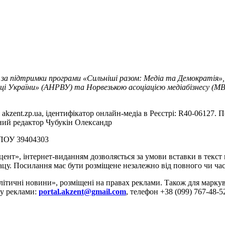
 за підтримки програми «Сильніші разом: Медіа та Демократія»,
ці України» (АНРВУ) та Норвезькою асоціацією медіабізнесу (MBL
akzent.zp.ua, ідентифікатор онлайн-медіа в Реєстрі: R40-06127. П
вний редактор Чубукін Олександр
РПОУ 39404303
цент», інтернет-виданням дозволяється за умови вставки в текс
цу. Посилання має бути розміщене незалежно від повного чи час
літичні новини», розміщені на правах реклами. Також для марк
ду реклами:
portal.akzent@gmail.com
, телефон +38 (099) 767-48-5