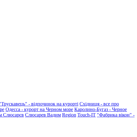
"Трускавець" - відпочинок на курорті
Східниця - все про
ре
Одесса - курорт на Черном море
Каролино-Бугаз - Черное
м Слюсарєв
Слюсарев Вадим
Region
Touch-IT
"Фабрика вікон" -