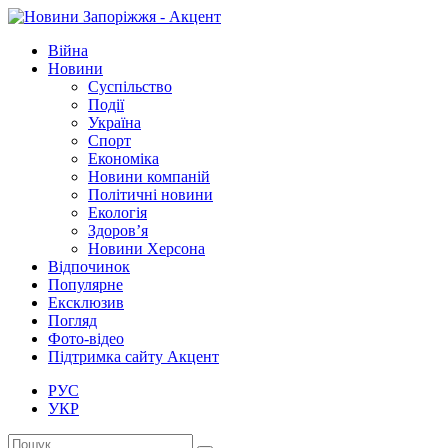
Війна
Новини
Суспільство
Події
Україна
Спорт
Економіка
Новини компаній
Політичні новини
Екологія
Здоров’я
Новини Херсона
Відпочинок
Популярне
Ексклюзив
Погляд
Фото-відео
Підтримка сайту Акцент
РУС
УКР