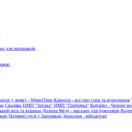
?
ки для запоріжців
ріжжі
патах у зимку - WinterTime
Карпати - все про гори та відпочинок
ко
Свалява
НМП "Затока"
НМП "Грибовка"
Коблево - Черное мо
ьний віск та вощина
Долина Меду - магазин для бджолярів
Вади
іжжі
Натяжні стелі у Запоріжжі
Захисник - військторг