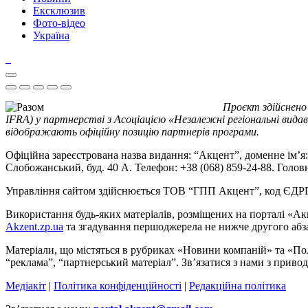
Ексклюзив
Фото-відео
Україна
Проєкт здійснено
IFRA) у партнерстві з Асоціацією «Незалежні регіональні видав
відображають офіційну позицію партнерів програми.
Офіційна зареєстрована назва видання: “Акцент”, доменне ім’я: 
Слобожанський, буд. 40 А. Телефон: +38 (068) 859-24-88. Голо
Управління сайтом здійснюється ТОВ “ГПП Акцент”, код ЄД
Використання будь-яких матеріалів, розміщених на порталі «Ак
Akzent.zp.ua
та згадування першоджерела не нижче другого абза
Матеріали, що містяться в рубриках «Новини компаній» та «По
“реклама”, “партнерський матеріал”. Зв’язатися з нами з приво
Медіакіт
|
Політика конфіденційності
|
Редакційна політика