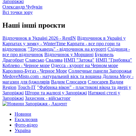
Запоріжжі
Олександр Чубукін
Всі точки зору
Наші інші проєкти
Відпочинок в Україні 2026 - RestIN
Відпочинок в Україні у
Карпатах у зимку - WinterTime
Карпати - все про гори та
відпочинок
"Трускавець" - відпочинок на курорті
Східниця -
все про відпочинок
Відпочинок у Моршині
Буковель
Драгобрат
Славсько
Свалява
НМП "Затока"
НМП "Грибовка"
Коблево - Черное море
Одесса - курорт на Черном море
Каролино-Бугаз - Черное Море
Солнечные панели Запорожья
MedoveMisto.com - натуральний віск та вощина
Долина Меду -
магазин для бджолярів
Вадим Слюсарєв
Слюсарев Вадим
Region
Touch-IT
"Фабрика вікон" - пластикові вікна та двері у
Запоріжжі
Штори та жалюзі у Запоріжжі
Натяжні стелі у
Запоріжжі
Захисник - військторг
Новини
Ексклюзив
Фото-відео
Україна