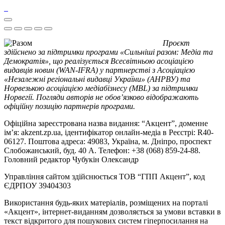
Проєкт
здійснено за підтримки програми «Сильніші разом: Медіа та
Демократія», що реалізується Всесвітньою асоціацією
видавців новин (WAN-IFRA) у партнерстві з Асоціацією
«Незалежні регіональні видавці України» (АНРВУ) та
Норвезькою асоціацією медіабізнесу (MBL) за підтримки
Норвегії. Погляди авторів не обов’язково відображають
офіційну позицію партнерів програми.
Офіційна зареєстрована назва видання: “Акцент”, доменне
ім’я: akzent.zp.ua, ідентифікатор онлайн-медіа в Реєстрі: R40-
06127. Поштова адреса: 49083, Україна, м. Дніпро, проспект
Слобожанський, буд. 40 А. Телефон: +38 (068) 859-24-88.
Головний редактор Чубукін Олександр
Управління сайтом здійснюється ТОВ “ГПП Акцент”, код
ЄДРПОУ 39404303
Використання будь-яких матеріалів, розміщених на порталі
«Акцент», інтернет-виданням дозволяється за умови вставки в
текст відкритого для пошукових систем гіперпосилання на