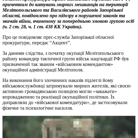
причетним до катувань мирних мешканців на території
Мелітопольського та Василівського районів Запорізької
області, повідомлено про підозру в порушенні законів та
звичаїв війни, вчиненому за попередньою змовою групою осіб
(ч. 2 ст. 28, ч. 1 ст. 438 КК України).
Про це повідомляє прес-служба Запорізької обласної
прокуратури, передає “Акцент”.
За даними слідства, з початку окупації Мелітопольського
району командир тактичної групи військ нацгвардії РФ був
призначений так званим «військовим комендантом»
окупаційної адміністрації Мелітополя.
На виконання його злочинних наказів підлеглі йому
військовослужбовці затримували мирних жителів, які своєю
активною громадянською позицією могли «заважати»
впровадженню та реалізації окупаційної політики. Їх
доправляли до «військової комендатури», де застосовували
фізичне та психологічне насилля.