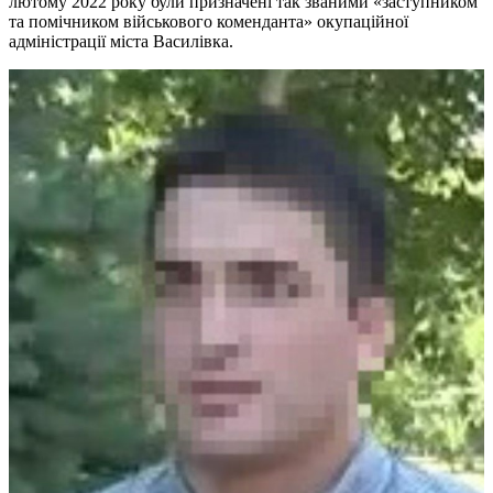
лютому 2022 року були призначені так званими «заступником
та помічником військового коменданта» окупаційної
адміністрації міста Василівка.