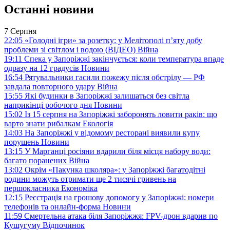
Останні новини
7 Серпня
22:05
«Голодні ігри» за розетку: у Мелітополі п’яту добу
проблеми зі світлом і водою (ВІДЕО)
Війна
19:11
Спека у Запоріжжі закінчується: коли температура впаде
одразу на 12 градусів
Новини
16:54
Рятувальники гасили пожежу після обстрілу — РФ
завдала повторного удару
Війна
15:55
Які будинки в Запоріжжі залишаться без світла
наприкінці робочого дня
Новини
15:02
Із 15 серпня на Запоріжжі заборонять ловити раків: що
варто знати рибалкам
Екологія
14:03
На Запоріжжі у відомому ресторані виявили купу
порушень
Новини
13:15
У Марганці росіяни вдарили біля місця набору води:
багато поранених
Війна
13:02
Окрім «Пакунка школяра»: у Запоріжжі багатодітні
родини можуть отримати ще 2 тисячі гривень на
першокласника
Економіка
12:15
Реєстрація на грошову допомогу у Запоріжжі: номери
телефонів та онлайн-форма
Новини
11:59
Смертельна атака біля Запоріжжя: FPV-дрон вдарив по
Кушугуму
Відпочинок