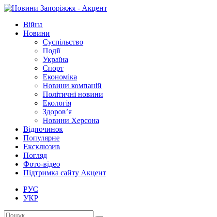
Війна
Новини
Суспільство
Події
Україна
Спорт
Економіка
Новини компаній
Політичні новини
Екологія
Здоров’я
Новини Херсона
Відпочинок
Популярне
Ексклюзив
Погляд
Фото-відео
Підтримка сайту Акцент
РУС
УКР