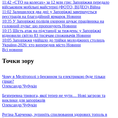
11:42
«СТО на колесах» за 12 млн грн: Запоріжжя передало
військовим мобільні майстерні (ФОТО, ВІДЕО)
Війна
11:02
Залишилося два дні: у Запоріжжі завершується
реєстрація на благодійний ярмарок
Новини
10:35
У Запоріжжі поліція охорони шукає працівника на
головний пульт: що пропонують
Новини
10:15
Шість атак на підстанції за тиждень: у Запоріжжі
відновили світло 83 тисячам споживачів
Новини
10:05
Запоріжжя увійшло до трійки молодіжних столиць
України-2026: хто випередив місто
Новини
Всі новини
Точки зору
Чому в Мелітополі з бензином та електрикою буде тільки
гірше?
Олександр Чубукін
Безперевна тривога, якої тепер не чути… Нові загрози та
виклики для запоріжців
Олександр Чубукін
Регіна Харченко, зупиніть спилювання здорових тополь в