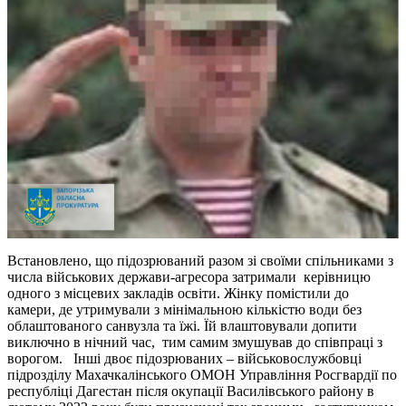
Встановлено, що підозрюваний разом зі своїми спільниками з
числа військових держави-агресора затримали керівницю
одного з місцевих закладів освіти. Жінку помістили до
камери, де утримували з мінімальною кількістю води без
облаштованого санвузла та їжі. Їй влаштовували допити
виключно в нічний час, тим самим змушував до співпраці з
ворогом. Інші двоє підозрюваних – військовослужбовці
підрозділу Махачкалінського ОМОН Управління Росгвардії по
республіці Дагестан після окупації Василівського району в