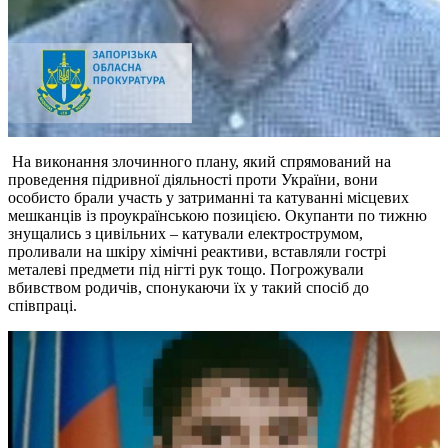
На виконання злочинного плану, який спрямований на
проведення підривної діяльності проти України, вони
особисто брали участь у затриманні та катуванні місцевих
мешканців із проукраїнською позицією. Окупанти по тижню
знущались з цивільних – катували електрострумом,
проливали на шкіру хімічні реактиви, вставляли гострі
металеві предмети під нігті рук тощо. Погрожували
вбивством родичів, спонукаючи їх у такий спосіб до
співпраці.