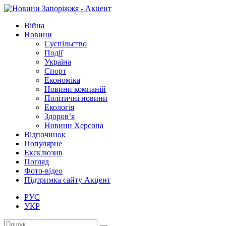
Війна
Новини
Суспільство
Події
Україна
Спорт
Економіка
Новини компаній
Політичні новини
Екологія
Здоров’я
Новини Херсона
Відпочинок
Популярне
Ексклюзив
Погляд
Фото-відео
Підтримка сайту Акцент
РУС
УКР