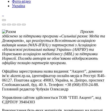
Фото-відео
Україна
Проєкт
здійснено за підтримки програми «Сильніші разом: Медіа та
Демократія», що реалізується Всесвітньою асоціацією
видавців новин (WAN-IFRA) у партнерстві з Асоціацією
«Незалежні регіональні видавці України» (АНРВУ) та
Норвезькою асоціацією медіабізнесу (MBL) за підтримки
Норвегії. Погляди авторів не обов’язково відображають
офіційну позицію партнерів програми.
Офіційна зареєстрована назва видання: “Акцент”, доменне
ім’я: akzent.zp.ua, ідентифікатор онлайн-медіа в Реєстрі: R40-
06127. Поштова адреса: 49083, Україна, м. Дніпро, проспект
Слобожанський, буд. 40 А. Телефон: +38 (068) 859-24-88.
Головний редактор Чубукін Олександр
Управління сайтом здійснюється ТОВ “ГПП Акцент”, код
ЄДРПОУ 39404303
Використання будь-яких матеріалів, розміщених на порталі