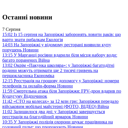
Останні новини
7 Серпня
15:02
Із 15 серпня на Запоріжжі заборонять ловити раків: що
варто знати рибалкам
Екологія
14:03
На Запоріжжі у відомому ресторані виявили купу
порушень
Новини
13:15
У Марганці росіяни вдарили біля місця набору води:
багато поранених
Війна
13:02
Окрім «Пакунка школяра»: у Запоріжжі багатодітні
родини можуть отримати ще 2 тисячі гривень на
першокласника
Економіка
12:15
Реєстрація на грошову допомогу у Запоріжжі: номери
телефонів та онлайн-форма
Новини
11:59
Смертельна атака біля Запоріжжя: FPV-дрон вдарив по
Кушугуму
Відпочинок
11:42
«СТО на колесах» за 12 млн грн: Запоріжжя передало
військовим мобільні майстерні (ФОТО, ВІДЕО)
Війна
11:02
Залишилося два дні: у Запоріжжі завершується
реєстрація на благодійний ярмарок
Новини
10:35
У Запоріжжі поліція охорони шукає працівника на
головний пульт: що пропонують
Новини