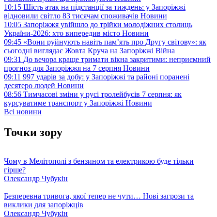
10:15
Шість атак на підстанції за тиждень: у Запоріжжі
відновили світло 83 тисячам споживачів
Новини
10:05
Запоріжжя увійшло до трійки молодіжних столиць
України-2026: хто випередив місто
Новини
09:45
«Вони руйнують навіть пам’ять про Другу світову»: як
сьогодні виглядає Жовта Круча на Запоріжжі
Війна
09:31
До вечора краще тримати вікна закритими: неприємний
прогноз для Запоріжжя на 7 серпня
Новини
09:11
997 ударів за добу: у Запоріжжі та районі поранені
десятеро людей
Новини
08:56
Тимчасові зміни у русі тролейбусів 7 серпня: як
курсуватиме транспорт у Запоріжжі
Новини
Всі новини
Точки зору
Чому в Мелітополі з бензином та електрикою буде тільки
гірше?
Олександр Чубукін
Безперевна тривога, якої тепер не чути… Нові загрози та
виклики для запоріжців
Олександр Чубукін