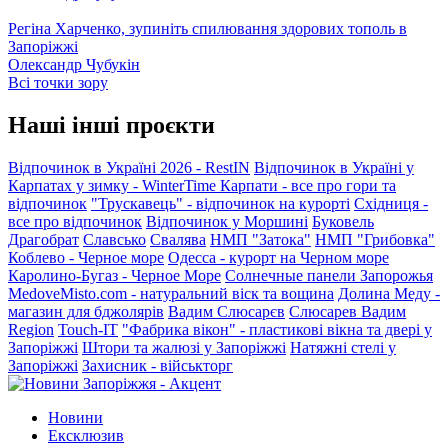
Регіна Харченко, зупиніть спилювання здорових тополь в
Запоріжжі
Олександр Чубукін
Всі точки зору
Наші інші проєкти
Відпочинок в Україні 2026 - RestIN
Відпочинок в Україні у
Карпатах у зимку - WinterTime
Карпати - все про гори та
відпочинок
"Трускавець" - відпочинок на курорті
Східниця -
все про відпочинок
Відпочинок у Моршині
Буковель
Драгобрат
Славсько
Свалява
НМП "Затока"
НМП "Грибовка"
Коблево - Черное море
Одесса - курорт на Черном море
Каролино-Бугаз - Черное Море
Солнечные панели Запорожья
MedoveMisto.com - натуральний віск та вощина
Долина Меду -
магазин для бджолярів
Вадим Слюсарєв
Слюсарев Вадим
Region
Touch-IT
"Фабрика вікон" - пластикові вікна та двері у
Запоріжжі
Штори та жалюзі у Запоріжжі
Натяжні стелі у
Запоріжжі
Захисник - військторг
Новини
Ексклюзив