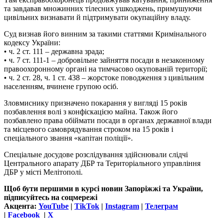
та завдавав множинних тілесних ушкоджень, примушуючи
цивільних визнавати й підтримувати окупаційну владу.
Суд визнав його винним за такими статтями Кримінального
кодексу України:
• ч. 2 ст. 111 – державна зрада;
• ч. 7 ст. 111-1 – добровільне зайняття посади в незаконному
правоохоронному органі на тимчасово окупованій території;
• ч. 2 ст. 28, ч. 1 ст. 438 – жорстоке поводження з цивільним
населенням, вчинене групою осіб.
Зловмиснику призначено покарання у вигляді 15 років
позбавлення волі з конфіскацією майна. Також його
позбавлено права обіймати посади в органах державної влади
та місцевого самоврядування строком на 15 років і
спеціального звання «капітан поліції».
Спеціальне досудове розслідування здійснювали слідчі
Центрального апарату ДБР та Територіального управління
ДБР у місті Мелітополі.
Щоб бути першими в курсі новин Запоріжжі та України,
підписуйтесь на соцмережі
Акцента:
YouTube
|
TikTok
|
Instagram
|
Телеграм
|
Facebook
|
Х