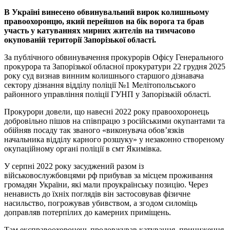
В Україні винесено обвинувальний вирок колишньому
правоохоронцю, який перейшов на бік ворога та брав
участь у катуваннях мирних жителів на тимчасово
окупованій території Запорізької області.
За публічного обвинувачення прокурорів Офісу Генерального
прокурора та Запорізької обласної прокуратури 22 грудня 2025
року суд визнав винним колишнього старшого дізнавача
сектору дізнання відділу поліції №1 Мелітопольського
районного управління поліції ГУНП у Запорізькій області.
Прокурори довели, що навесні 2022 року правоохоронець
добровільно пішов на співпрацю з російськими окупантами та
обійняв посаду так званого «виконувача обов’язків
начальника відділу карного розшуку» у незаконно створеному
окупаційному органі поліції в смт Якимівка.
У серпні 2022 року засуджений разом із
військовослужбовцями рф прибував за місцем проживання
громадян України, які мали проукраїнську позицію. Через
ненависть до їхніх поглядів він застосовував фізичне
насильство, погрожував убивством, а згодом силоміць
доправляв потерпілих до камерних приміщень.
Там експравоохоронець продовжував катування, приниження