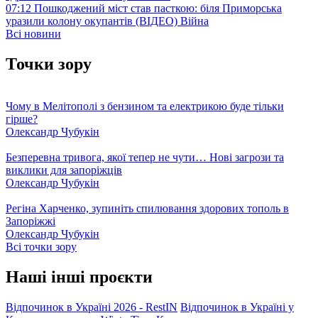
07:12
Пошкоджений міст став пасткою: біля Приморська
уразили колону окупантів (ВІДЕО)
Війна
Всі новини
Точки зору
Чому в Мелітополі з бензином та електрикою буде тільки
гірше?
Олександр Чубукін
Безперевна тривога, якої тепер не чути… Нові загрози та
виклики для запоріжців
Олександр Чубукін
Регіна Харченко, зупиніть спилювання здорових тополь в
Запоріжжі
Олександр Чубукін
Всі точки зору
Наші інші проєкти
Відпочинок в Україні 2026 - RestIN
Відпочинок в Україні у