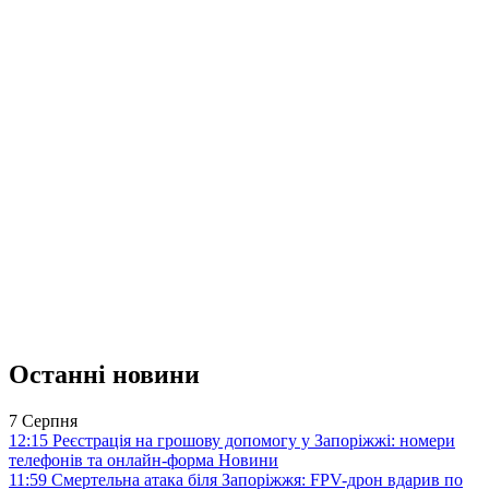
Останні новини
7 Серпня
12:15
Реєстрація на грошову допомогу у Запоріжжі: номери
телефонів та онлайн-форма
Новини
11:59
Смертельна атака біля Запоріжжя: FPV-дрон вдарив по