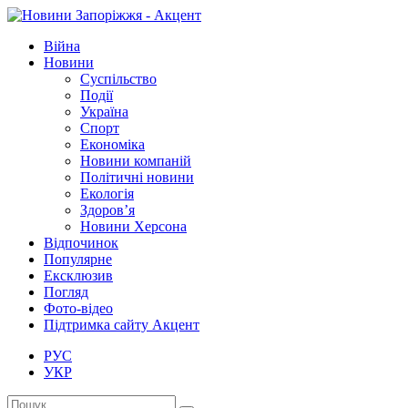
Війна
Новини
Суспільство
Події
Україна
Спорт
Економіка
Новини компаній
Політичні новини
Екологія
Здоров’я
Новини Херсона
Відпочинок
Популярне
Ексклюзив
Погляд
Фото-відео
Підтримка сайту Акцент
РУС
УКР