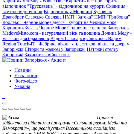
Карпатах у зимку - WinterTime
Карпати - все про гори та
відпочинок
"Трускавець" - відпочинок на курорті
Східниця -
все про відпочинок
Відпочинок у Моршині
Буковель
Драгобрат
Славсько
Свалява
НМП "Затока"
НМП "Грибовка"
Коблево - Черное море
Одесса - курорт на Черном море
Каролино-Бугаз - Черное Море
Солнечные панели Запорожья
MedoveMisto.com - натуральний віск та вощина
Долина Меду -
магазин для бджолярів
Вадим Слюсарєв
Слюсарев Вадим
Region
Touch-IT
"Фабрика вікон" - пластикові вікна та двері у
Запоріжжі
Штори та жалюзі у Запоріжжі
Натяжні стелі у
Запоріжжі
Захисник - військторг
Новини
Ексклюзив
Фото-відео
Україна
Проєкт
здійснено за підтримки програми «Сильніші разом: Медіа та
Демократія», що реалізується Всесвітньою асоціацією
видавців новин (WAN-IFRA) у партнерстві з Асоціацією