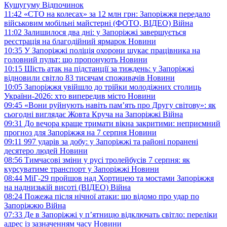
Кушугуму
Відпочинок
11:42
«СТО на колесах» за 12 млн грн: Запоріжжя передало
військовим мобільні майстерні (ФОТО, ВІДЕО)
Війна
11:02
Залишилося два дні: у Запоріжжі завершується
реєстрація на благодійний ярмарок
Новини
10:35
У Запоріжжі поліція охорони шукає працівника на
головний пульт: що пропонують
Новини
10:15
Шість атак на підстанції за тиждень: у Запоріжжі
відновили світло 83 тисячам споживачів
Новини
10:05
Запоріжжя увійшло до трійки молодіжних столиць
України-2026: хто випередив місто
Новини
09:45
«Вони руйнують навіть пам’ять про Другу світову»: як
сьогодні виглядає Жовта Круча на Запоріжжі
Війна
09:31
До вечора краще тримати вікна закритими: неприємний
прогноз для Запоріжжя на 7 серпня
Новини
09:11
997 ударів за добу: у Запоріжжі та районі поранені
десятеро людей
Новини
08:56
Тимчасові зміни у русі тролейбусів 7 серпня: як
курсуватиме транспорт у Запоріжжі
Новини
08:44
МіГ-29 пройшов над Хортицею та мостами Запоріжжя
на наднизькій висоті (ВІДЕО)
Війна
08:24
Пожежа після нічної атаки: що відомо про удар по
Запоріжжю
Війна
07:33
Де в Запоріжжі у п’ятницю відключать світло: переліки
адрес із зазначенням часу
Новини