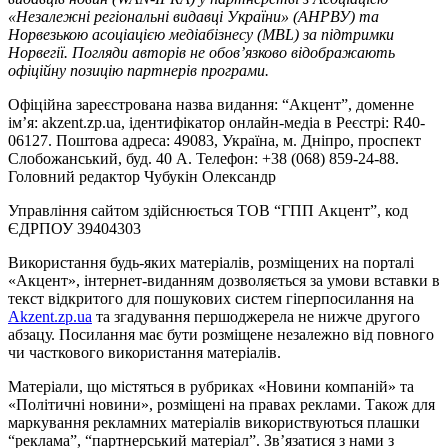
«Незалежні регіональні видавці України» (АНРВУ) та
Норвезькою асоціацією медіабізнесу (MBL) за підтримки
Норвегії. Погляди авторів не обов’язково відображають
офіційну позицію партнерів програми.
Офіційна зареєстрована назва видання: “Акцент”, доменне
ім’я: akzent.zp.ua, ідентифікатор онлайн-медіа в Реєстрі: R40-
06127. Поштова адреса: 49083, Україна, м. Дніпро, проспект
Слобожанський, буд. 40 А. Телефон: +38 (068) 859-24-88.
Головний редактор Чубукін Олександр
Управління сайтом здійснюється ТОВ “ГПП Акцент”, код
ЄДРПОУ 39404303
Використання будь-яких матеріалів, розміщених на порталі
«Акцент», інтернет-виданням дозволяється за умови вставки в
текст відкритого для пошукових систем гіперпосилання на
Akzent.zp.ua
та згадування першоджерела не нижче другого
абзацу. Посилання має бути розміщене незалежно від повного
чи часткового використання матеріалів.
Матеріали, що містяться в рубриках «Новини компаній» та
«Політичні новини», розміщені на правах реклами. Також для
маркування рекламних матеріалів використвуються плашки
“реклама”, “партнерський матеріал”. Зв’язатися з нами з