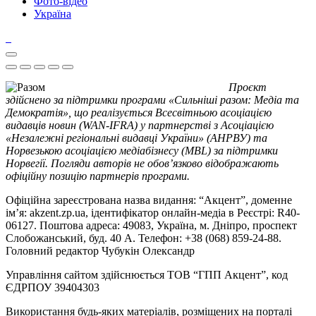
Фото-відео
Україна
Проєкт
здійснено за підтримки програми «Сильніші разом: Медіа та
Демократія», що реалізується Всесвітньою асоціацією
видавців новин (WAN-IFRA) у партнерстві з Асоціацією
«Незалежні регіональні видавці України» (АНРВУ) та
Норвезькою асоціацією медіабізнесу (MBL) за підтримки
Норвегії. Погляди авторів не обов’язково відображають
офіційну позицію партнерів програми.
Офіційна зареєстрована назва видання: “Акцент”, доменне
ім’я: akzent.zp.ua, ідентифікатор онлайн-медіа в Реєстрі: R40-
06127. Поштова адреса: 49083, Україна, м. Дніпро, проспект
Слобожанський, буд. 40 А. Телефон: +38 (068) 859-24-88.
Головний редактор Чубукін Олександр
Управління сайтом здійснюється ТОВ “ГПП Акцент”, код
ЄДРПОУ 39404303
Використання будь-яких матеріалів, розміщених на порталі