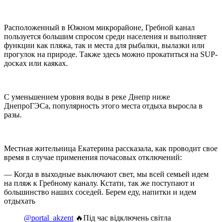
Расположенный в Южном микрорайоне, Гребной канал
пользуется большим спросом среди населения и выполняет
функции как пляжа, так и места для рыбалки, вылазки или
прогулок на природе. Также здесь можно прокатиться на SUP-
досках или каяках.
С уменьшением уровня воды в реке Днепр ниже
ДнепроГЭСа, популярность этого места отдыха выросла в
разы.
Местная жительница Екатерина рассказала, как проводит свое
время в случае применения почасовых отключений:
— Когда в выходные выключают свет, мы всей семьей идем
на пляж к Гребному каналу. Кстати, так же поступают и
большинство наших соседей. Берем еду, напитки и идем
отдыхать
@portal_akzent
🔥Під час відключень світла