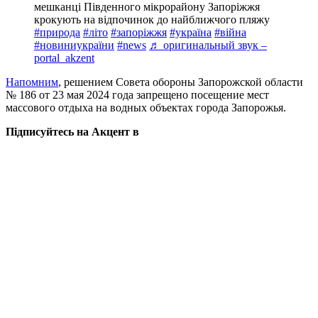
мешканці Південного мікрорайону Запоріжжя
крокують на відпочинок до найближчого пляжу
#природа
#літо
#запоріжжя
#україна
#війна
#новиниукраїни
#news
♬ оригинальный звук –
portal_akzent
Напомним
, решением Совета обороны Запорожской области
№ 186 от 23 мая 2024 года запрещено посещение мест
массового отдыха на водных объектах города Запорожья.
Підписуйтесь на Акцент в