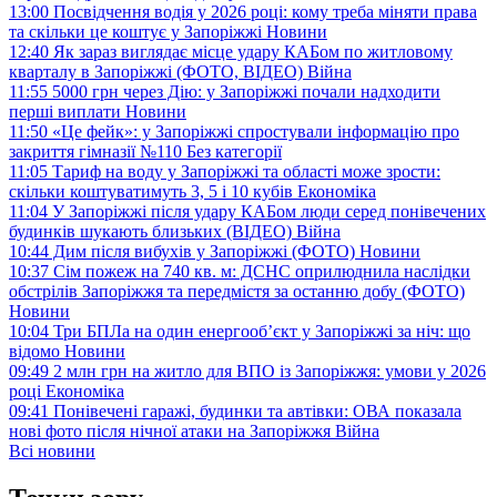
13:00
Посвідчення водія у 2026 році: кому треба міняти права
та скільки це коштує у Запоріжжі
Новини
12:40
Як зараз виглядає місце удару КАБом по житловому
кварталу в Запоріжжі (ФОТО, ВІДЕО)
Війна
11:55
5000 грн через Дію: у Запоріжжі почали надходити
перші виплати
Новини
11:50
«Це фейк»: у Запоріжжі спростували інформацію про
закриття гімназії №110
Без категорії
11:05
Тариф на воду у Запоріжжі та області може зрости:
скільки коштуватимуть 3, 5 і 10 кубів
Економіка
11:04
У Запоріжжі після удару КАБом люди серед понівечених
будинків шукають близьких (ВІДЕО)
Війна
10:44
Дим після вибухів у Запоріжжі (ФОТО)
Новини
10:37
Сім пожеж на 740 кв. м: ДСНС оприлюднила наслідки
обстрілів Запоріжжя та передмістя за останню добу (ФОТО)
Новини
10:04
Три БПЛа на один енергооб’єкт у Запоріжжі за ніч: що
відомо
Новини
09:49
2 млн грн на житло для ВПО із Запоріжжя: умови у 2026
році
Економіка
09:41
Понівечені гаражі, будинки та автівки: ОВА показала
нові фото після нічної атаки на Запоріжжя
Війна
Всі новини