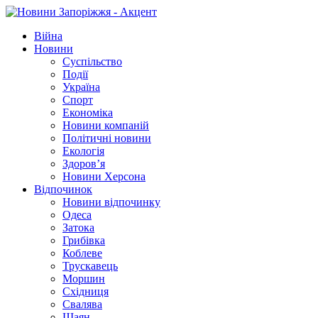
Війна
Новини
Суспільство
Події
Україна
Спорт
Економіка
Новини компаній
Політичні новини
Екологія
Здоров’я
Новини Херсона
Відпочинок
Новини відпочинку
Одеса
Затока
Грибівка
Коблеве
Трускавець
Моршин
Східниця
Свалява
Шаян