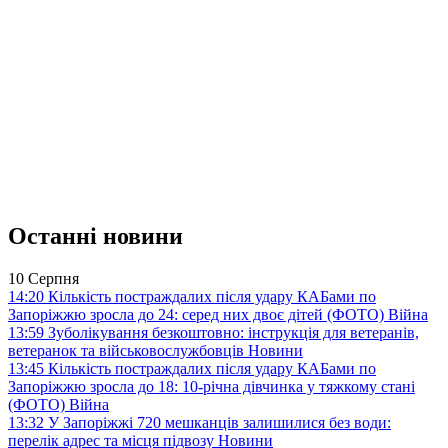
Останні новини
10 Серпня
14:20
Кількість постраждалих після удару КАБами по
Запоріжжю зросла до 24: серед них двоє дітей (ФОТО)
Війна
13:59
Зуболікування безкоштовно: інструкція для ветеранів,
ветеранок та військовослужбовців
Новини
13:45
Кількість постраждалих після удару КАБами по
Запоріжжю зросла до 18: 10-річна дівчинка у тяжкому стані
(ФОТО)
Війна
13:32
У Запоріжжі 720 мешканців залишилися без води:
перелік адрес та місця підвозу
Новини