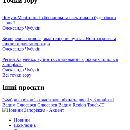
Точки зору
Чому в Мелітополі з бензином та електрикою буде тільки
гірше?
Олександр Чубукін
Безперевна тривога, якої тепер не чути… Нові загрози та
виклики для запоріжців
Олександр Чубукін
Регіна Харченко, зупиніть спилювання здорових тополь в
Запоріжжі
Олександр Чубукін
Всі точки зору
Інші проєкти
"Фабрика вікон" - пластикові вікна та двері у Запоріжжі
Вадим Слюсарєв
Слюсарев Вадим
Region
Touch-IT
Новини
Ексклюзив