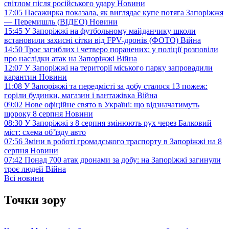
світлом після російського удару
Новини
17:05
Пасажирка показала, як виглядає купе потяга Запоріжжя
— Перемишль (ВІДЕО)
Новини
15:45
У Запоріжжі на футбольному майданчику школи
встановили захисні сітки від FPV-дронів (ФОТО)
Війна
14:50
Троє загиблих і четверо поранених: у поліції розповіли
про наслідки атак на Запоріжжі
Війна
12:07
У Запоріжжі на території міського парку запровадили
карантин
Новини
11:08
У Запоріжжі та передмісті за добу сталося 13 пожеж:
горіли будинки, магазин і вантажівка
Війна
09:02
Нове офіційне свято в Україні: що відзначатимуть
щороку 8 серпня
Новини
08:30
У Запоріжжі з 8 серпня змінюють рух через Балковий
міст: схема об’їзду
авто
07:56
Зміни в роботі громадського траспорту в Запоріжжі на 8
серпня
Новини
07:42
Понад 700 атак дронами за добу: на Запоріжжі загинули
троє людей
Війна
Всі новини
Точки зору