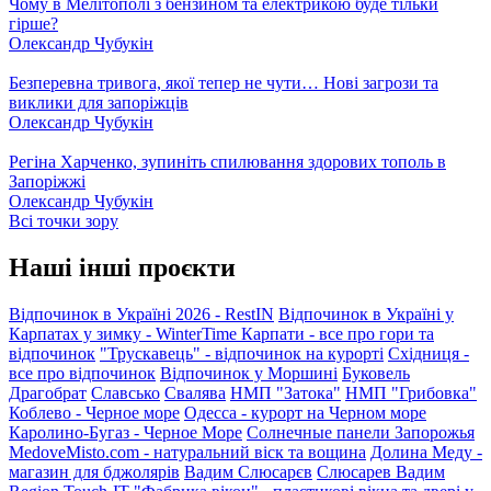
Чому в Мелітополі з бензином та електрикою буде тільки
гірше?
Олександр Чубукін
Безперевна тривога, якої тепер не чути… Нові загрози та
виклики для запоріжців
Олександр Чубукін
Регіна Харченко, зупиніть спилювання здорових тополь в
Запоріжжі
Олександр Чубукін
Всі точки зору
Наші інші проєкти
Відпочинок в Україні 2026 - RestIN
Відпочинок в Україні у
Карпатах у зимку - WinterTime
Карпати - все про гори та
відпочинок
"Трускавець" - відпочинок на курорті
Східниця -
все про відпочинок
Відпочинок у Моршині
Буковель
Драгобрат
Славсько
Свалява
НМП "Затока"
НМП "Грибовка"
Коблево - Черное море
Одесса - курорт на Черном море
Каролино-Бугаз - Черное Море
Солнечные панели Запорожья
MedoveMisto.com - натуральний віск та вощина
Долина Меду -
магазин для бджолярів
Вадим Слюсарєв
Слюсарев Вадим