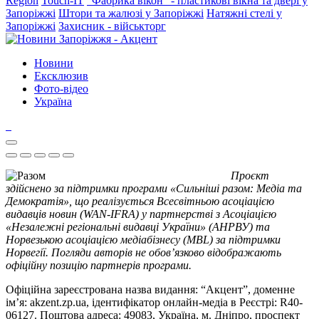
Region
Touch-IT
"Фабрика вікон" - пластикові вікна та двері у
Запоріжжі
Штори та жалюзі у Запоріжжі
Натяжні стелі у
Запоріжжі
Захисник - військторг
Новини
Ексклюзив
Фото-відео
Україна
Проєкт
здійснено за підтримки програми «Сильніші разом: Медіа та
Демократія», що реалізується Всесвітньою асоціацією
видавців новин (WAN-IFRA) у партнерстві з Асоціацією
«Незалежні регіональні видавці України» (АНРВУ) та
Норвезькою асоціацією медіабізнесу (MBL) за підтримки
Норвегії. Погляди авторів не обов’язково відображають
офіційну позицію партнерів програми.
Офіційна зареєстрована назва видання: “Акцент”, доменне
ім’я: akzent.zp.ua, ідентифікатор онлайн-медіа в Реєстрі: R40-
06127. Поштова адреса: 49083, Україна, м. Дніпро, проспект