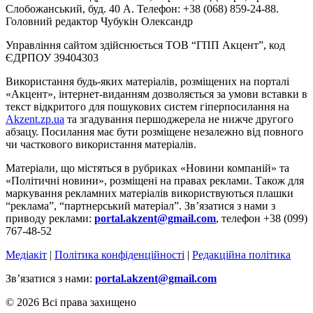
Слобожанський, буд. 40 А. Телефон: +38 (068) 859-24-88.
Головний редактор Чубукін Олександр
Управління сайтом здійснюється ТОВ “ГПП Акцент”, код
ЄДРПОУ 39404303
Використання будь-яких матеріалів, розміщених на порталі
«Акцент», інтернет-виданням дозволяється за умови вставки в
текст відкритого для пошукових систем гіперпосилання на
Akzent.zp.ua
та згадування першоджерела не нижче другого
абзацу. Посилання має бути розміщене незалежно від повного
чи часткового використання матеріалів.
Матеріали, що містяться в рубриках «Новини компаній» та
«Політичні новини», розміщені на правах реклами. Також для
маркування рекламних матеріалів використвуються плашки
“реклама”, “партнерський матеріал”. Зв’язатися з нами з
приводу реклами:
portal.akzent@gmail.com
, телефон +38 (099)
767-48-52
Медіакіт
|
Політика конфіденційності
|
Редакційна політика
Зв’язатися з нами:
portal.akzent@gmail.com
© 2026 Всі права захищено