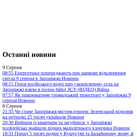
Останні новини
9 Серпня
08:55
Енергетики попереджають про ранкове відключення
світла 9 серпня в Запоріжжі
Новини
08:15
Героя російського відео про «захоплення» села на
Запоріжжі взяли в полон бійці ЗСУ (ВІДЕО)
Війна
07:57
Як працюватиме громадський транспорт у Запоріжжі 9
серпня
Новини
8 Серпня
21:35
Чи стане Запоріжжя містом-героєм: Зеленський відповів
на петицію 25 тисяч українців
Новини
20:30
Вийшов із квартири та загубився: у Запоріжжі
поліцейські знайшли рідних малолітнього хлопчика
Новини
18:31
Понад 5 тисяч родин у Кушугумі та Балабиному знову зі