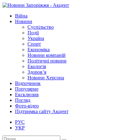
Війна
Новини
Суспільство
Події
Україна
Спорт
Економіка
Новини компаній
Політичні новини
Екологія
Здоров’я
Новини Херсона
Відпочинок
Популярне
Ексклюзив
Погляд
Фото-відео
Підтримка сайту Акцент
РУС
УКР