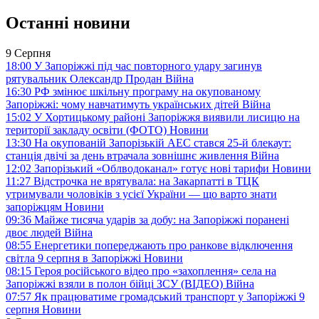
Останні новини
9 Серпня
18:00
У Запоріжжі під час повторного удару загинув
рятувальник Олександр Продан
Війна
16:30
РФ змінює шкільну програму на окупованому
Запоріжжі: чому навчатимуть українських дітей
Війна
15:02
У Хортицькому районі Запоріжжя виявили лисицю на
території закладу освіти (ФОТО)
Новини
13:30
На окупованій Запорізькій АЕС стався 25-й блекаут:
станція двічі за день втрачала зовнішнє живлення
Війна
12:02
Запорізький «Облводоканал» готує нові тарифи
Новини
11:27
Відстрочка не врятувала: на Закарпатті в ТЦК
утримували чоловіків з усієї України — що варто знати
запоріжцям
Новини
09:36
Майже тисяча ударів за добу: на Запоріжжі поранені
двоє людей
Війна
08:55
Енергетики попереджають про ранкове відключення
світла 9 серпня в Запоріжжі
Новини
08:15
Героя російського відео про «захоплення» села на
Запоріжжі взяли в полон бійці ЗСУ (ВІДЕО)
Війна
07:57
Як працюватиме громадський транспорт у Запоріжжі 9
серпня
Новини