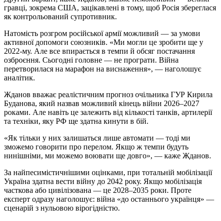
гравці, зокрема США, зацікавлені в тому, щоб Росія збереглася
як контрольований супротивник.
Натомість розгром російської армії можливий — за умови
активної допомоги союзників. «Ми могли це зробити ще у
2022-му. Але все впирається в темпи й обсяг постачання
озброєння. Сьогодні головне — не програти. Війна
перетворилася на марафон на виснаження», — наголошує
аналітик.
Жданов вважає реалістичним прогноз очільника ГУР Кирила
Буданова, який назвав можливий кінець війни 2026–2027
роками. Але навіть це залежить від кількості танків, артилерії
та техніки, яку РФ ще здатна кинути в бій.
«Як тільки у них залишаться лише автомати — тоді ми
зможемо говорити про перелом. Якщо ж темпи будуть
нинішніми, ми можемо воювати ще довго», — каже Жданов.
За найпесимістичнішими оцінками, при тотальній мобілізації
Україна здатна вести війну до 2042 року. Якщо мобілізація
часткова або цивілізована — це 2028–2035 роки. Проте
експерт одразу наголошує: війна «до останнього українця» —
сценарій з нульовою вірогідністю.