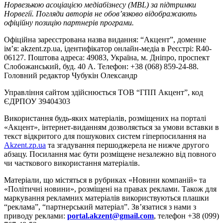
Норвезькою асоціацією медіабізнесу (MBL) за підтримки
Норвегії. Погляди авторів не обов’язково відображають
офіційну позицію партнерів програми.
Офіційна зареєстрована назва видання: “Акцент”, доменне
ім’я: akzent.zp.ua, ідентифікатор онлайн-медіа в Реєстрі: R40-
06127. Поштова адреса: 49083, Україна, м. Дніпро, проспект
Слобожанський, буд. 40 А. Телефон: +38 (068) 859-24-88.
Головний редактор Чубукін Олександр
Управління сайтом здійснюється ТОВ “ГПП Акцент”, код
ЄДРПОУ 39404303
Використання будь-яких матеріалів, розміщених на порталі
«Акцент», інтернет-виданням дозволяється за умови вставки в
текст відкритого для пошукових систем гіперпосилання на
Akzent.zp.ua
та згадування першоджерела не нижче другого
абзацу. Посилання має бути розміщене незалежно від повного
чи часткового використання матеріалів.
Матеріали, що містяться в рубриках «Новини компаній» та
«Політичні новини», розміщені на правах реклами. Також для
маркування рекламних матеріалів використвуються плашки
“реклама”, “партнерський матеріал”. Зв’язатися з нами з
приводу реклами:
portal.akzent@gmail.com
, телефон +38 (099)