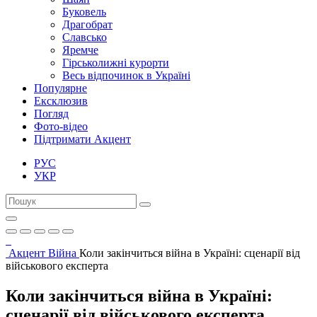
Буковель
Драгобрат
Славсько
Яремче
Гірськолижні курорти
Весь відпочинок в Україні
Популярне
Ексклюзив
Погляд
Фото-відео
Підтримати Акцент
РУС
УКР
Акцент
Війна
Коли закінчиться війна в Україні: сценарії від
військового експерта
Коли закінчиться війна в Україні:
сценарії від військового експерта