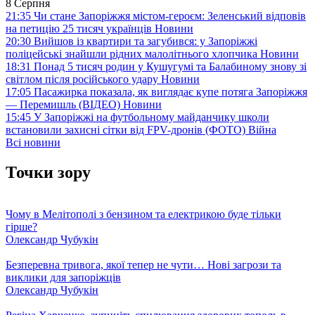
8 Серпня
21:35
Чи стане Запоріжжя містом-героєм: Зеленський відповів
на петицію 25 тисяч українців
Новини
20:30
Вийшов із квартири та загубився: у Запоріжжі
поліцейські знайшли рідних малолітнього хлопчика
Новини
18:31
Понад 5 тисяч родин у Кушугумі та Балабиному знову зі
світлом після російського удару
Новини
17:05
Пасажирка показала, як виглядає купе потяга Запоріжжя
— Перемишль (ВІДЕО)
Новини
15:45
У Запоріжжі на футбольному майданчику школи
встановили захисні сітки від FPV-дронів (ФОТО)
Війна
Всі новини
Точки зору
Чому в Мелітополі з бензином та електрикою буде тільки
гірше?
Олександр Чубукін
Безперевна тривога, якої тепер не чути… Нові загрози та
виклики для запоріжців
Олександр Чубукін