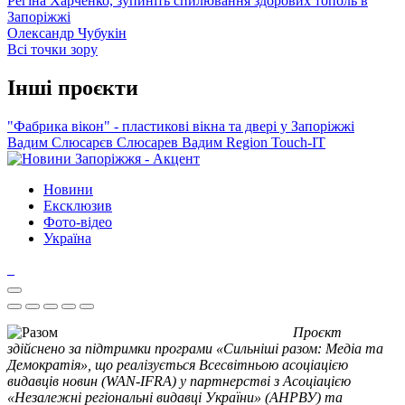
Регіна Харченко, зупиніть спилювання здорових тополь в
Запоріжжі
Олександр Чубукін
Всі точки зору
Інші проєкти
"Фабрика вікон" - пластикові вікна та двері у Запоріжжі
Вадим Слюсарєв
Слюсарев Вадим
Region
Touch-IT
Новини
Ексклюзив
Фото-відео
Україна
Проєкт
здійснено за підтримки програми «Сильніші разом: Медіа та
Демократія», що реалізується Всесвітньою асоціацією
видавців новин (WAN-IFRA) у партнерстві з Асоціацією
«Незалежні регіональні видавці України» (АНРВУ) та