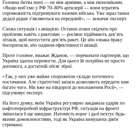
Головна битва нині — не між арміями, а між економіками.
«Якщо виб’ємо у РФ 70–80% артилерії — вони втратять
спроможність підтримувати наземні війська. Уже зараз танки
дедалі рідше з’являються на передовій», — зазначає експерт.
Схожа ситуація і з авіацією. Останні атаки свідчать про
проблеми навіть з ракетами — росіяни підіймають дев’ять
літаків, щоб випустити дев’ять ракет. Це або ознака браку
боєприпасів, або падіння ефективності авіації.
Проте головне, вважає Жданов, — переконати партнерів, що
Україна здатна перемогти. Для цього їй потрібна не просто
допомога, а достатній обсяг зброї.
«Так, у них уже майже спорожніли склади поточного
постачання. Але стратегічні запаси дозволяють передати нам
багато чого. Ми вже на півдорозі до виснаження Росії», —
підсумовує експерт.
На його думку, якби Україна регулярно завдавала ударів по
нафтопереробній інфраструктурі РФ, ситуація на фронті
змінилася б ще швидше. Натомість ворог і далі нехтує будь-
якими домовленостями, тоді як Україна вимушена діяти
стримано.