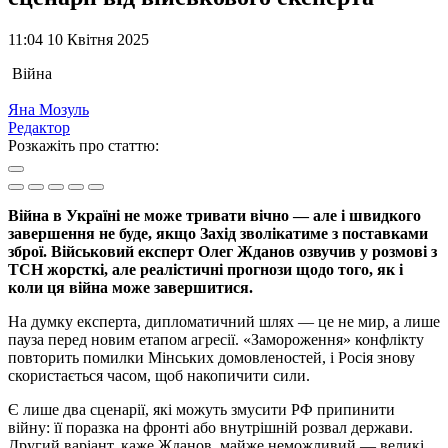
11:04 10 Квітня 2025
Війна
Яна Мозуль
Редактор
Розкажіть про статтю:
Війна в Україні не може тривати вічно — але і швидкого
завершення не буде, якщо Захід зволікатиме з поставками
зброї. Військовий експерт Олег Жданов озвучив у розмові з
ТСН жорсткі, але реалістичні прогнози щодо того, як і
коли ця війна може завершитися.
На думку експерта, дипломатичний шлях — це не мир, а лише
пауза перед новим етапом агресії. «Замороження» конфлікту
повторить помилки Мінських домовленостей, і Росія знову
скористається часом, щоб накопичити сили.
Є лише два сценарії, які можуть змусити РФ припинити
війну: її поразка на фронті або внутрішній розвал держави.
Другий варіант, каже Жданов, майже неможливий — великі