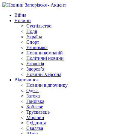
Війна
Новини
Суспільство
Події
Україна
Спорт
Економіка
Новини компаній
Політичні новини
Екологія
Здоров’я
Новини Херсона
Відпочинок
Новини відпочинку
Одеса
Затока
Грибівка
Коблеве
Трускавець
Моршин
Східниця
Свалява
Шаян