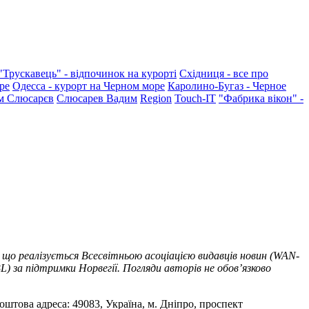
"Трускавець" - відпочинок на курорті
Східниця - все про
ре
Одесса - курорт на Черном море
Каролино-Бугаз - Черное
м Слюсарєв
Слюсарев Вадим
Region
Touch-IT
"Фабрика вікон" -
 що реалізується Всесвітньою асоціацією видавців новин (WAN-
) за підтримки Норвегії. Погляди авторів не обов’язково
оштова адреса: 49083, Україна, м. Дніпро, проспект