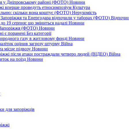
ся у Дніпровському районі (ФОТО)
Новини
іжжі вперше проведуть етносимпозіум
Культура
альню: скільки вона коштує (ФОТО)
Нерухомість
 із Запоріжжя та Енергодара відпочили у таборах (ФОТО)
Відпочи
до 19 серпня: що зміниться надалі
Новини
я Запоріжжя (ФОТО)
Новини
ні є поранені
Без категорії
природного газу в житловому фонді
Новини
налітик оцінив загрозу штурму
Війна
та місце підвозу
Новини
оріжжі після атаки постраждали четверо людей (ВІДЕО)
Війна
иток на поїзд
Новини
?
ки для запоріжців
ріжжі