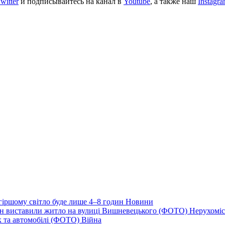
witter
и подписывайтесь на канал в
Youtube
, а также наш
Instagr
йгіршому світло буде лише 4–8 годин
Новини
ціон виставили житло на вулиці Вишневецького (ФОТО)
Нерухоміс
к та автомобілі (ФОТО)
Війна