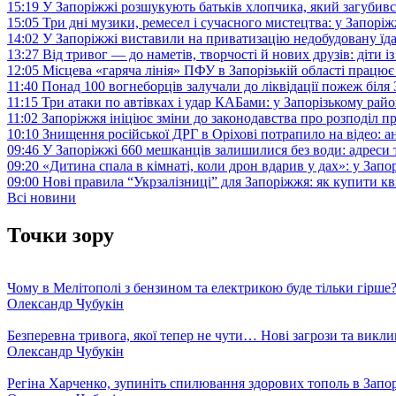
15:19
У Запоріжжі розшукують батьків хлопчика, який загубив
15:05
Три дні музики, ремесел і сучасного мистецтва: у Запор
14:02
У Запоріжжі виставили на приватизацію недобудовану їд
13:27
Від тривог — до наметів, творчості й нових друзів: діти
12:05
Місцева «гаряча лінія» ПФУ в Запорізькій області працює 
11:40
Понад 100 вогнеборців залучали до ліквідації пожеж біл
11:15
Три атаки по автівках і удар КАБами: у Запорізькому райо
11:02
Запоріжжя ініціює зміни до законодавства про розподіл 
10:10
Знищення російської ДРГ в Оріхові потрапило на відео: а
09:46
У Запоріжжі 660 мешканців залишилися без води: адреси 
09:20
«Дитина спала в кімнаті, коли дрон вдарив у дах»: у Зап
09:00
Нові правила “Укрзалізниці” для Запоріжжя: як купити кв
Всі новини
Точки зору
Чому в Мелітополі з бензином та електрикою буде тільки гірше
Олександр Чубукін
Безперевна тривога, якої тепер не чути… Нові загрози та викли
Олександр Чубукін
Регіна Харченко, зупиніть спилювання здорових тополь в Запо