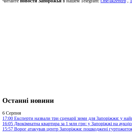
Читайте
новости Запорожья
в нашем Telegram:
t.me/akzentzp
,
T
Останні новини
6 Серпня
17:00
Експерти назвали три сценарії зими для Запоріжжя: у на
16:05
Двокімнатна квартира за 1 млн грн: у Запоріжжі на аук
15:57
Ворог атакував центр Запоріжжя: пошкоджені гуртожито