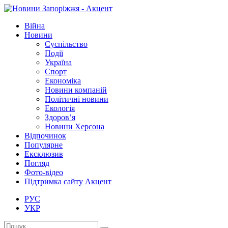
Війна
Новини
Суспільство
Події
Україна
Спорт
Економіка
Новини компаній
Політичні новини
Екологія
Здоров’я
Новини Херсона
Відпочинок
Популярне
Ексклюзив
Погляд
Фото-відео
Підтримка сайту Акцент
РУС
УКР