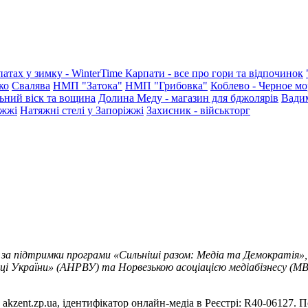
патах у зимку - WinterTime
Карпати - все про гори та відпочинок
ко
Свалява
НМП "Затока"
НМП "Грибовка"
Коблево - Черное мо
ьний віск та вощина
Долина Меду - магазин для бджолярів
Вади
іжжі
Натяжні стелі у Запоріжжі
Захисник - військторг
 за підтримки програми «Сильніші разом: Медіа та Демократія»,
ці України» (АНРВУ) та Норвезькою асоціацією медіабізнесу (MBL
akzent.zp.ua, ідентифікатор онлайн-медіа в Реєстрі: R40-06127. П