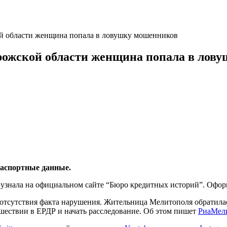
й области женщина попала в ловушку мошенников
рожской области женщина попала в лов
паспортные данные.
 узнала на официальном сайте “Бюро кредитных историй”. Офо
а отсутствия факта нарушения. Жительница Мелитополя обратилас
шествии в ЕРДР и начать расследование. Об этом пишет
РиаМели