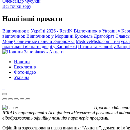
Олександр Чубукін
Всі точки зору
Наші інші проєкти
Відпочинок в Україні 2026 - RestIN
Відпочинок в Україні у Кар
відпочинок
Відпочинок у Моршині
Буковель
Драгобрат
Славсь
Море
Солнечные панели Запорожья
MedoveMisto.com - натурал
пластикові вікна та двері у Запоріжжі
Штори та жалюзі у Запор
Новини
Ексклюзив
Фото-відео
Україна
Проєкт здійснено
IFRA) у партнерстві з Асоціацією «Незалежні регіональні видав
відображають офіційну позицію партнерів програми.
Офіційна зареєстрована назва видання: “Акцент”, доменне ім’я: 