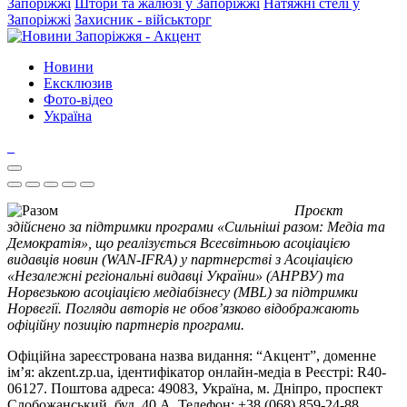
Запоріжжі
Штори та жалюзі у Запоріжжі
Натяжні стелі у
Запоріжжі
Захисник - військторг
Новини
Ексклюзив
Фото-відео
Україна
Проєкт
здійснено за підтримки програми «Сильніші разом: Медіа та
Демократія», що реалізується Всесвітньою асоціацією
видавців новин (WAN-IFRA) у партнерстві з Асоціацією
«Незалежні регіональні видавці України» (АНРВУ) та
Норвезькою асоціацією медіабізнесу (MBL) за підтримки
Норвегії. Погляди авторів не обов’язково відображають
офіційну позицію партнерів програми.
Офіційна зареєстрована назва видання: “Акцент”, доменне
ім’я: akzent.zp.ua, ідентифікатор онлайн-медіа в Реєстрі: R40-
06127. Поштова адреса: 49083, Україна, м. Дніпро, проспект
Слобожанський, буд. 40 А. Телефон: +38 (068) 859-24-88.