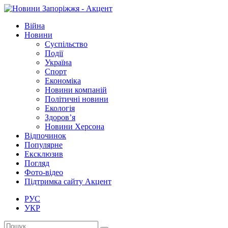
Війна
Новини
Суспільство
Події
Україна
Спорт
Економіка
Новини компаній
Політичні новини
Екологія
Здоров’я
Новини Херсона
Відпочинок
Популярне
Ексклюзив
Погляд
Фото-відео
Підтримка сайту Акцент
РУС
УКР