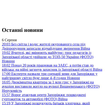
Останні новини
6 Серпня
20:03
Без світла і води: жителі окупованого села під
Дніпрорудним записали відчайдушне звернення
Війна
19:02
Вчителі, які змінюють майбутнє: троє педагогів із
Запорізької області увійшли до ТОП-50 України (ФОТО)
Новини
18:02
Понад 20 років працював на ЗАЕС, а потім став до
війська: на війні загинув захисник із Запорізької області
Війна
17:00
Експерти назвали три сценарії зими для Запоріжжя: у
найгіршому світло буде лише 4–8 годин
Новини
16:05
Двокімнатна квартира за 1 млн грн: у Запоріжжі на
аукціон виставили житло на вулиці Вишневецького (ФОТО)
Нерухомість
15:57
Ворог атакував центр Запоріжжя: пошкоджені
гуртожиток та автомобілі (ФОТО)
Війна
15:19
У Запоріжжі розшукують батьків хлопчика, який