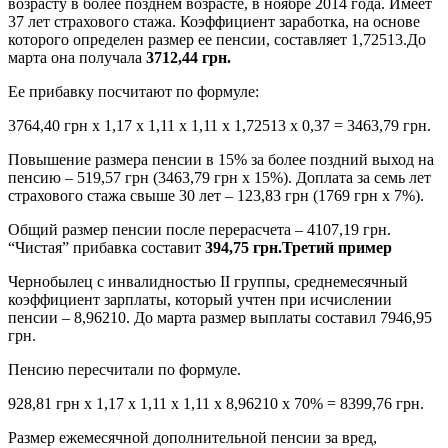
возрасту в более позднем возрасте, в ноябре 2014 года. Имеет
37 лет страхового стажа. Коэффициент заработка, на основе
которого определен размер ее пенсии, составляет 1,72513.До
марта она получала
3712,44 грн.
Ее прибавку посчитают по формуле:
3764,40 грн х 1,17 х 1,11 х 1,11 х 1,72513 х 0,37 = 3463,79 грн.
Повышение размера пенсии в 15% за более поздний выход на
пенсию – 519,57 грн (3463,79 грн х 15%). Доплата за семь лет
страхового стажа свыше 30 лет – 123,83 грн (1769 грн х 7%).
Общий размер пенсии после перерасчета – 4107,19 грн.
“Чистая” прибавка составит
394,75 грн.
Третий пример
Чернобылец с инвалидностью II группы, среднемесячный
коэффициент зарплаты, который учтен при исчислении
пенсии – 8,96210. До марта размер выплаты составил 7946,95
грн.
Пенсию пересчитали по формуле.
928,81 грн х 1,17 х 1,11 х 1,11 х 8,96210 х 70% = 8399,76 грн.
Размер ежемесячной дополнительной пенсии за вред,