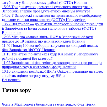
загубився у Дніпровському районі (ФОТО)
Новини
15:05
Три дні музики, ремесел і сучасного мистецтва: у
Запоріжжі вперше проведуть етносимпозіум
Культура
14:02
У Запоріжжі виставили на приватизацію недобудовану
їдальню: скільки вона коштує (ФОТО)
Нерухомість
13:27
Від тривог — до наметів, творчості й нових друзів: діти
із Запоріжжя та Енергодара відпочили у таборах (ФОТО)
Відпочинок
12:05
Місцева «гаряча лінія» ПФУ в Запорізькій області
працює до 19 серпня: що зміниться надалі
Новини
11:40
Понад 100 вогнеборців залучали до ліквідації пожеж
біля Запоріжжя (ФОТО)
Новини
11:15
Три атаки по автівках і удар КАБами: у Запорізькому
районі є поранені
Без категорії
11:02
Запоріжжя ініціює зміни до законодавства про розподіл
природного газу в житловому фонді
Новини
10:10
Знищення російської ДРГ в Оріхові потрапило на відео:
аналітик оцінив загрозу штурму
Війна
Всі новини
Точки зору
Чому в Мелітополі з бензином та електрикою буде тільки