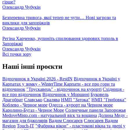
гірше?
Олександр Чубукін
Безперевна тривога, якої тепер не чути… Нові загрози та
виклики для запоріжців
Олександр Чубукін
Регіна Харченко, зупиніть спилювання здорових тополь в
Запоріжжі
Олександр Чубукін
Всі точки зору
Наші інші проєкти
Відпочинок в Україні 2026 - RestIN
Відпочинок в Україні у
Карпатах у зимку - WinterTime
Карпати - все про гори та
відпочинок
"Трускавець" - відпочинок на курорті
Східниця -
все про відпочинок
Відпочинок у Моршині
Буковель
Драгобрат
Славсько
Свалява
НМП "Затока"
НМП "Грибовка"
Коблево - Черное море
Одесса - курорт на Черном море
Каролино-Бугаз - Черное Море
Солнечные панели Запорожья
MedoveMisto.com - натуральний віск та вощина
Долина Меду -
магазин для бджолярів
Вадим Слюсарєв
Слюсарев Вадим
Region
Touch-IT
"Фабрика вікон" - пластикові вікна та двері у