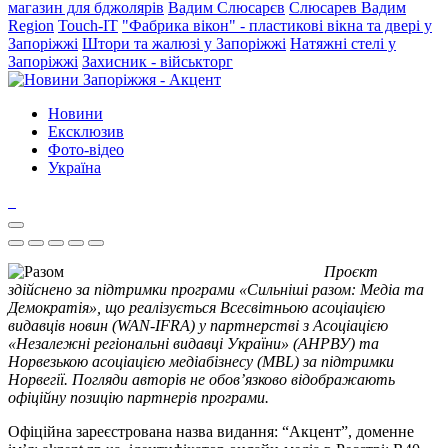
магазин для бджолярів
Вадим Слюсарєв
Слюсарев Вадим
Region
Touch-IT
"Фабрика вікон" - пластикові вікна та двері у
Запоріжжі
Штори та жалюзі у Запоріжжі
Натяжні стелі у
Запоріжжі
Захисник - військторг
Новини
Ексклюзив
Фото-відео
Україна
Проєкт
здійснено за підтримки програми «Сильніші разом: Медіа та
Демократія», що реалізується Всесвітньою асоціацією
видавців новин (WAN-IFRA) у партнерстві з Асоціацією
«Незалежні регіональні видавці України» (АНРВУ) та
Норвезькою асоціацією медіабізнесу (MBL) за підтримки
Норвегії. Погляди авторів не обов’язково відображають
офіційну позицію партнерів програми.
Офіційна зареєстрована назва видання: “Акцент”, доменне