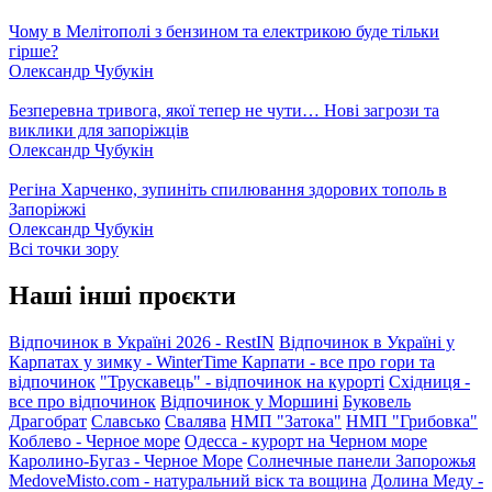
Чому в Мелітополі з бензином та електрикою буде тільки
гірше?
Олександр Чубукін
Безперевна тривога, якої тепер не чути… Нові загрози та
виклики для запоріжців
Олександр Чубукін
Регіна Харченко, зупиніть спилювання здорових тополь в
Запоріжжі
Олександр Чубукін
Всі точки зору
Наші інші проєкти
Відпочинок в Україні 2026 - RestIN
Відпочинок в Україні у
Карпатах у зимку - WinterTime
Карпати - все про гори та
відпочинок
"Трускавець" - відпочинок на курорті
Східниця -
все про відпочинок
Відпочинок у Моршині
Буковель
Драгобрат
Славсько
Свалява
НМП "Затока"
НМП "Грибовка"
Коблево - Черное море
Одесса - курорт на Черном море
Каролино-Бугаз - Черное Море
Солнечные панели Запорожья
MedoveMisto.com - натуральний віск та вощина
Долина Меду -