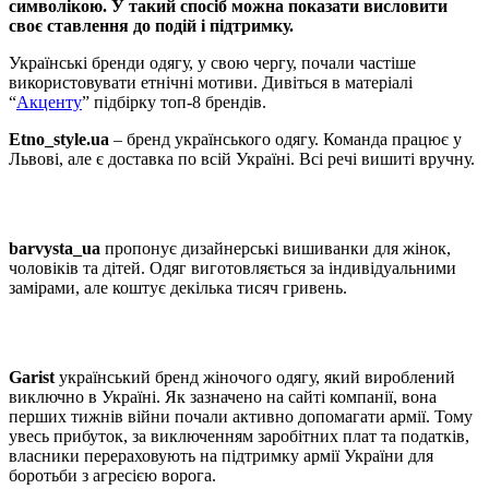
символікою. У такий спосіб можна показати висловити
своє ставлення до подій і підтримку.
Українські бренди одягу, у свою чергу, почали частіше
використовувати етнічні мотиви. Дивіться в матеріалі
“
Акценту
” підбірку топ-8 брендів.
Еtno_style.ua
– бренд українського одягу. Команда працює у
Львові, але є доставка по всій Україні. Всі речі вишиті вручну.
barvysta_ua
пропонує дизайнерські вишиванки для жінок,
чоловіків та дітей. Одяг виготовляється за індивідуальними
замірами, але коштує декілька тисяч гривень.
Garist
український бренд жіночого одягу, який вироблений
виключно в Україні. Як зазначено на сайті компанії, вона
перших тижнів війни почали активно допомагати армії. Тому
увесь прибуток, за виключенням заробітних плат та податків,
власники перераховують на підтримку армії України для
боротьби з агресією ворога.