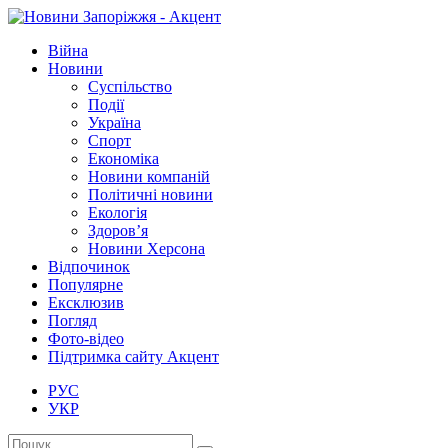
Війна
Новини
Суспільство
Події
Україна
Спорт
Економіка
Новини компаній
Політичні новини
Екологія
Здоров’я
Новини Херсона
Відпочинок
Популярне
Ексклюзив
Погляд
Фото-відео
Підтримка сайту Акцент
РУС
УКР