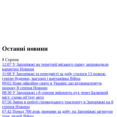
Останні новини
8 Серпня
12:07
У Запоріжжі на території міського парку запровадили
карантин
Новини
11:08
У Запоріжжі та передмісті за добу сталося 13 пожеж:
горіли будинки, магазин і вантажівка
Війна
09:02
Нове офіційне свято в Україні: що відзначатимуть
щороку 8 серпня
Новини
08:30
У Запоріжжі з 8 серпня змінюють рух через Балковий
міст: схема об’їзду
авто
07:56
Зміни в роботі громадського траспорту в Запоріжжі на 8
серпня
Новини
07:42
Понад 700 атак дронами за добу: на Запоріжжі загинули
троє людей
Війна