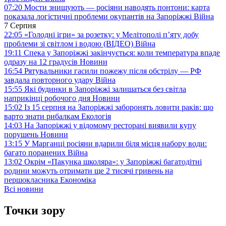
07:20
Мости знищують — росіяни наводять понтони: карта
показала логістичні проблеми окупантів на Запоріжжі
Війна
7 Серпня
22:05
«Голодні ігри» за розетку: у Мелітополі п’яту добу
проблеми зі світлом і водою (ВІДЕО)
Війна
19:11
Спека у Запоріжжі закінчується: коли температура впаде
одразу на 12 градусів
Новини
16:54
Рятувальники гасили пожежу після обстрілу — РФ
завдала повторного удару
Війна
15:55
Які будинки в Запоріжжі залишаться без світла
наприкінці робочого дня
Новини
15:02
Із 15 серпня на Запоріжжі заборонять ловити раків: що
варто знати рибалкам
Екологія
14:03
На Запоріжжі у відомому ресторані виявили купу
порушень
Новини
13:15
У Марганці росіяни вдарили біля місця набору води:
багато поранених
Війна
13:02
Окрім «Пакунка школяра»: у Запоріжжі багатодітні
родини можуть отримати ще 2 тисячі гривень на
першокласника
Економіка
Всі новини
Точки зору