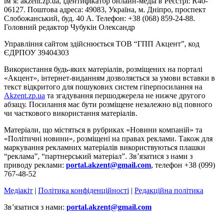
ім’я: akzent.zp.ua, ідентифікатор онлайн-медіа в Реєстрі: R40-
06127. Поштова адреса: 49083, Україна, м. Дніпро, проспект
Слобожанський, буд. 40 А. Телефон: +38 (068) 859-24-88.
Головний редактор Чубукін Олександр
Управління сайтом здійснюється ТОВ “ГПП Акцент”, код
ЄДРПОУ 39404303
Використання будь-яких матеріалів, розміщених на порталі
«Акцент», інтернет-виданням дозволяється за умови вставки в
текст відкритого для пошукових систем гіперпосилання на
Akzent.zp.ua
та згадування першоджерела не нижче другого
абзацу. Посилання має бути розміщене незалежно від повного
чи часткового використання матеріалів.
Матеріали, що містяться в рубриках «Новини компаній» та
«Політичні новини», розміщені на правах реклами. Також для
маркування рекламних матеріалів використвуються плашки
“реклама”, “партнерський матеріал”. Зв’язатися з нами з
приводу реклами:
portal.akzent@gmail.com
, телефон +38 (099)
767-48-52
Медіакіт
|
Політика конфіденційності
|
Редакційна політика
Зв’язатися з нами:
portal.akzent@gmail.com