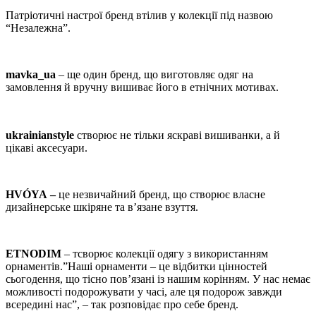
Патріотичні настрої бренд втілив у колекції під назвою
“Незалежна”.
mavka_ua
– ще один бренд, що виготовляє одяг на
замовлення й вручну вишиває його в етнічних мотивах.
ukrainianstyle
створює не тільки яскраві вишиванки, а й
цікаві аксесуари.
HVÓYA –
це незвичайний бренд, що створює власне
дизайнерське шкіряне та в’язане взуття.
ETNODIM
– тсворює колекції одягу з використанням
орнаментів.”Наші орнаменти – це відбитки цінностей
сьогодення, що тісно пов’язані із нашим корінням. У нас немає
можливості подорожувати у часі, але ця подорож завжди
всередині нас”, – так розповідає про себе бренд.