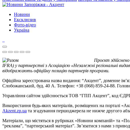
Новини
Ексклюзив
Фото-відео
Україна
Проєкт здійснено
IFRA) у партнерстві з Асоціацією «Незалежні регіональні видав
відображають офіційну позицію партнерів програми.
Офіційна зареєстрована назва видання: “Акцент”, доменне ім’я: 
Слобожанський, буд. 40 А. Телефон: +38 (068) 859-24-88. Голо
Управління сайтом здійснюється ТОВ “ГПП Акцент”, код ЄД
Використання будь-яких матеріалів, розміщених на порталі «Ак
Akzent.zp.ua
та згадування першоджерела не нижче другого абза
Матеріали, що містяться в рубриках «Новини компаній» та «По
“реклама”, “партнерський матеріал”. Зв’язатися з нами з приво