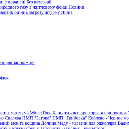
ні є поранені
Без категорії
природного газу в житловому фонді
Новини
налітик оцінив загрозу штурму
Війна
?
ки для запоріжців
ріжжі
патах у зимку - WinterTime
Карпати - все про гори та відпочинок
ко
Свалява
НМП "Затока"
НМП "Грибовка"
Коблево - Черное мо
ьний віск та вощина
Долина Меду - магазин для бджолярів
Вади
іжжі
Натяжні стелі у Запоріжжі
Захисник - військторг