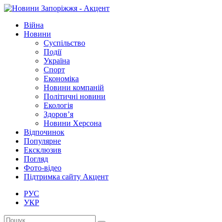
Війна
Новини
Суспільство
Події
Україна
Спорт
Економіка
Новини компаній
Політичні новини
Екологія
Здоров’я
Новини Херсона
Відпочинок
Популярне
Ексклюзив
Погляд
Фото-відео
Підтримка сайту Акцент
РУС
УКР