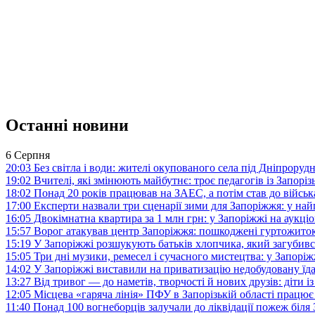
Останні новини
6 Серпня
20:03
Без світла і води: жителі окупованого села під Дніпрору
19:02
Вчителі, які змінюють майбутнє: троє педагогів із Запор
18:02
Понад 20 років працював на ЗАЕС, а потім став до війська:
17:00
Експерти назвали три сценарії зими для Запоріжжя: у на
16:05
Двокімнатна квартира за 1 млн грн: у Запоріжжі на аук
15:57
Ворог атакував центр Запоріжжя: пошкоджені гуртожито
15:19
У Запоріжжі розшукують батьків хлопчика, який загубив
15:05
Три дні музики, ремесел і сучасного мистецтва: у Запор
14:02
У Запоріжжі виставили на приватизацію недобудовану їд
13:27
Від тривог — до наметів, творчості й нових друзів: діти
12:05
Місцева «гаряча лінія» ПФУ в Запорізькій області працює 
11:40
Понад 100 вогнеборців залучали до ліквідації пожеж біл