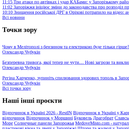
11:15
Три атаки по автівках і удар КАБами: у Запорізькому райо
11:02
Запоріжжя ініціює зміни до законодавства про розподіл 
10:10
Знищення російської ДРГ в Оріхові потрапило на відео: а
Всі новини
Точки зору
Чому в Мелітополі з бензином та електрикою буде тільки гірше
Олександр Чубукін
Безперевна тривога, якої тепер не чути… Нові загрози та викли
Олександр Чубукін
Регіна Харченко, зупиніть спилювання здорових тополь в Запо
Олександр Чубукін
Всі точки зору
Наші інші проєкти
Відпочинок в Україні 2026 - RestIN
Відпочинок в Україні у Кар
відпочинок
Відпочинок у Моршині
Буковель
Драгобрат
Славсь
Море
Солнечные панели Запорожья
MedoveMisto.com - натурал
пластикові вікна та двері у Запоріжжі
Штори та жалюзі у Запор