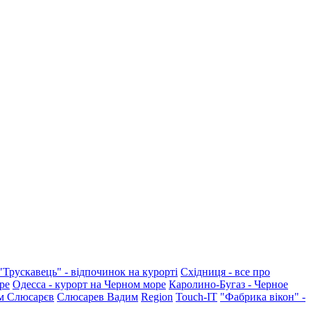
"Трускавець" - відпочинок на курорті
Східниця - все про
ре
Одесса - курорт на Черном море
Каролино-Бугаз - Черное
м Слюсарєв
Слюсарев Вадим
Region
Touch-IT
"Фабрика вікон" -