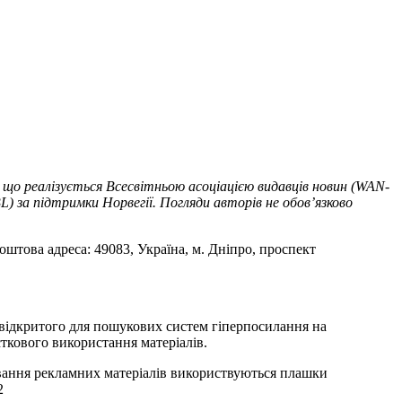
 що реалізується Всесвітньою асоціацією видавців новин (WAN-
) за підтримки Норвегії. Погляди авторів не обов’язково
оштова адреса: 49083, Україна, м. Дніпро, проспект
т відкритого для пошукових систем гіперпосилання на
ткового використання матеріалів.
ування рекламних матеріалів використвуються плашки
2