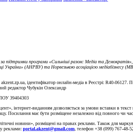
 за підтримки програми «Сильніші разом: Медіа та Демократія»,
ці України» (АНРВУ) та Норвезькою асоціацією медіабізнесу (MBL
akzent.zp.ua, ідентифікатор онлайн-медіа в Реєстрі: R40-06127. П
вний редактор Чубукін Олександр
РПОУ 39404303
цент», інтернет-виданням дозволяється за умови вставки в текс
цу. Посилання має бути розміщене незалежно від повного чи час
літичні новини», розміщені на правах реклами. Також для марк
ду реклами:
portal.akzent@gmail.com
, телефон +38 (099) 767-48-5