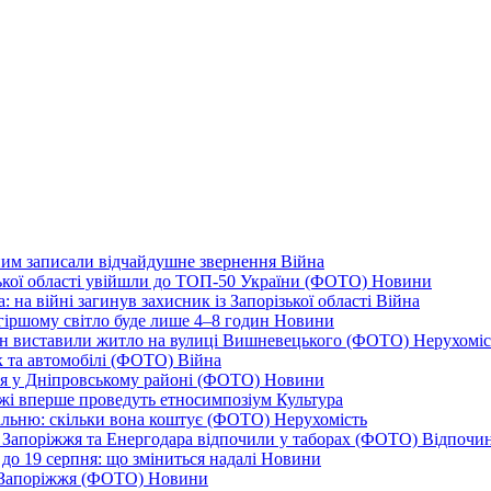
дним записали відчайдушне звернення
Війна
ізької області увійшли до ТОП-50 України (ФОТО)
Новини
 на війні загинув захисник із Запорізької області
Війна
йгіршому світло буде лише 4–8 годин
Новини
ціон виставили житло на вулиці Вишневецького (ФОТО)
Нерухоміс
к та автомобілі (ФОТО)
Війна
ся у Дніпровському районі (ФОТО)
Новини
іжжі вперше проведуть етносимпозіум
Культура
альню: скільки вона коштує (ФОТО)
Нерухомість
 із Запоріжжя та Енергодара відпочили у таборах (ФОТО)
Відпочи
до 19 серпня: що зміниться надалі
Новини
я Запоріжжя (ФОТО)
Новини