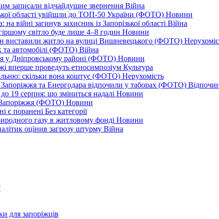
дним записали відчайдушне звернення
Війна
ізької області увійшли до ТОП-50 України (ФОТО)
Новини
 на війні загинув захисник із Запорізької області
Війна
йгіршому світло буде лише 4–8 годин
Новини
ціон виставили житло на вулиці Вишневецького (ФОТО)
Нерухоміс
к та автомобілі (ФОТО)
Війна
ся у Дніпровському районі (ФОТО)
Новини
іжжі вперше проведуть етносимпозіум
Культура
альню: скільки вона коштує (ФОТО)
Нерухомість
 із Запоріжжя та Енергодара відпочили у таборах (ФОТО)
Відпочи
до 19 серпня: що зміниться надалі
Новини
я Запоріжжя (ФОТО)
Новини
ні є поранені
Без категорії
природного газу в житловому фонді
Новини
налітик оцінив загрозу штурму
Війна
?
ки для запоріжців