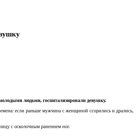
евушку
у молодыми людьми, госпитализировали девушку.
емена: если раньше мужчина с женщиной ссорились и дрались,
ьницу с осколочным ранением ног.