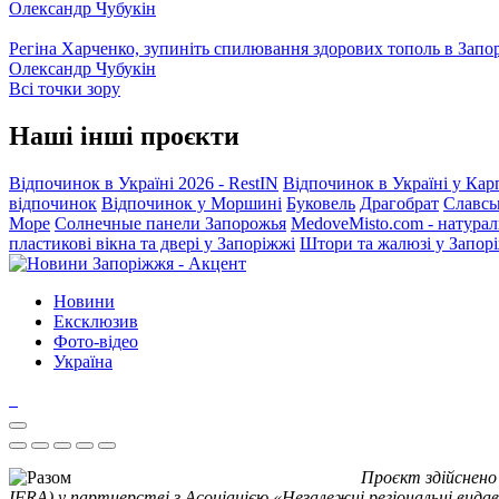
Олександр Чубукін
Регіна Харченко, зупиніть спилювання здорових тополь в Запо
Олександр Чубукін
Всі точки зору
Наші інші проєкти
Відпочинок в Україні 2026 - RestIN
Відпочинок в Україні у Кар
відпочинок
Відпочинок у Моршині
Буковель
Драгобрат
Славсь
Море
Солнечные панели Запорожья
MedoveMisto.com - натурал
пластикові вікна та двері у Запоріжжі
Штори та жалюзі у Запор
Новини
Ексклюзив
Фото-відео
Україна
Проєкт здійснено
IFRA) у партнерстві з Асоціацією «Незалежні регіональні видав