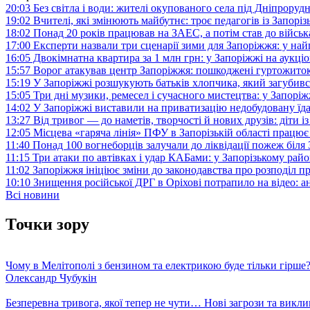
20:03
Без світла і води: жителі окупованого села під Дніпрору
19:02
Вчителі, які змінюють майбутнє: троє педагогів із Запор
18:02
Понад 20 років працював на ЗАЕС, а потім став до війська:
17:00
Експерти назвали три сценарії зими для Запоріжжя: у на
16:05
Двокімнатна квартира за 1 млн грн: у Запоріжжі на аук
15:57
Ворог атакував центр Запоріжжя: пошкоджені гуртожито
15:19
У Запоріжжі розшукують батьків хлопчика, який загубив
15:05
Три дні музики, ремесел і сучасного мистецтва: у Запор
14:02
У Запоріжжі виставили на приватизацію недобудовану їд
13:27
Від тривог — до наметів, творчості й нових друзів: діти
12:05
Місцева «гаряча лінія» ПФУ в Запорізькій області працює 
11:40
Понад 100 вогнеборців залучали до ліквідації пожеж біл
11:15
Три атаки по автівках і удар КАБами: у Запорізькому райо
11:02
Запоріжжя ініціює зміни до законодавства про розподіл 
10:10
Знищення російської ДРГ в Оріхові потрапило на відео: а
Всі новини
Точки зору
Чому в Мелітополі з бензином та електрикою буде тільки гірше
Олександр Чубукін
Безперевна тривога, якої тепер не чути… Нові загрози та викли