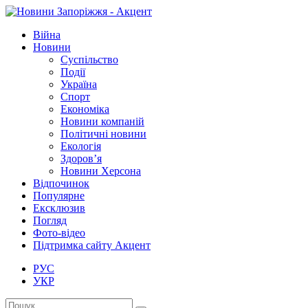
Війна
Новини
Суспільство
Події
Україна
Спорт
Економіка
Новини компаній
Політичні новини
Екологія
Здоров’я
Новини Херсона
Відпочинок
Популярне
Ексклюзив
Погляд
Фото-відео
Підтримка сайту Акцент
РУС
УКР