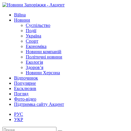
Війна
Новини
Суспільство
Події
Україна
Спорт
Економіка
Новини компаній
Політичні новини
Екологія
Здоров’я
Новини Херсона
Відпочинок
Популярне
Ексклюзив
Погляд
Фото-відео
Підтримка сайту Акцент
РУС
УКР