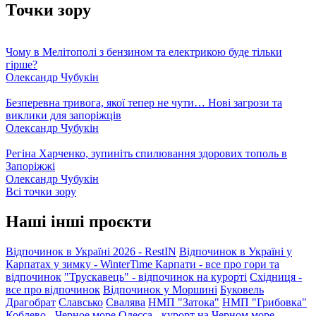
Точки зору
Чому в Мелітополі з бензином та електрикою буде тільки
гірше?
Олександр Чубукін
Безперевна тривога, якої тепер не чути… Нові загрози та
виклики для запоріжців
Олександр Чубукін
Регіна Харченко, зупиніть спилювання здорових тополь в
Запоріжжі
Олександр Чубукін
Всі точки зору
Наші інші проєкти
Відпочинок в Україні 2026 - RestIN
Відпочинок в Україні у
Карпатах у зимку - WinterTime
Карпати - все про гори та
відпочинок
"Трускавець" - відпочинок на курорті
Східниця -
все про відпочинок
Відпочинок у Моршині
Буковель
Драгобрат
Славсько
Свалява
НМП "Затока"
НМП "Грибовка"
Коблево - Черное море
Одесса - курорт на Черном море