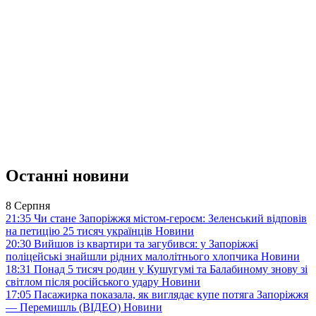
Останні новини
8 Серпня
21:35
Чи стане Запоріжжя містом-героєм: Зеленський відповів
на петицію 25 тисяч українців
Новини
20:30
Вийшов із квартири та загубився: у Запоріжжі
поліцейські знайшли рідних малолітнього хлопчика
Новини
18:31
Понад 5 тисяч родин у Кушугумі та Балабиному знову зі
світлом після російського удару
Новини
17:05
Пасажирка показала, як виглядає купе потяга Запоріжжя
— Перемишль (ВІДЕО)
Новини