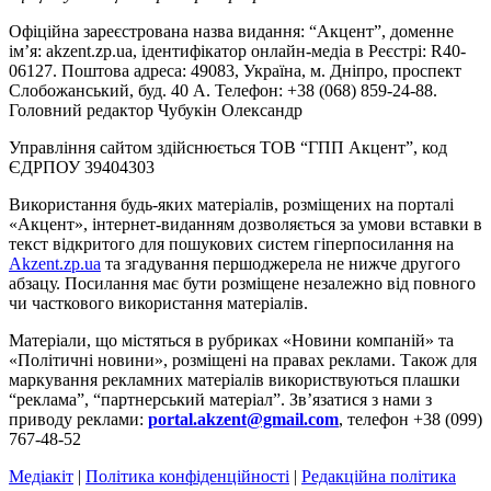
Офіційна зареєстрована назва видання: “Акцент”, доменне
ім’я: akzent.zp.ua, ідентифікатор онлайн-медіа в Реєстрі: R40-
06127. Поштова адреса: 49083, Україна, м. Дніпро, проспект
Слобожанський, буд. 40 А. Телефон: +38 (068) 859-24-88.
Головний редактор Чубукін Олександр
Управління сайтом здійснюється ТОВ “ГПП Акцент”, код
ЄДРПОУ 39404303
Використання будь-яких матеріалів, розміщених на порталі
«Акцент», інтернет-виданням дозволяється за умови вставки в
текст відкритого для пошукових систем гіперпосилання на
Akzent.zp.ua
та згадування першоджерела не нижче другого
абзацу. Посилання має бути розміщене незалежно від повного
чи часткового використання матеріалів.
Матеріали, що містяться в рубриках «Новини компаній» та
«Політичні новини», розміщені на правах реклами. Також для
маркування рекламних матеріалів використвуються плашки
“реклама”, “партнерський матеріал”. Зв’язатися з нами з
приводу реклами:
portal.akzent@gmail.com
, телефон +38 (099)
767-48-52
Медіакіт
|
Політика конфіденційності
|
Редакційна політика