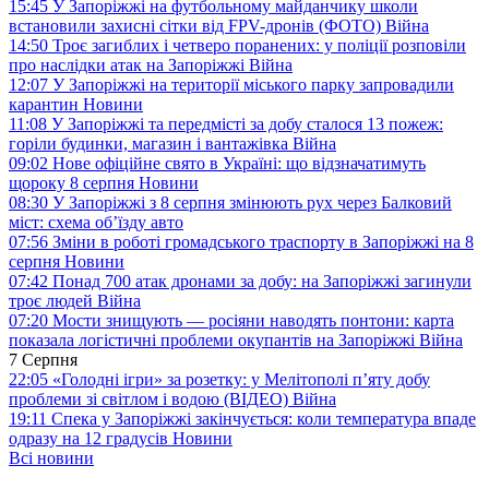
15:45
У Запоріжжі на футбольному майданчику школи
встановили захисні сітки від FPV-дронів (ФОТО)
Війна
14:50
Троє загиблих і четверо поранених: у поліції розповіли
про наслідки атак на Запоріжжі
Війна
12:07
У Запоріжжі на території міського парку запровадили
карантин
Новини
11:08
У Запоріжжі та передмісті за добу сталося 13 пожеж:
горіли будинки, магазин і вантажівка
Війна
09:02
Нове офіційне свято в Україні: що відзначатимуть
щороку 8 серпня
Новини
08:30
У Запоріжжі з 8 серпня змінюють рух через Балковий
міст: схема об’їзду
авто
07:56
Зміни в роботі громадського траспорту в Запоріжжі на 8
серпня
Новини
07:42
Понад 700 атак дронами за добу: на Запоріжжі загинули
троє людей
Війна
07:20
Мости знищують — росіяни наводять понтони: карта
показала логістичні проблеми окупантів на Запоріжжі
Війна
7 Серпня
22:05
«Голодні ігри» за розетку: у Мелітополі п’яту добу
проблеми зі світлом і водою (ВІДЕО)
Війна
19:11
Спека у Запоріжжі закінчується: коли температура впаде
одразу на 12 градусів
Новини
Всі новини