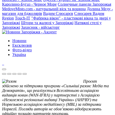
Каролино-Бугаз - Черное Море
Солнечные панели Запорожья
MedoveMisto.com - натуральний віск та вощина
Долина Меду -
магазин для бджолярів
Вадим Слюсарєв
Слюсарев Вадим
Region
Touch-IT
"Фабрика вікон" - пластикові вікна та двері у
Запоріжжі
Штори та жалюзі у Запоріжжі
Натяжні стелі у
Запоріжжі
Захисник - військторг
Новини
Ексклюзив
Фото-відео
Україна
Проєкт
здійснено за підтримки програми «Сильніші разом: Медіа та
Демократія», що реалізується Всесвітньою асоціацією
видавців новин (WAN-IFRA) у партнерстві з Асоціацією
«Незалежні регіональні видавці України» (АНРВУ) та
Норвезькою асоціацією медіабізнесу (MBL) за підтримки
Норвегії. Погляди авторів не обов’язково відображають
офіційну позицію партнерів програми.